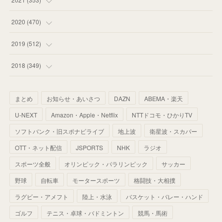
(
59
)
(
62
)
(
51
)
(
55
)
(
44
)
(
31
)
2020
(
470
)
(
55
)
(
55
)
(
60
)
(
63
)
(
41
)
(
33
)
(
34
)
2019
(
512
)
(
67
)
(
61
)
(
59
)
(
53
)
(
43
)
(
34
)
(
32
)
(
51
)
2018
(
349
)
(
64
)
(
59
)
(
66
)
(
46
)
(
30
)
(
33
)
(
46
)
(
37
)
まとめ
お知らせ・あいさつ
DAZN
ABEMA・楽天
(
52
)
(
51
)
(
61
)
(
42
)
(
25
)
(
36
)
(
44
)
(
35
)
U-NEXT
Amazon・Apple・Netflix
NTTドコモ・ひかりTV
(
68
)
(
40
)
(
54
)
(
41
)
(
29
)
(
33
)
(
42
)
(
40
)
ソフトバンク・旧スポナビライブ
地上波
衛星波・スカパー
(
60
)
(
50
)
(
56
)
(
33
)
(
25
)
(
53
)
OTT・ネット配信
JSPORTS
NHK
ラジオ
(
50
)
(
39
)
(
42
)
スポーツ全般
(
58
)
オリンピック・パラリンピック
サッカー
(
56
)
(
38
)
(
32
)
(
41
)
(
34
)
(
42
)
野球
自転車
モータースポーツ
格闘技・大相撲
(
45
)
(
74
)
(
57
)
(
24
)
(
60
)
(
32
)
(
9
)
ラグビー・アメフト
陸上・水泳
バスケット・バレー・ハンド
(
70
)
(
41
)
(
28
)
(
13
)
(
37
)
(
22
)
ゴルフ
テニス・卓球・バドミントン
競馬・馬術