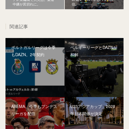
中継が尻切れに。
信。
関連記事
ポルトガルリーグは今季
ベルギーリーグとDAZNが
もDAZN。2年契約
和解
ABEMA、今季もブンデス
U23アジアカップ、2028
リーガを配信
年日本開催が決定