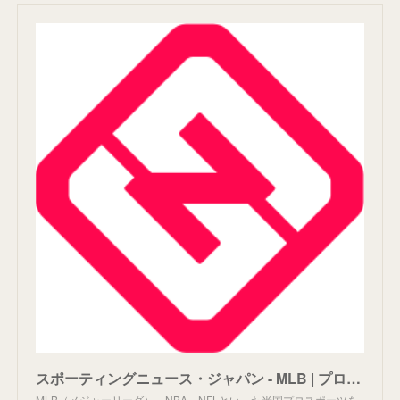
スポーティングニュース・ジャパン - MLB | プロ野球 | NBA | WWE | NFL | Volleyball | F1
MLB（メジャーリーグ）、NBA、NFLといった米国プロスポーツを