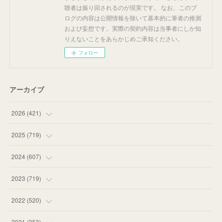
聴者は振り回されるのが現実です。 なお、このブ
ログの内容は公開情報を除いて基本的に筆者の推測
および妄想です。実際の契約内容は当事者にしか知
りえないことをあらかじめご承知ください。
フォロー
アーカイブ
2026
(
421
)
(
16
)
2025
(
719
)
(
55
)
(
75
)
2024
(
607
)
(
58
)
(
63
)
(
51
)
2023
(
719
)
(
58
)
(
57
)
(
48
)
(
59
)
2022
(
520
)
(
53
)
(
60
)
(
35
)
(
52
)
(
65
)
2021
(
353
)