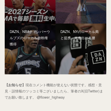
DAZN、NBAティンバーウ
DAZN、NYのローカル局
ルブズのローカル放映権
と提携。米進出に本腰
獲得
【お知らせ】
現在コメント機能が使えない状態です。感想・意
見・誤情報のツッコミ等ございましたら、筆者のX(旧Twitter)ま
でお願い致します。 @flower_highway