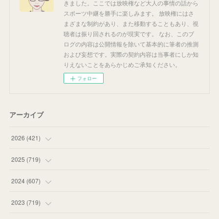
きました。ここでは放映権など大人の事情の話から
スポーツ中継を勝手に楽しみます。 放映権にはさ
まざまな制約があり、また移動することもあり、視
聴者は振り回されるのが現実です。 なお、このブ
ログの内容は公開情報を除いて基本的に筆者の推測
および妄想です。実際の契約内容は当事者にしか知
りえないことをあらかじめご承知ください。
フォロー
アーカイブ
2026
(
421
)
(
16
)
2025
(
719
)
(
55
)
(
75
)
2024
(
607
)
(
58
)
(
63
)
(
51
)
2023
(
719
)