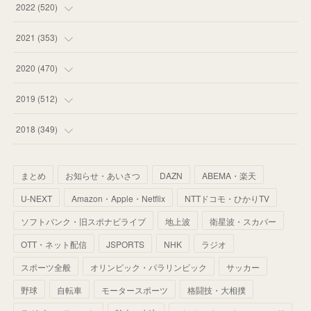
(
58
)
(
57
)
(
48
)
(
59
)
2022
(
520
)
(
53
)
(
60
)
(
35
)
(
52
)
(
65
)
2021
(
353
)
(
59
)
(
62
)
(
51
)
(
55
)
(
44
)
(
31
)
2020
(
470
)
(
55
)
(
55
)
(
60
)
(
63
)
(
41
)
(
33
)
(
34
)
2019
(
512
)
(
67
)
(
61
)
(
59
)
(
53
)
(
43
)
(
34
)
(
32
)
(
51
)
2018
(
349
)
(
64
)
(
59
)
(
66
)
(
46
)
(
30
)
(
33
)
(
46
)
(
37
)
まとめ
お知らせ・あいさつ
DAZN
ABEMA・楽天
(
52
)
(
51
)
(
61
)
(
42
)
(
25
)
(
36
)
(
44
)
(
35
)
U-NEXT
Amazon・Apple・Netflix
NTTドコモ・ひかりTV
(
68
)
(
40
)
(
54
)
(
41
)
(
29
)
(
33
)
(
42
)
(
40
)
ソフトバンク・旧スポナビライブ
地上波
衛星波・スカパー
(
60
)
(
50
)
(
56
)
(
33
)
(
25
)
(
53
)
OTT・ネット配信
JSPORTS
NHK
ラジオ
(
50
)
(
39
)
(
42
)
スポーツ全般
(
58
)
オリンピック・パラリンピック
サッカー
(
56
)
(
38
)
(
32
)
(
41
)
(
34
)
(
42
)
野球
自転車
モータースポーツ
格闘技・大相撲
(
45
)
(
74
)
(
57
)
(
24
)
(
60
)
(
32
)
(
9
)