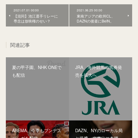
2021.07.01 00:00
2021.06.25 00:00
【混同】池江選手リレーに
東南アジアの欧州CL、
専念は放映権のせい？
DAZNの後釜にBeIN。
関連記事
夏の甲子園、NHK ONEで
JRA、海外競馬の馬券発
も配信
売を拡大へ
ABEMA、今季もブンデス
DAZN、NYのローカル局