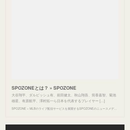
SPOZONEとは？ » SPOZONE
大谷翔平、ダルビッシュ有、前田健太、秋山翔吾、筒香嘉智、菊池
雄星、有原航平、澤村拓一ら日本を代表するプレイヤー […]
SPOZONE » MLBのライブ配信サービスを展開するSPOZONEのニュースメディアサイトです。MLB最新ニュースだけでなく欧州サッカーを中心としたサッカーニュースもお届けします。