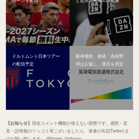
リーガを配信
と提携。米進出に本腰
ドルトムント日本ツアー
阪神電鉄、産経「高校野
の配信予定
球はお返し」発言を否定
【お知らせ】
現在コメント機能が使えない状態です。感想・意
見・誤情報のツッコミ等ございましたら、筆者のX(旧Twitter)ま
でお願い致します。 @flower_highway