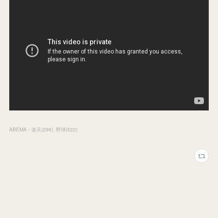
ABEMA・楽天
(
296
)
野球
(
522
)