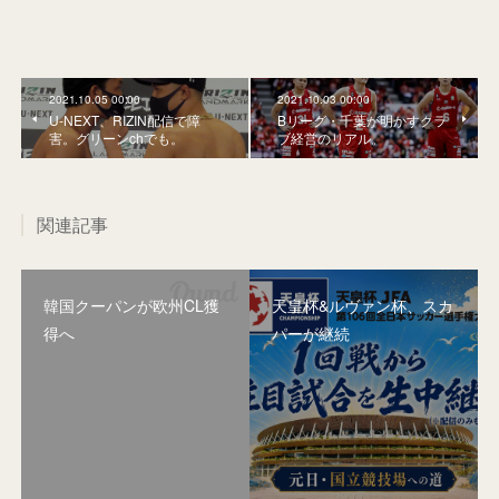
2021.10.05 00:00
2021.10.03 00:00
U-NEXT、RIZIN配信で障
Bリーグ・千葉が明かすクラ
害。グリーンchでも。
ブ経営のリアル。
関連記事
韓国クーパンが欧州CL獲
天皇杯&ルヴァン杯、スカ
得へ
パーが継続