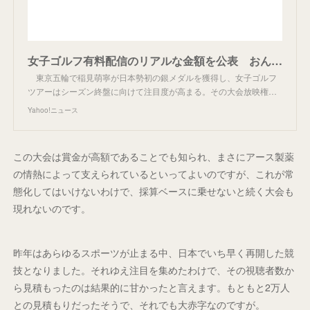
女子ゴルフ有料配信のリアルな金額を公表 おんぶにだっこはもう勘弁（朝日新聞デジタル） - Yahoo!ニュース
東京五輪で稲見萌寧が日本勢初の銀メダルを獲得し、女子ゴルフ
ツアーはシーズン終盤に向けて注目度が高まる。その大会放映権…
Yahoo!ニュース
この大会は賞金が高額であることでも知られ、まさにアース製薬
の情熱によって支えられているといってよいのですが、これが常
態化してはいけないわけで、採算ベースに乗せないと続く大会も
現れないのです。
昨年はあらゆるスポーツが止まる中、日本でいち早く再開した競
技となりました。それゆえ注目を集めたわけで、その視聴者数か
ら見積もったのは結果的に甘かったと言えます。もともと2万人
との見積もりだったそうで、それでも大赤字なのですが。