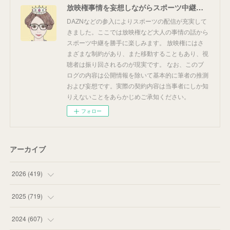
放映権事情を妄想しながらスポーツ中継を楽しむ
DAZNなどの参入によりスポーツの配信が充実して
きました。ここでは放映権など大人の事情の話から
スポーツ中継を勝手に楽しみます。 放映権にはさ
まざまな制約があり、また移動することもあり、視
聴者は振り回されるのが現実です。 なお、このブ
ログの内容は公開情報を除いて基本的に筆者の推測
および妄想です。実際の契約内容は当事者にしか知
りえないことをあらかじめご承知ください。
フォロー
アーカイブ
2026
(
419
)
(
14
)
2025
(
719
)
(
55
)
(
75
)
2024
(
607
)