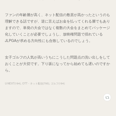
ファンの年齢層が高く、ネット配信の敷居が高かったというのも
理解できる話ですが、逆に言えばお金を払ってくれる層でもあり
ますので、単発の大会ではなく複数の大会をまとめてパッケージ
化していくことが必要でしょうし、放映権問題で揺れている
JLPGAが求める方向性にも合致しているのでしょう。
女子ゴルフの人気が高いうちにこうした問題点の洗い出しをして
おくことが大切です。下り坂になってから始めても遅いのですか
ら。
U-NEXT
(
194
)
OTT・ネット配信
(
795
)
ゴルフ
(
194
)