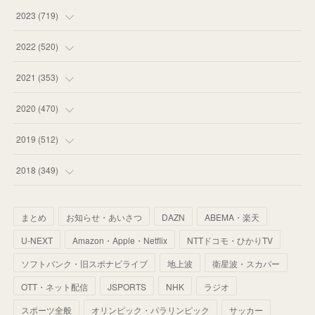
(
58
)
(
63
)
(
51
)
2023
(
719
)
(
58
)
(
57
)
(
48
)
(
59
)
2022
(
520
)
(
53
)
(
60
)
(
35
)
(
52
)
(
65
)
2021
(
353
)
(
59
)
(
62
)
(
51
)
(
55
)
(
44
)
(
31
)
2020
(
470
)
(
55
)
(
55
)
(
60
)
(
63
)
(
41
)
(
33
)
(
34
)
2019
(
512
)
(
67
)
(
61
)
(
59
)
(
53
)
(
43
)
(
34
)
(
32
)
(
51
)
2018
(
349
)
(
64
)
(
59
)
(
66
)
(
46
)
(
30
)
(
33
)
(
46
)
(
37
)
まとめ
お知らせ・あいさつ
DAZN
ABEMA・楽天
(
52
)
(
51
)
(
61
)
(
42
)
(
25
)
(
36
)
(
44
)
(
35
)
U-NEXT
Amazon・Apple・Netflix
NTTドコモ・ひかりTV
(
68
)
(
40
)
(
54
)
(
41
)
(
29
)
(
33
)
(
42
)
(
40
)
ソフトバンク・旧スポナビライブ
地上波
衛星波・スカパー
(
60
)
(
50
)
(
56
)
(
33
)
(
25
)
(
53
)
OTT・ネット配信
JSPORTS
NHK
ラジオ
(
50
)
(
39
)
(
42
)
スポーツ全般
(
58
)
オリンピック・パラリンピック
サッカー
(
56
)
(
38
)
(
32
)