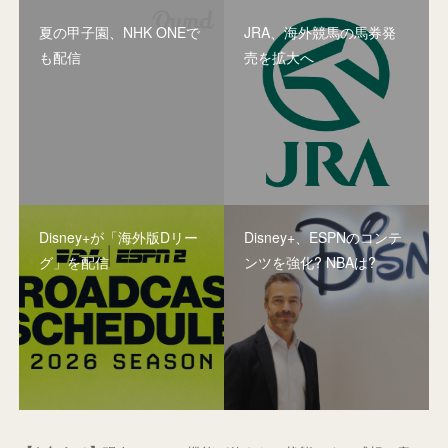
夏の甲子園、NHK ONEで
JRA、海外競馬の馬券発
も配信
売を拡大へ
Disney+が「海外版Dリー
Disney+、ESPNのコンテ
グ」を配信
ンツを強化? NBAは?