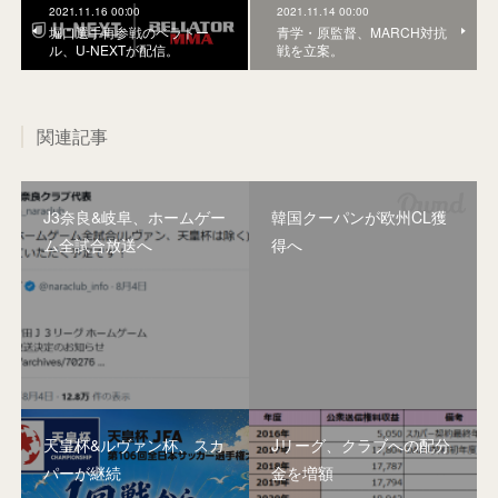
2021.11.16 00:00
2021.11.14 00:00
堀口選手再参戦のベラトー
青学・原監督、MARCH対抗
ル、U-NEXTが配信。
戦を立案。
関連記事
J3奈良&岐阜、ホームゲー
韓国クーパンが欧州CL獲
ム全試合放送へ
得へ
天皇杯&ルヴァン杯、スカ
Jリーグ、クラブへの配分
パーが継続
金を増額