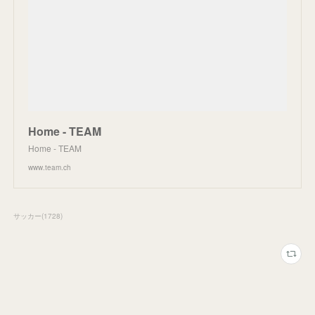
Home - TEAM
Home - TEAM
www.team.ch
サッカー
(
1728
)