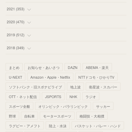
(
53
)
(
60
)
(
35
)
(
52
)
(
65
)
2021
(
353
)
(
59
)
(
62
)
(
51
)
(
55
)
(
44
)
(
31
)
2020
(
470
)
(
55
)
(
55
)
(
60
)
(
63
)
(
41
)
(
33
)
(
34
)
2019
(
512
)
(
67
)
(
61
)
(
59
)
(
53
)
(
43
)
(
34
)
(
32
)
(
51
)
2018
(
349
)
(
64
)
(
59
)
(
66
)
(
46
)
(
30
)
(
33
)
(
46
)
(
37
)
まとめ
お知らせ・あいさつ
DAZN
ABEMA・楽天
(
52
)
(
51
)
(
61
)
(
42
)
(
25
)
(
36
)
(
44
)
(
35
)
U-NEXT
Amazon・Apple・Netflix
NTTドコモ・ひかりTV
(
68
)
(
40
)
(
54
)
(
41
)
(
29
)
(
33
)
(
42
)
(
40
)
ソフトバンク・旧スポナビライブ
地上波
衛星波・スカパー
(
60
)
(
50
)
(
56
)
(
33
)
(
25
)
(
53
)
OTT・ネット配信
JSPORTS
NHK
ラジオ
(
50
)
(
39
)
(
42
)
スポーツ全般
(
58
)
オリンピック・パラリンピック
サッカー
(
56
)
(
38
)
(
32
)
(
41
)
(
34
)
(
42
)
野球
自転車
モータースポーツ
格闘技・大相撲
(
45
)
(
74
)
(
57
)
(
24
)
(
60
)
(
32
)
(
9
)
ラグビー・アメフト
陸上・水泳
バスケット・バレー・ハンド
(
70
)