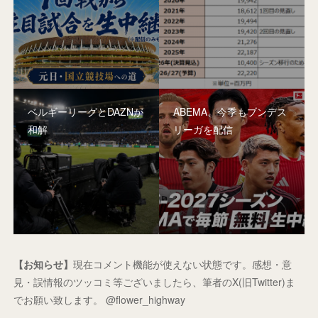
ベルギーリーグとDAZNが
ABEMA、今季もブンデス
和解
リーガを配信
【お知らせ】
現在コメント機能が使えない状態です。感想・意
見・誤情報のツッコミ等ございましたら、筆者のX(旧Twitter)ま
でお願い致します。 @flower_highway