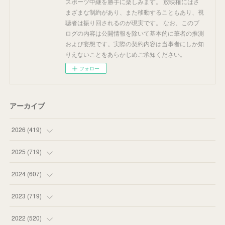
スポーツ中継を勝手に楽しみます。 放映権にはさ
まざまな制約があり、また移動することもあり、視
聴者は振り回されるのが現実です。 なお、このブ
ログの内容は公開情報を除いて基本的に筆者の推測
および妄想です。実際の契約内容は当事者にしか知
りえないことをあらかじめご承知ください。
フォロー
アーカイブ
2026
(
419
)
(
14
)
2025
(
719
)
(
55
)
(
75
)
2024
(
607
)
(
58
)
(
63
)
(
51
)
2023
(
719
)
(
58
)
(
57
)
(
48
)
(
59
)
2022
(
520
)