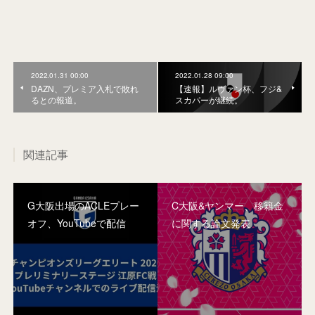
2022.01.31 00:00
2022.01.28 09:00
DAZN、プレミア入札で敗れ
【速報】ルヴァン杯、フジ&
るとの報道。
スカパーが継続。
関連記事
G大阪出場のACLEプレー
C大阪&ヤンマー、移籍金
オフ、YouTubeで配信
に関する論文発表