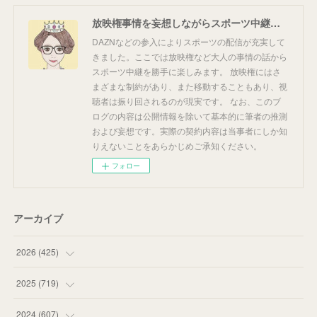
放映権事情を妄想しながらスポーツ中継を楽しむ
DAZNなどの参入によりスポーツの配信が充実して
きました。ここでは放映権など大人の事情の話から
スポーツ中継を勝手に楽しみます。 放映権にはさ
まざまな制約があり、また移動することもあり、視
聴者は振り回されるのが現実です。 なお、このブ
ログの内容は公開情報を除いて基本的に筆者の推測
および妄想です。実際の契約内容は当事者にしか知
りえないことをあらかじめご承知ください。
フォロー
アーカイブ
2026
(
425
)
(
20
)
2025
(
719
)
(
55
)
(
75
)
2024
(
607
)