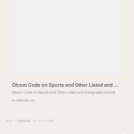
Ofcom Code on Sports and Other Listed and Designated Events - Wikipedia
Ofcom Code on Sports and Other Listed and Designated Events
en.wikipedia.org
スポーツ全般
(
238
)
サッカー
(
1732
)