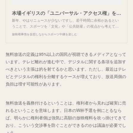
本場イギリスの「ユニバーサル・アクセス権」を学ぶ。
新年、やはりニュースが少ないですし、若干時間に余裕があるとい
うことで、スポーツを「文化」や「公共財産」の視点から考えて…
放映権事情を妄想しながらスポーツ中継を楽しむ
無料放送の定義は95%以上の国民が視聴できるメディアとなって
います。テレビ離れが進む中で、デジタルに関する条項を追加す
べきという主張は的を射てるかと思います。ただし、最近はテレ
ビとデジタルの権利を分離するケースが増えており、放送局側の
負担は増す可能性があります。
無料放送を義務付けるということは、権利者から見れば確実に売
れるということを意味します。日本のW杯予選を例にとるなら
ば、明らかに権利者側は強気に高額の放映権料を吹っ掛けてきて
おり、こういう交渉事を防ぐことができるのかは議論が必要でし
ょう。