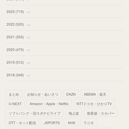
(
58
)
(
63
)
(
51
)
2023
(
719
)
(
58
)
(
57
)
(
48
)
(
59
)
2022
(
520
)
(
53
)
(
60
)
(
35
)
(
52
)
(
65
)
2021
(
353
)
(
59
)
(
62
)
(
51
)
(
55
)
(
44
)
(
31
)
2020
(
470
)
(
55
)
(
55
)
(
60
)
(
63
)
(
41
)
(
33
)
(
34
)
2019
(
512
)
(
67
)
(
61
)
(
59
)
(
53
)
(
43
)
(
34
)
(
32
)
(
51
)
2018
(
349
)
(
64
)
(
59
)
(
66
)
(
46
)
(
30
)
(
33
)
(
46
)
(
37
)
まとめ
お知らせ・あいさつ
DAZN
ABEMA・楽天
(
52
)
(
51
)
(
61
)
(
42
)
(
25
)
(
36
)
(
44
)
(
35
)
U-NEXT
Amazon・Apple・Netflix
NTTドコモ・ひかりTV
(
68
)
(
40
)
(
54
)
(
41
)
(
29
)
(
33
)
(
42
)
(
40
)
ソフトバンク・旧スポナビライブ
地上波
衛星波・スカパー
(
60
)
(
50
)
(
56
)
(
33
)
(
25
)
(
53
)
OTT・ネット配信
JSPORTS
NHK
ラジオ
(
50
)
(
39
)