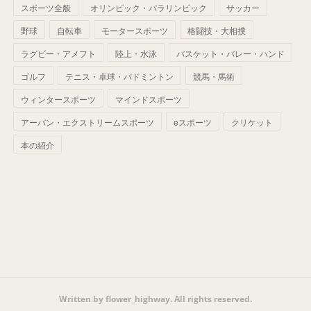
(
42
)
スポーツ全般
(
58
)
オリンピック・パラリンピック
サッカー
(
56
)
(
38
)
(
32
)
(
41
)
(
34
)
(
42
)
野球
自転車
モータースポーツ
格闘技・大相撲
(
45
)
(
74
)
(
57
)
(
24
)
(
60
)
(
32
)
(
9
)
ラグビー・アメフト
陸上・水泳
バスケット・バレー・ハンド
(
70
)
(
41
)
(
28
)
(
13
)
(
37
)
(
22
)
ゴルフ
テニス・卓球・バドミントン
競馬・馬術
(
29
)
ウィンタースポーツ
(
29
)
マインドスポーツ
(
45
)
(
37
)
(
29
)
アーバン・エクストリームスポーツ
eスポーツ
クリケット
(
33
)
(
49
)
(
59
)
(
32
)
本の紹介
(
41
)
(
44
)
(
50
)
(
36
)
(
14
)
Written by flower_highway. All rights reserved.