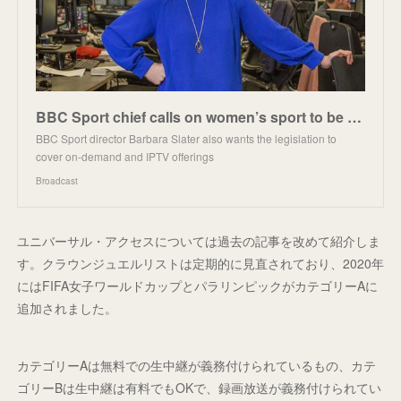
BBC Sport chief calls on women’s sport to be added to listed events
BBC Sport director Barbara Slater also wants the legislation to
cover on-demand and IPTV offerings
Broadcast
ユニバーサル・アクセスについては過去の記事を改めて紹介しま
す。クラウンジュエルリストは定期的に見直されており、2020年
にはFIFA女子ワールドカップとパラリンピックがカテゴリーAに
追加されました。
カテゴリーAは無料での生中継が義務付けられているもの、カテ
ゴリーBは生中継は有料でもOKで、録画放送が義務付けられてい