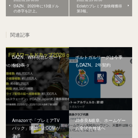
DAZN、2020年に13億ドル
Eclatのプレミア放映権獲得
の赤字を計上。
第3報。
関連記事
DAZN、W杯視聴レポート
ポルトガルリーグは今季
を公表
もDAZN。2年契約
Amazonで「プレミアTV
J3奈良&岐阜、ホームゲー
パック」開始。J:COMが
ム全試合放送へ
主導