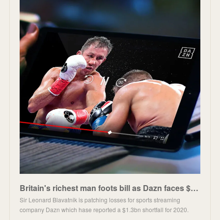
Britain's richest man foots bill as Dazn faces $1.3bn in losses
Sir Leonard Blavatnik is patching losses for sports streaming
company Dazn which hase reported a $1.3bn shortfall for 2020.