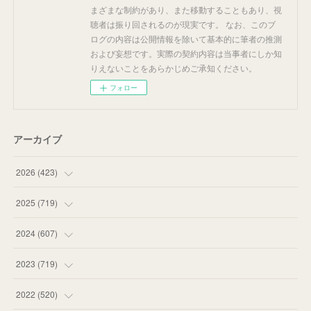
まざまな制約があり、また移動することもあり、視
聴者は振り回されるのが現実です。 なお、このブ
ログの内容は公開情報を除いて基本的に筆者の推測
および妄想です。実際の契約内容は当事者にしか知
りえないことをあらかじめご承知ください。
フォロー
アーカイブ
2026
(
423
)
(
18
)
2025
(
719
)
(
55
)
(
75
)
2024
(
607
)
(
58
)
(
63
)
(
51
)
2023
(
719
)
(
58
)
(
57
)
(
48
)
(
59
)
2022
(
520
)