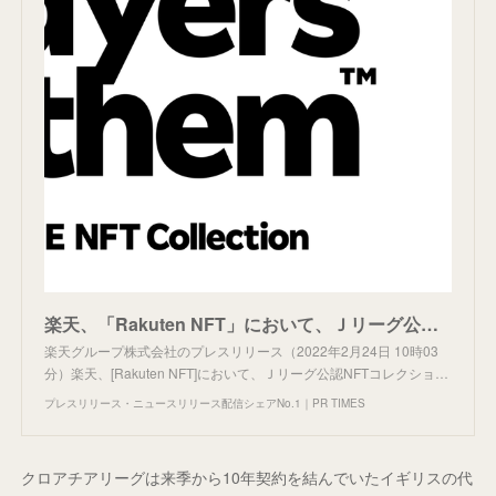
楽天、「Rakuten NFT」において、Ｊリーグ公認NFTコレクション「J.LEAGUE NFT COLLECTION PLAYERS ANTHEM」の制作および発売を決定
楽天グループ株式会社のプレスリリース（2022年2月24日 10時03
分）楽天、[Rakuten NFT]において、Ｊリーグ公認NFTコレクショ…
プレスリリース・ニュースリリース配信シェアNo.1｜PR TIMES
クロアチアリーグは来季から10年契約を結んでいたイギリスの代