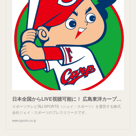
日本全国からLIVE視聴可能に！ 広島東洋カープ2022年オープン戦・公式戦の全主催試合 J SPORTSオンデマンドLIVE配信！ | J SPORTS | 株式会社ジェイ・スポーツ
スポーツテレビ局J SPORTS（ジェイ・スポーツ）を運営する株式
会社ジェイ・スポーツのプレスリリースです。
www.jsports.co.jp