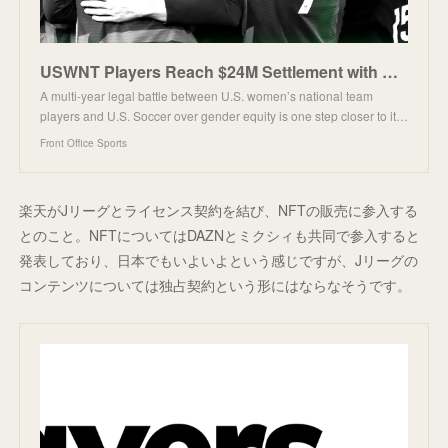
USWNT Players Reach $24M Settlement with U.S. Soccer Over Equal Pay
A multi-year legal battle between U.S. women’s national team
players and U.S. Soccer over gender equity is one step closer to it…
Front Office Sports
楽天がJリーグとライセンス契約を結び、NFTの販売に参入する
とのこと。NFTについてはDAZNとミクシィも共同で参入すると
発表しており、日本でもいよいよという感じですが、Jリーグの
コンテンツについては独占契約という形にはならなそうです。