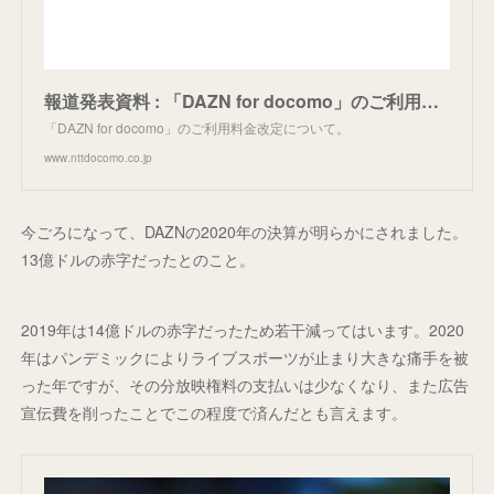
報道発表資料 : 「DAZN for docomo」のご利用料金改定について | お知らせ | NTTドコモ
「DAZN for docomo」のご利用料金改定について。
www.nttdocomo.co.jp
今ごろになって、DAZNの2020年の決算が明らかにされました。
13億ドルの赤字だったとのこと。
2019年は14億ドルの赤字だったため若干減ってはいます。2020
年はパンデミックによりライブスポーツが止まり大きな痛手を被
った年ですが、その分放映権料の支払いは少なくなり、また広告
宣伝費を削ったことでこの程度で済んだとも言えます。