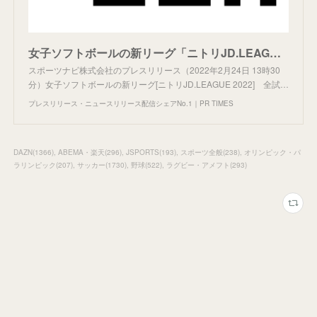
女子ソフトボールの新リーグ「ニトリJD.LEAGUE 2022」 全試合を無料でライブ配信
スポーツナビ株式会社のプレスリリース（2022年2月24日 13時30
分）女子ソフトボールの新リーグ[ニトリJD.LEAGUE 2022] 全試…
プレスリリース・ニュースリリース配信シェアNo.1｜PR TIMES
DAZN
(
1366
)
ABEMA・楽天
(
296
)
JSPORTS
(
193
)
スポーツ全般
(
238
)
オリンピック・パ
ラリンピック
(
207
)
サッカー
(
1730
)
野球
(
522
)
ラグビー・アメフト
(
293
)