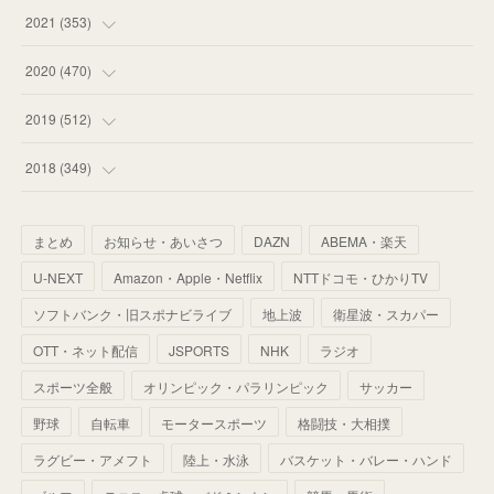
(
53
)
(
60
)
(
35
)
(
52
)
(
65
)
2021
(
353
)
(
59
)
(
62
)
(
51
)
(
55
)
(
44
)
(
31
)
2020
(
470
)
(
55
)
(
55
)
(
60
)
(
63
)
(
41
)
(
33
)
(
34
)
2019
(
512
)
(
67
)
(
61
)
(
59
)
(
53
)
(
43
)
(
34
)
(
32
)
(
51
)
2018
(
349
)
(
64
)
(
59
)
(
66
)
(
46
)
(
30
)
(
33
)
(
46
)
(
37
)
まとめ
お知らせ・あいさつ
DAZN
ABEMA・楽天
(
52
)
(
51
)
(
61
)
(
42
)
(
25
)
(
36
)
(
44
)
(
35
)
U-NEXT
Amazon・Apple・Netflix
NTTドコモ・ひかりTV
(
68
)
(
40
)
(
54
)
(
41
)
(
29
)
(
33
)
(
42
)
(
40
)
ソフトバンク・旧スポナビライブ
地上波
衛星波・スカパー
(
60
)
(
50
)
(
56
)
(
33
)
(
25
)
(
53
)
OTT・ネット配信
JSPORTS
NHK
ラジオ
(
50
)
(
39
)
(
42
)
スポーツ全般
(
58
)
オリンピック・パラリンピック
サッカー
(
56
)
(
38
)
(
32
)
(
41
)
(
34
)
(
42
)
野球
自転車
モータースポーツ
格闘技・大相撲
(
45
)
(
74
)
(
57
)
(
24
)
(
60
)
(
32
)
(
9
)
ラグビー・アメフト
陸上・水泳
バスケット・バレー・ハンド
(
70
)
(
41
)
(
28
)
(
13
)
(
37
)
(
22
)