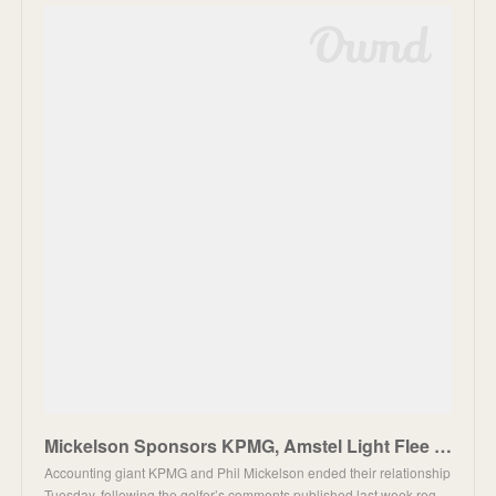
Mickelson Sponsors KPMG, Amstel Light Flee Lefty After Saudis Comments
Accounting giant KPMG and Phil Mickelson ended their relationship
Tuesday, following the golfer’s comments published last week reg…