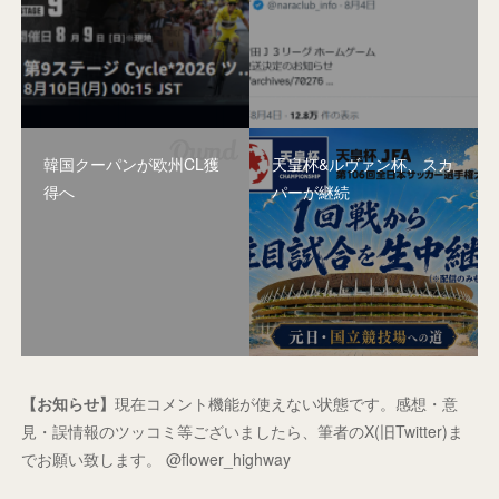
韓国クーパンが欧州CL獲
天皇杯&ルヴァン杯、スカ
得へ
パーが継続
【お知らせ】
現在コメント機能が使えない状態です。感想・意
見・誤情報のツッコミ等ございましたら、筆者のX(旧Twitter)ま
でお願い致します。 @flower_highway