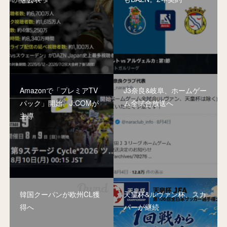
Amazonで「プレミアTV
J3奈良&岐阜、ホームゲー
パック」開始。J:COMが
ム全試合放送へ
主導
韓国クーパンが欧州CL獲
天皇杯&ルヴァン杯、スカ
得へ
パーが継続