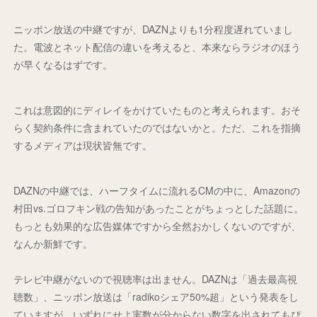
ニッポン放送の中継ですが、DAZNよりも1分程度遅れていまし
た。電波とネット配信の違いを考えると、本来ならラジオのほう
が早くなるはずです。
これは意図的にディレイをかけていたものと考えられます。おそ
らく契約条件に含まれていたのではないかと。ただ、これを指摘
するメディアは現状皆無です。
DAZNの中継では、ハーフタイムに流れるCMの中に、Amazonの
村田vs.ゴロフキン戦の告知があったことがちょっとした話題に。
もっとも効果的な広告媒体ですから全然おかしくないのですが、
なんか新鮮です。
テレビ中継がないので視聴率は出ません。DAZNは「過去最高視
聴数」、ニッポン放送は「radikoシェア50%超」という発表をし
ていますが、いずれにせよ実数が分からない数字を出されてもぴ