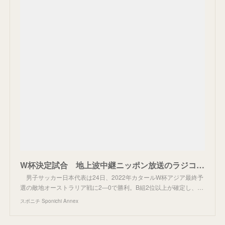
W杯決定試合 地上波中継ニッポン放送のラジコライブ配信シェア平均50.62％！最高値は70.17％! - スポニチ Sponichi Annex サッカー
男子サッカー日本代表は24日、2022年カタールW杯アジア最終予
選の敵地オーストラリア戦に2―0で勝利。B組2位以上が確定し、…
スポニチ Sponichi Annex