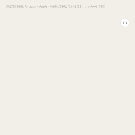
DAZN
(
1366
)
Amazon・Apple・Netflix
(
230
)
ラジオ
(
22
)
サッカー
(
1730
)