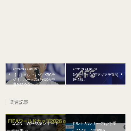
2023.09.22 00:10
2022.03.24 00:00
【いまさらですが】KBCラ
決戦の日。W杯アジア予選関
ジオ、ホークス戦全試合中
連情報。
継をやめる。
関連記事
DAZN、W杯視聴レポート
ポルトガルリーグは今季
を公表
もDAZN。2年契約