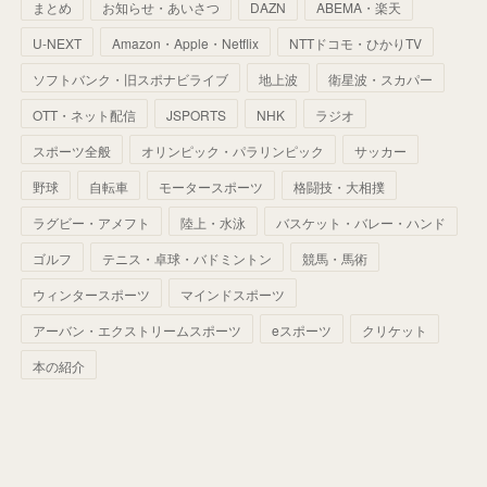
まとめ
お知らせ・あいさつ
DAZN
ABEMA・楽天
(
52
)
(
51
)
(
61
)
(
42
)
(
25
)
(
36
)
(
44
)
(
35
)
U-NEXT
Amazon・Apple・Netflix
NTTドコモ・ひかりTV
(
68
)
(
40
)
(
54
)
(
41
)
(
29
)
(
33
)
(
42
)
(
40
)
ソフトバンク・旧スポナビライブ
地上波
衛星波・スカパー
(
60
)
(
50
)
(
56
)
(
33
)
(
25
)
(
53
)
OTT・ネット配信
JSPORTS
NHK
ラジオ
(
50
)
(
39
)
(
42
)
スポーツ全般
(
58
)
オリンピック・パラリンピック
サッカー
(
56
)
(
38
)
(
32
)
(
41
)
(
34
)
(
42
)
野球
自転車
モータースポーツ
格闘技・大相撲
(
45
)
(
74
)
(
57
)
(
24
)
(
60
)
(
32
)
(
9
)
ラグビー・アメフト
陸上・水泳
バスケット・バレー・ハンド
(
70
)
(
41
)
(
28
)
(
13
)
(
37
)
(
22
)
ゴルフ
テニス・卓球・バドミントン
競馬・馬術
(
29
)
ウィンタースポーツ
(
29
)
マインドスポーツ
(
45
)
(
37
)
(
29
)
アーバン・エクストリームスポーツ
eスポーツ
クリケット
(
33
)
(
49
)
(
59
)
(
32
)
本の紹介
(
41
)
(
44
)
(
50
)
(
36
)
(
14
)