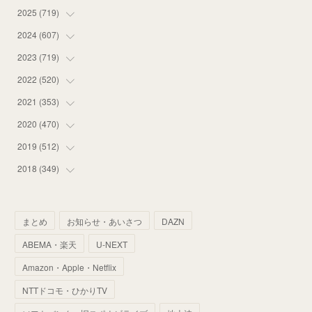
2025
(
719
(
16
)
)
(
55
)
2024
(
607
(
75
)
)
(
58
)
(
63
)
2023
(
719
(
51
)
)
(
58
)
(
57
)
(
48
)
2022
(
520
(
59
)
)
(
53
)
(
60
)
(
35
)
(
52
)
2021
(
353
(
65
)
)
(
59
)
(
62
)
(
51
)
(
55
)
(
44
)
2020
(
470
(
31
)
)
(
55
)
(
55
)
(
60
)
(
63
)
(
41
)
(
33
)
2019
(
512
(
34
)
)
(
67
)
(
61
)
(
59
)
(
53
)
(
43
)
(
34
)
(
32
)
2018
(
349
(
51
)
)
(
64
)
(
59
)
(
66
)
(
46
)
(
30
)
(
33
)
(
46
)
(
37
)
(
52
)
(
51
)
(
61
)
(
42
)
(
25
)
(
36
)
(
44
)
(
35
)
まとめ
お知らせ・あいさつ
DAZN
(
68
)
(
40
)
(
54
)
(
41
)
(
29
)
(
33
)
(
42
)
(
40
)
ABEMA・楽天
U-NEXT
(
60
)
(
50
)
(
56
)
(
33
)
(
25
)
(
53
)
(
50
)
(
39
)
Amazon・Apple・Netflix
(
42
)
(
58
)
(
56
)
(
38
)
(
32
)
(
41
)
(
34
)
(
42
)
NTTドコモ・ひかりTV
(
45
)
(
74
)
(
57
)
(
24
)
(
60
)
(
32
)
(
9
)