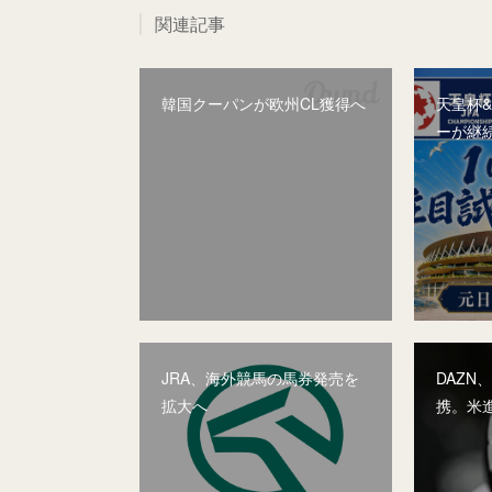
関連記事
韓国クーパンが欧州CL獲得へ
天皇杯
ーが継
JRA、海外競馬の馬券発売を
DAZN
拡大へ
携。米