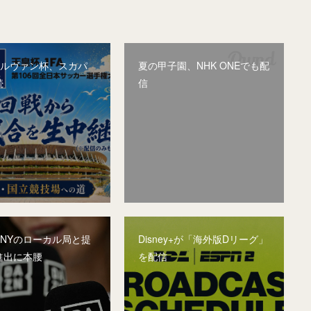
&ルヴァン杯、スカパ
夏の甲子園、NHK ONEでも配
続
信
、NYのローカル局と提
Disney+が「海外版Dリーグ」
進出に本腰
を配信