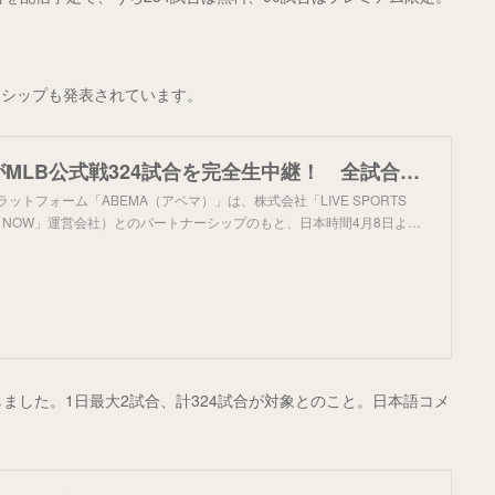
ナーシップも発表されています。
「ABEMA」がMLB公式戦324試合を完全生中継！ 全試合で日本語実況＆解説つき
ットフォーム「ABEMA（アベマ）」は、株式会社「LIVE SPORTS
OTV NOW」運営会社）とのパートナーシップのもと、日本時間4月8日よ…
しました。1日最大2試合、計324試合が対象とのこと。日本語コメ