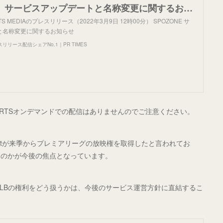
【SPOZONE】サービスアップデートと名称変更に関するお知らせ
TS MEDIAのプレスリリース（2022年3月9日 12時00分） SPOZONE サ
と名称変更に関するお知らせ
リース配信シェアNo.1｜PR TIMES
SPORTSオンデマンドでの配信はありませんのでご注意ください。
clatが来季からプレミアリーグの放映権を取得したと言われてお
すのかが今後の焦点となっています。
LBの権利をどう扱うかは、今後のサービス運営方針に直結するこ