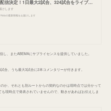
2022年のMLB配信決定！1日最大2試合、324試合をライブ＆見逃し配信 | Hulu News & Information
お届けします
tion | Huluの最新情報をお届けします
が配信し、またABEMAにサブライセンスを提供していました。
大8試合、うち最大3試合に2本コメンタリーが付きます。
ンスなのか、それとも別ルートからの契約なのかは現時点では分かって
いても現時点で発表されていませんので、動きがあればお伝えしま