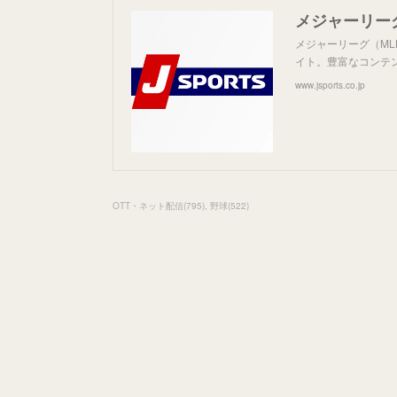
メジャーリーグ（
メジャーリーグ（MLB
イト。豊富なコンテン
www.jsports.co.jp
OTT・ネット配信
(
795
)
野球
(
522
)