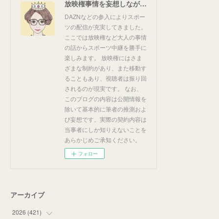
放映権事情を妄想しながらスポーツ中継を楽しむ
DAZNなどの参入によりスポー
ツの配信が充実してきました。
ここでは放映権など大人の事情
の話からスポーツ中継を勝手に
楽しみます。 放映権にはさま
ざまな制約があり、また移動す
ることもあり、視聴者は振り回
されるのが現実です。 なお、
このブログの内容は公開情報を
除いて基本的に筆者の推測およ
び妄想です。実際の契約内容は
当事者にしか知りえないことを
あらかじめご承知ください。
フォロー
アーカイブ
2026
(
421
)