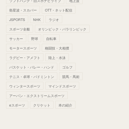
ソフトバンク・旧スポナビライブ
地上波
(
70
)
(
41
)
(
28
)
(
13
)
(
37
)
(
22
)
衛星波・スカパー
OTT・ネット配信
(
29
)
(
29
)
(
45
)
(
37
)
(
29
)
JSPORTS
NHK
ラジオ
(
33
)
(
49
)
(
59
)
(
32
)
スポーツ全般
オリンピック・パラリンピック
(
41
)
(
44
)
(
50
)
サッカー
野球
自転車
(
36
)
(
14
)
モータースポーツ
格闘技・大相撲
ラグビー・アメフト
陸上・水泳
バスケット・バレー・ハンド
ゴルフ
テニス・卓球・バドミントン
競馬・馬術
ウィンタースポーツ
マインドスポーツ
アーバン・エクストリームスポーツ
eスポーツ
クリケット
本の紹介