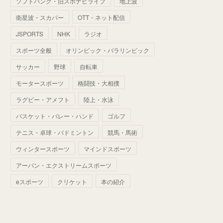
ソフトバンク・旧スポナビライブ
地上波
(
70
)
(
41
)
(
28
)
(
13
)
(
37
)
(
22
)
衛星波・スカパー
OTT・ネット配信
(
29
)
(
29
)
(
45
)
(
37
)
(
29
)
JSPORTS
NHK
ラジオ
(
33
)
(
49
)
(
59
)
(
32
)
スポーツ全般
オリンピック・パラリンピック
(
41
)
(
44
)
(
50
)
サッカー
野球
自転車
(
36
)
(
14
)
モータースポーツ
格闘技・大相撲
ラグビー・アメフト
陸上・水泳
バスケット・バレー・ハンド
ゴルフ
テニス・卓球・バドミントン
競馬・馬術
ウィンタースポーツ
マインドスポーツ
アーバン・エクストリームスポーツ
eスポーツ
クリケット
本の紹介