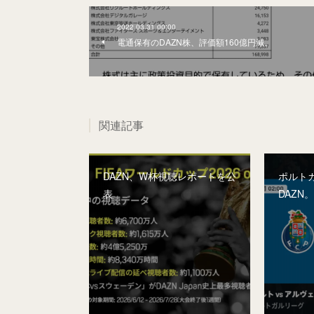
2022.03.31 00:00
電通保有のDAZN株、評価額160億円減。
関連記事
DAZN、W杯視聴レポートを公
ポルト
表
DAZN