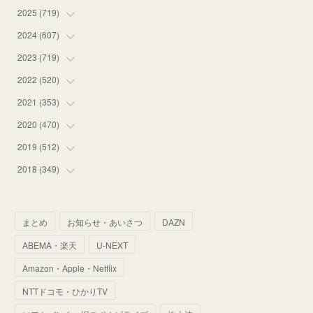
2025
(
719
(
18
)
)
(
55
)
2024
(
607
(
75
)
)
(
58
)
(
63
)
2023
(
719
(
51
)
)
(
58
)
(
57
)
(
48
)
2022
(
520
(
59
)
)
(
53
)
(
60
)
(
35
)
(
52
)
2021
(
353
(
65
)
)
(
59
)
(
62
)
(
51
)
(
55
)
(
44
)
2020
(
470
(
31
)
)
(
55
)
(
55
)
(
60
)
(
63
)
(
41
)
(
33
)
2019
(
512
(
34
)
)
(
67
)
(
61
)
(
59
)
(
53
)
(
43
)
(
34
)
(
32
)
2018
(
349
(
51
)
)
(
64
)
(
59
)
(
66
)
(
46
)
(
30
)
(
33
)
(
46
)
(
37
)
(
52
)
(
51
)
(
61
)
(
42
)
(
25
)
(
36
)
(
44
)
(
35
)
まとめ
お知らせ・あいさつ
DAZN
(
68
)
(
40
)
(
54
)
(
41
)
(
29
)
(
33
)
(
42
)
(
40
)
ABEMA・楽天
U-NEXT
(
60
)
(
50
)
(
56
)
(
33
)
(
25
)
(
53
)
(
50
)
(
39
)
Amazon・Apple・Netflix
(
42
)
(
58
)
(
56
)
(
38
)
(
32
)
(
41
)
(
34
)
(
42
)
NTTドコモ・ひかりTV
(
45
)
(
74
)
(
57
)
(
24
)
(
60
)
(
32
)
(
9
)