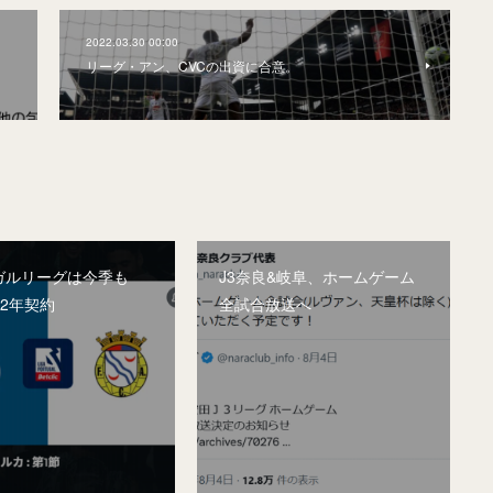
2022.03.30 00:00
リーグ・アン、CVCの出資に合意。
ガルリーグは今季も
J3奈良&岐阜、ホームゲーム
。2年契約
全試合放送へ