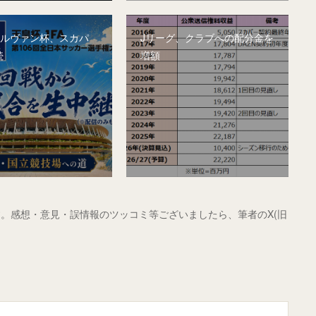
&ルヴァン杯、スカパ
Jリーグ、クラブへの配分金を
続
増額
。感想・意見・誤情報のツッコミ等ございましたら、筆者のX(旧