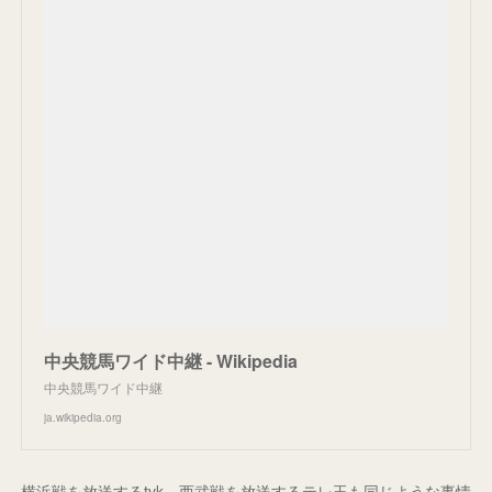
中央競馬ワイド中継 - Wikipedia
中央競馬ワイド中継
ja.wikipedia.org
横浜戦を放送するtvk、西武戦を放送するテレ玉も同じような事情