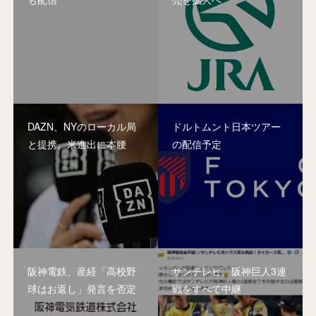
DAZN、NYのローカル局
ドルトムント日本ツアー
と提携。米進出に本腰
の配信予定
阪神電鉄、産経「高校野
サンテレビ、阪神巨人3連
球はお返し」発言を否定
戦をすべて中継