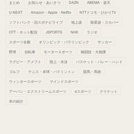
まとめ
お知らせ・あいさつ
DAZN
ABEMA・楽天
(
52
)
(
51
)
(
61
)
(
42
)
(
25
)
(
36
)
(
44
)
(
35
)
U-NEXT
Amazon・Apple・Netflix
NTTドコモ・ひかりTV
(
68
)
(
40
)
(
54
)
(
41
)
(
29
)
(
33
)
(
42
)
(
40
)
ソフトバンク・旧スポナビライブ
地上波
衛星波・スカパー
(
60
)
(
50
)
(
56
)
(
33
)
(
25
)
(
53
)
OTT・ネット配信
JSPORTS
NHK
ラジオ
(
50
)
(
39
)
(
42
)
スポーツ全般
(
58
)
オリンピック・パラリンピック
サッカー
(
56
)
(
38
)
(
32
)
(
41
)
(
34
)
(
42
)
野球
自転車
モータースポーツ
格闘技・大相撲
(
45
)
(
74
)
(
57
)
(
24
)
(
60
)
(
32
)
(
9
)
ラグビー・アメフト
陸上・水泳
バスケット・バレー・ハンド
(
70
)
(
41
)
(
28
)
(
13
)
(
37
)
(
22
)
ゴルフ
テニス・卓球・バドミントン
競馬・馬術
(
29
)
ウィンタースポーツ
(
29
)
マインドスポーツ
(
45
)
(
37
)
(
29
)
アーバン・エクストリームスポーツ
eスポーツ
クリケット
(
33
)
(
49
)
(
59
)
(
32
)
本の紹介
(
41
)
(
44
)
(
50
)
(
36
)
(
14
)