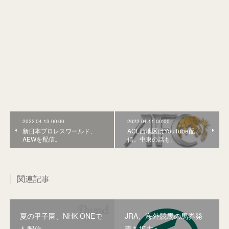
2022.04.13 00:00
2022.04.11 00:00
新日本プロレスワールド、
ACL西地区はYouTube配
AEWを配信。
信。中東の話も。
関連記事
夏の甲子園、NHK ONEで
JRA、海外競馬の馬券発
も配信
売を拡大へ