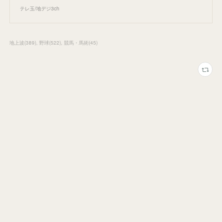
テレ玉/地デジ3ch
地上波
(
389
)
野球
(
522
)
競馬・馬術
(
45
)