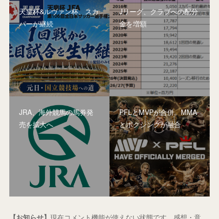
天皇杯&ルヴァン杯、スカ
Jリーグ、クラブへの配分
パーが継続
金を増額
JRA、海外競馬の馬券発
PFLとMVPが合併。MMA
売を拡大へ
とボクシングが融合
【お知らせ】
現在コメント機能が使えない状態です。感想・意