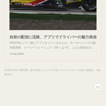
自前の配信に活路、アプリでドライバーの魅力発信
5000円払って一緒にアプリをつくりませんか。モーターレースの国
内最高峰、スーパーフォーミュラ（SF）は1月、こんな告知を出…
日本経済新聞
DAZN
(
1364
)
ABEMA・楽天
(
296
)
サッカー
(
1728
)
モータースポーツ
(
289
)
格闘技・大相
撲
(
397
)