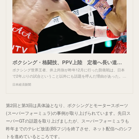
ボクシング・格闘技、PPV上陸 定着へ長い道のり （写真=共同）
ボクシング世界王者、井上尚弥が昨年12月に行った防衛戦は、日本
で2年ぶりの試合ということ以外にも話題を呼んだ理由があった。…
日本経済新聞
第2回と第3回は具体論となり、ボクシングとモータースポーツ
(スーパーフォーミュラ)の事例が取り上げられています。先日ス
ーパーGTの話題を取り上げましたが、スーパーフォーミュラも
昨年までのテレビ放送(BSフジ)を終了させ、ネット配信へのシフ
トを進めているところです。