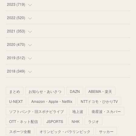
(
58
)
(
63
)
(
51
)
2023
(
719
)
(
58
)
(
57
)
(
48
)
(
59
)
2022
(
520
)
(
53
)
(
60
)
(
35
)
(
52
)
(
65
)
2021
(
353
)
(
59
)
(
62
)
(
51
)
(
55
)
(
44
)
(
31
)
2020
(
470
)
(
55
)
(
55
)
(
60
)
(
63
)
(
41
)
(
33
)
(
34
)
2019
(
512
)
(
67
)
(
61
)
(
59
)
(
53
)
(
43
)
(
34
)
(
32
)
(
51
)
2018
(
349
)
(
64
)
(
59
)
(
66
)
(
46
)
(
30
)
(
33
)
(
46
)
(
37
)
まとめ
お知らせ・あいさつ
DAZN
ABEMA・楽天
(
52
)
(
51
)
(
61
)
(
42
)
(
25
)
(
36
)
(
44
)
(
35
)
U-NEXT
Amazon・Apple・Netflix
NTTドコモ・ひかりTV
(
68
)
(
40
)
(
54
)
(
41
)
(
29
)
(
33
)
(
42
)
(
40
)
ソフトバンク・旧スポナビライブ
地上波
衛星波・スカパー
(
60
)
(
50
)
(
56
)
(
33
)
(
25
)
(
53
)
OTT・ネット配信
JSPORTS
NHK
ラジオ
(
50
)
(
39
)
(
42
)
スポーツ全般
(
58
)
オリンピック・パラリンピック
サッカー
(
56
)
(
38
)
(
32
)
(
41
)
(
34
)
(
42
)