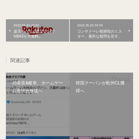
2022.05.24 00:00
2022.05.22 00:00
楽天モバイル新プランで
コンサドーレ取締役のミス
NBA3か月無料。
ター、素朴な疑問を呈す。
関連記事
J3奈良&岐阜、ホームゲー
韓国クーパンが欧州CL獲
ム全試合放送へ
得へ