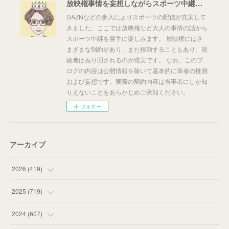
放映権事情を妄想しながらスポーツ中継を楽しむ
DAZNなどの参入によりスポーツの配信が充実して
きました。ここでは放映権など大人の事情の話から
スポーツ中継を勝手に楽しみます。 放映権にはさ
まざまな制約があり、また移動することもあり、視
聴者は振り回されるのが現実です。 なお、このブ
ログの内容は公開情報を除いて基本的に筆者の推測
および妄想です。実際の契約内容は当事者にしか知
りえないことをあらかじめご承知ください。
フォロー
アーカイブ
2026
(
419
)
(
14
)
2025
(
719
)
(
55
)
(
75
)
2024
(
607
)