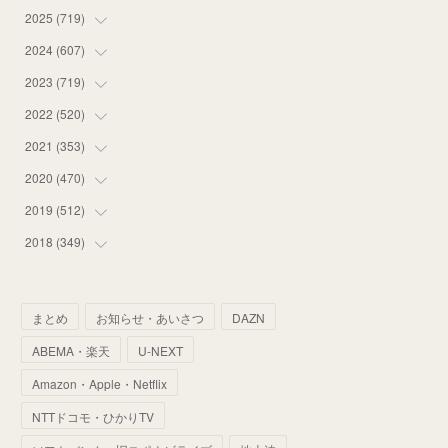
2025
(
719
(
12
)
)
(
55
)
2024
(
607
(
75
)
)
(
58
)
(
63
)
2023
(
719
(
51
)
)
(
58
)
(
57
)
(
48
)
2022
(
520
(
59
)
)
(
53
)
(
60
)
(
35
)
(
52
)
2021
(
353
(
65
)
)
(
59
)
(
62
)
(
51
)
(
55
)
(
44
)
2020
(
470
(
31
)
)
(
55
)
(
55
)
(
60
)
(
63
)
(
41
)
(
33
)
2019
(
512
(
34
)
)
(
67
)
(
61
)
(
59
)
(
53
)
(
43
)
(
34
)
(
32
)
2018
(
349
(
51
)
)
(
64
)
(
59
)
(
66
)
(
46
)
(
30
)
(
33
)
(
46
)
(
37
)
(
52
)
(
51
)
(
61
)
(
42
)
(
25
)
(
36
)
(
44
)
(
35
)
まとめ
お知らせ・あいさつ
DAZN
(
68
)
(
40
)
(
54
)
(
41
)
(
29
)
(
33
)
(
42
)
(
40
)
ABEMA・楽天
U-NEXT
(
60
)
(
50
)
(
56
)
(
33
)
(
25
)
(
53
)
(
50
)
(
39
)
Amazon・Apple・Netflix
(
42
)
(
58
)
(
56
)
(
38
)
(
32
)
(
41
)
(
34
)
(
42
)
NTTドコモ・ひかりTV
(
45
)
(
74
)
(
57
)
(
24
)
(
60
)
(
32
)
(
9
)