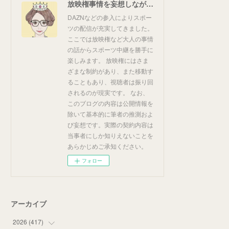
放映権事情を妄想しながらスポーツ中継を楽しむ
DAZNなどの参入によりスポー
ツの配信が充実してきました。
ここでは放映権など大人の事情
の話からスポーツ中継を勝手に
楽しみます。 放映権にはさま
ざまな制約があり、また移動す
ることもあり、視聴者は振り回
されるのが現実です。 なお、
このブログの内容は公開情報を
除いて基本的に筆者の推測およ
び妄想です。実際の契約内容は
当事者にしか知りえないことを
あらかじめご承知ください。
フォロー
アーカイブ
2026
(
417
)