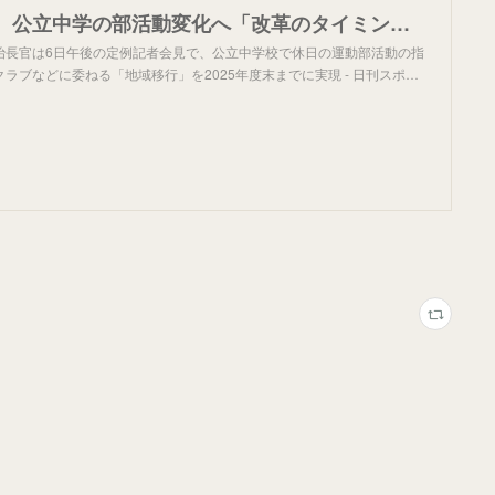
室伏広治長官、公立中学の部活動変化へ「改革のタイミング」 指導の地域移行に前向き姿勢 - スポーツ : 日刊スポーツ
治長官は6日午後の定例記者会見で、公立中学校で休日の運動部活動の指
ラブなどに委ねる「地域移行」を2025年度末までに実現 - 日刊スポ…