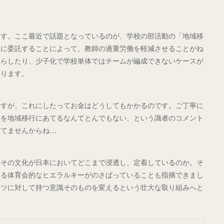
ます。ここ最近で話題となっているのが、学校の部活動の「地域移
アに委託することによって、教師の過重労働を軽減させることがね
減らしたり、少子化で学校単体ではチームが編成できないケースが
あります。
ですが、これにしたってお金はどうしてもかかるのです。ご丁寧に
益を地域移行にあてるなんてとんでもない、という識者のコメント
いてませんからね…
、その文化が日本においてどこまで浸透し、定着しているのか。そ
ゆる体育会的なヒエラルキーがのさばっていることも指摘できまし
ーツに対して持つ意識そのものを変えるという壮大な取り組みへと