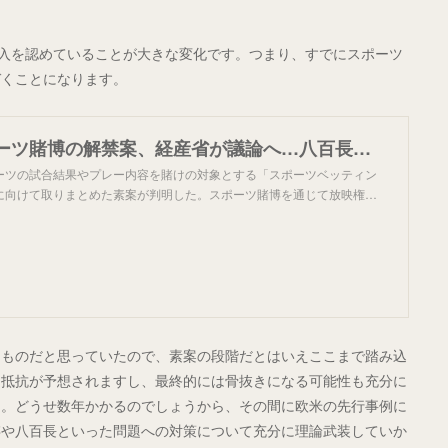
の参入を認めていることが大きな変化です。つまり、すでにスポーツ
づくことになります。
【独自】スポーツ賭博の解禁案、経産省が議論へ…八百長や依存症懸念で猛反発は必至
ーツの試合結果やプレー内容を賭けの対象とする「スポーツベッティン
に向けて取りまとめた素案が判明した。スポーツ賭博を通じて放映権…
るものだと思っていたので、素案の段階だとはいえここまで踏み込
な抵抗が予想されますし、最終的には骨抜きになる可能性も充分に
う。どうせ数年かかるのでしょうから、その間に欧米の先行事例に
存や八百長といった問題への対策について充分に理論武装していか