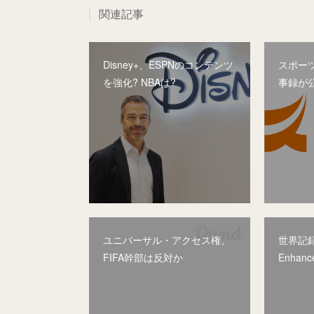
関連記事
Disney+、ESPNのコンテンツ
スポー
を強化? NBAは?
事録が
ユニバーサル・アクセス権、
世界記
FIFA幹部は反対か
Enhan