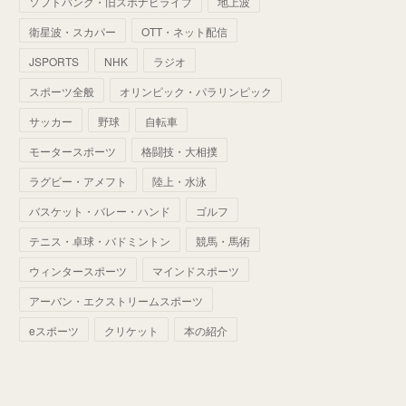
ソフトバンク・旧スポナビライブ
地上波
(
70
)
(
41
)
(
28
)
(
13
)
(
37
)
(
22
)
衛星波・スカパー
OTT・ネット配信
(
29
)
(
29
)
(
45
)
(
37
)
(
29
)
JSPORTS
NHK
ラジオ
(
33
)
(
49
)
(
59
)
(
32
)
スポーツ全般
オリンピック・パラリンピック
(
41
)
(
44
)
(
50
)
サッカー
野球
自転車
(
36
)
(
14
)
モータースポーツ
格闘技・大相撲
ラグビー・アメフト
陸上・水泳
バスケット・バレー・ハンド
ゴルフ
テニス・卓球・バドミントン
競馬・馬術
ウィンタースポーツ
マインドスポーツ
アーバン・エクストリームスポーツ
eスポーツ
クリケット
本の紹介