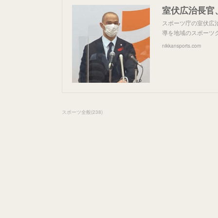
スポーツ庁の室伏広
導を地域のスポーツク
nikkansports.com
スポーツ全般
(
238
)