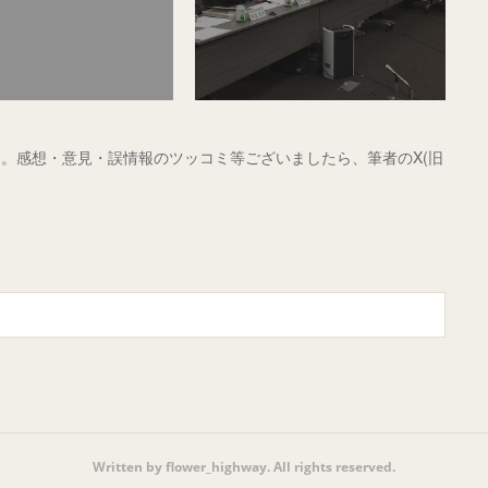
。感想・意見・誤情報のツッコミ等ございましたら、筆者のX(旧
Written by flower_highway. All rights reserved.