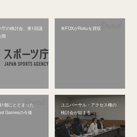
ツ庁の検討会、第1回議
米FOXがRokuを買収
公開
録1個にとどまった
ユニバーサル・アクセス権の
ced Gamesの今後
検討会が始まる