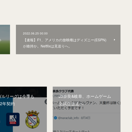
2022.06.25 00:00
ト
【速報】F1、アメリカの放映権はディズニー(ESPN)
が維持か。Netflixは見送りへ。
ガルリーグは今季も
J3奈良&岐阜、ホームゲーム
。2年契約
全試合放送へ