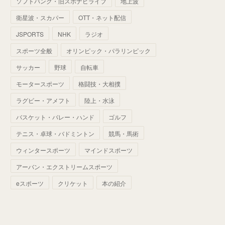
ソフトバンク・旧スポナビライブ
地上波
(
70
)
(
41
)
(
28
)
(
13
)
(
37
)
(
22
)
衛星波・スカパー
OTT・ネット配信
(
29
)
(
29
)
(
45
)
(
37
)
(
29
)
JSPORTS
NHK
ラジオ
(
33
)
(
49
)
(
59
)
(
32
)
スポーツ全般
オリンピック・パラリンピック
(
41
)
(
44
)
(
50
)
サッカー
野球
自転車
(
36
)
(
14
)
モータースポーツ
格闘技・大相撲
ラグビー・アメフト
陸上・水泳
バスケット・バレー・ハンド
ゴルフ
テニス・卓球・バドミントン
競馬・馬術
ウィンタースポーツ
マインドスポーツ
アーバン・エクストリームスポーツ
eスポーツ
クリケット
本の紹介