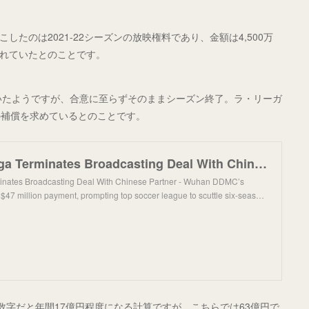
払いを起こしたのは2021-22シーズンの放映権料であり、金額は4,500万
定されていたとのことです。
いたようですが、合意に至らずそのままシーズン終了。ラ・リーガ
の補償を求めているとのことです。
Spain’s La Liga Terminates Broadcasting Deal With Chinese Partner - Caixin Global
minates Broadcasting Deal With Chinese Partner - Wuhan DDMC’s
$47 million payment, prompting top soccer league to scuttle six-seas…
う数字だと年間17億円程度になる計算ですが、こちらでは63億円で