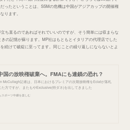
0だったということは、SSMの危機は中国がアジアカップの開催権
になります。
が立ち直るのであればそれでいいのですが、そう簡単には収まらな
したときの記憶が蘇ります。MP社はもともとイタリアの代理店でした
線を続けて破綻に至ってます。同じことの繰り返しにならないとよ
中国の放映権破棄へ。FMAにも連鎖の恐れ？
のKevin McCullagh記者は、日本におけるプレミアの次期放映権をEclatが落札
方ですが、またもやExclusive(特ダネ)を出してきました
らスポーツ中継を楽しむ