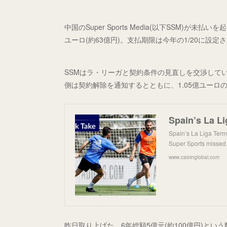
中国のSuper Sports Media(以下SSM)が未
ユーロ(約63億円)。支払期限は今年の1/20に設
SSMはラ・リーガと契約条件の見直しを交渉して
側は契約解除を通知するとともに、1.05億ユーロ
Spain’s La Liga Ter
Super Sports missed 
www.caixinglobal.com
昨日取り上げた、6年総額5億元(約100億円)とい