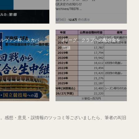
&ルヴァン杯、スカパ
Jリーグ、クラブへの配分金を
続
増額
。感想・意見・誤情報のツッコミ等ございましたら、筆者のX(旧