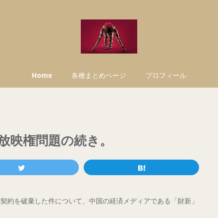
Home
各種まとめページ
プロフィール
放映権問題の続き。
権契約を破棄した件について、中国の経済メディアである「財新」