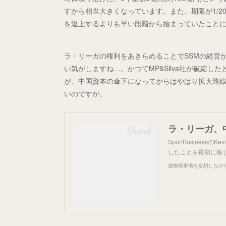
すから相当大きくなっています。また、期限が1/2
を返上するよりも早い段階から始まっていたこと
ラ・リーガの権利をあきらめることでSSMの経営
い気がしますね…。かつてMP&Silva社が破綻
が、中国資本の傘下になってからはやはり拡大路
いのですが。
ラ・リーガ、
SportBusiness
したことを最初に報じた
放映権事情を妄想しなが