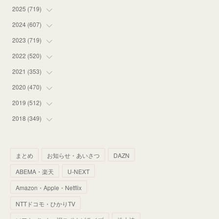
2025
(
719
(
18
)
)
(
55
)
2024
(
607
(
75
)
)
(
58
)
(
63
)
2023
(
719
(
51
)
)
(
58
)
(
57
)
(
48
)
2022
(
520
(
59
)
)
(
53
)
(
60
)
(
35
)
(
52
)
2021
(
353
(
65
)
)
(
59
)
(
62
)
(
51
)
(
55
)
(
44
)
2020
(
470
(
31
)
)
(
55
)
(
55
)
(
60
)
(
63
)
(
41
)
(
33
)
2019
(
512
(
34
)
)
(
67
)
(
61
)
(
59
)
(
53
)
(
43
)
(
34
)
(
32
)
2018
(
349
(
51
)
)
(
64
)
(
59
)
(
66
)
(
46
)
(
30
)
(
33
)
(
46
)
(
37
)
(
52
)
(
51
)
(
61
)
(
42
)
(
25
)
(
36
)
(
44
)
(
35
)
まとめ
お知らせ・あいさつ
DAZN
(
68
)
(
40
)
(
54
)
(
41
)
(
29
)
(
33
)
(
42
)
(
40
)
ABEMA・楽天
U-NEXT
(
60
)
(
50
)
(
56
)
(
33
)
(
25
)
(
53
)
(
50
)
(
39
)
Amazon・Apple・Netflix
(
42
)
(
58
)
(
56
)
(
38
)
(
32
)
(
41
)
(
34
)
(
42
)
NTTドコモ・ひかりTV
(
45
)
(
74
)
(
57
)
(
24
)
(
60
)
(
32
)
(
9
)