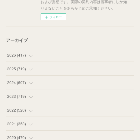
および妄想です。実際の契約内容は当事者にしか知
りえないことをあらかじめご承知ください。
フォロー
アーカイブ
2026
(
417
)
(
12
)
2025
(
719
)
(
55
)
(
75
)
2024
(
607
)
(
58
)
(
63
)
(
51
)
2023
(
719
)
(
58
)
(
57
)
(
48
)
(
59
)
2022
(
520
)
(
53
)
(
60
)
(
35
)
(
52
)
(
65
)
2021
(
353
)
(
59
)
(
62
)
(
51
)
(
55
)
(
44
)
(
31
)
2020
(
470
)