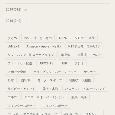
(
55
)
(
55
)
(
60
)
(
63
)
(
41
)
(
33
)
(
34
)
2019
(
512
)
(
67
)
(
61
)
(
59
)
(
53
)
(
43
)
(
34
)
(
32
)
(
51
)
2018
(
349
)
(
64
)
(
59
)
(
66
)
(
46
)
(
30
)
(
33
)
(
46
)
(
37
)
まとめ
お知らせ・あいさつ
DAZN
ABEMA・楽天
(
52
)
(
51
)
(
61
)
(
42
)
(
25
)
(
36
)
(
44
)
(
35
)
U-NEXT
Amazon・Apple・Netflix
NTTドコモ・ひかりTV
(
68
)
(
40
)
(
54
)
(
41
)
(
29
)
(
33
)
(
42
)
(
40
)
ソフトバンク・旧スポナビライブ
地上波
衛星波・スカパー
(
60
)
(
50
)
(
56
)
(
33
)
(
25
)
(
53
)
OTT・ネット配信
JSPORTS
NHK
ラジオ
(
50
)
(
39
)
(
42
)
スポーツ全般
(
58
)
オリンピック・パラリンピック
サッカー
(
56
)
(
38
)
(
32
)
(
41
)
(
34
)
(
42
)
野球
自転車
モータースポーツ
格闘技・大相撲
(
45
)
(
74
)
(
57
)
(
24
)
(
60
)
(
32
)
(
9
)
ラグビー・アメフト
陸上・水泳
バスケット・バレー・ハンド
(
70
)
(
41
)
(
28
)
(
13
)
(
37
)
(
22
)
ゴルフ
テニス・卓球・バドミントン
競馬・馬術
(
29
)
ウィンタースポーツ
(
29
)
マインドスポーツ
(
45
)
(
37
)
(
29
)
アーバン・エクストリームスポーツ
eスポーツ
クリケット