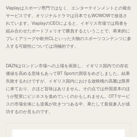
Viaplayはスポーツ専門ではなく、エンターテインメントとの複合
サービスです。オリジナルドラマは日本でもWOWOWで放送さ
れています。ViaplayのCEOによると、イギリス市場では両者を
組み合わせたポートフォリオで勝負するということで、将来的に
プレミアリーグや欧州CLといった大物のスポーツコンテンツに参
入する可能性については消極的です。
DAZNはロンドン市場への上場を画策し、イギリス国内での存在
価値を高める意味もあってBT Sportの買収をめざしました。結果
失敗するわけですが、イギリス国内における放映権の高騰は限界
に来ており、さほど旨味はありません。その点では外国資本のほ
うが堅実にビジネスを進めていくのかもしれません。OTTサービ
スの市場全体にも逆風が吹きつつある中、果たして新規参入が成
功するのか見ものです。