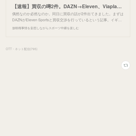
【速報】買収の噂2件。DAZN→Eleven、Viaplay→Premier Sports
偶然なのか必然なのか。同日に買収の話が2件出てきました。まずは
DAZNがEleven Sportsと買収交渉を行っているという記事。イギ…
放映権事情を妄想しながらスポーツ中継を楽しむ
OTT・ネット配信
(
795
)