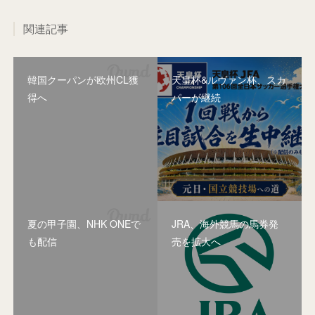
関連記事
韓国クーパンが欧州CL獲
天皇杯&ルヴァン杯、スカ
得へ
パーが継続
夏の甲子園、NHK ONEで
JRA、海外競馬の馬券発
も配信
売を拡大へ