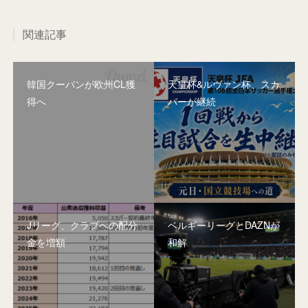
関連記事
韓国クーパンが欧州CL獲
天皇杯&ルヴァン杯、スカ
得へ
パーが継続
Jリーグ、クラブへの配分
ベルギーリーグとDAZNが
金を増額
和解