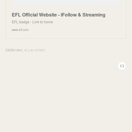
EFL Official Website - iFollow & Streaming
EFL badge - Link to home
www.efl.com
DAZN
(
1364
)
サッカー
(
1727
)