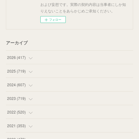
および妄想です。実際の契約内容は当事者にしか知
りえないことをあらかじめご承知ください。
フォロー
アーカイブ
2026
(
417
)
(
12
)
2025
(
719
)
(
55
)
(
75
)
2024
(
607
)
(
58
)
(
63
)
(
51
)
2023
(
719
)
(
58
)
(
57
)
(
48
)
(
59
)
2022
(
520
)
(
53
)
(
60
)
(
35
)
(
52
)
(
65
)
2021
(
353
)
(
59
)
(
62
)
(
51
)
(
55
)
(
44
)
(
31
)