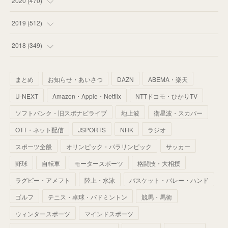
2020
(
470
)
(
55
)
(
55
)
(
60
)
(
63
)
(
41
)
(
33
)
(
34
)
2019
(
512
)
(
67
)
(
61
)
(
59
)
(
53
)
(
43
)
(
34
)
(
32
)
(
51
)
2018
(
349
)
(
64
)
(
59
)
(
66
)
(
46
)
(
30
)
(
33
)
(
46
)
(
37
)
まとめ
お知らせ・あいさつ
DAZN
ABEMA・楽天
(
52
)
(
51
)
(
61
)
(
42
)
(
25
)
(
36
)
(
44
)
(
35
)
U-NEXT
Amazon・Apple・Netflix
NTTドコモ・ひかりTV
(
68
)
(
40
)
(
54
)
(
41
)
(
29
)
(
33
)
(
42
)
(
40
)
ソフトバンク・旧スポナビライブ
地上波
衛星波・スカパー
(
60
)
(
50
)
(
56
)
(
33
)
(
25
)
(
53
)
OTT・ネット配信
JSPORTS
NHK
ラジオ
(
50
)
(
39
)
(
42
)
スポーツ全般
(
58
)
オリンピック・パラリンピック
サッカー
(
56
)
(
38
)
(
32
)
(
41
)
(
34
)
(
42
)
野球
自転車
モータースポーツ
格闘技・大相撲
(
45
)
(
74
)
(
57
)
(
24
)
(
60
)
(
32
)
(
9
)
ラグビー・アメフト
陸上・水泳
バスケット・バレー・ハンド
(
70
)
(
41
)
(
28
)
(
13
)
(
37
)
(
22
)
ゴルフ
テニス・卓球・バドミントン
競馬・馬術
(
29
)
ウィンタースポーツ
(
29
)
マインドスポーツ
(
45
)
(
37
)
(
29
)