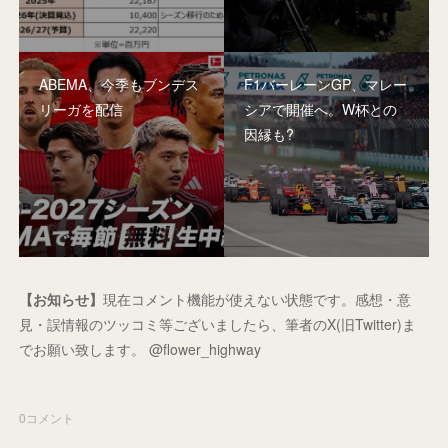
ABEMA、今季もブンデス
F1バーレーンGP、マレー
リーガを配信
シアで開催へ。W杯との
因縁も?
【お知らせ】
現在コメント機能が使えない状態です。感想・意
見・誤情報のツッコミ等ございましたら、筆者のX(旧Twitter)ま
でお願い致します。 @flower_highway
0
コメント