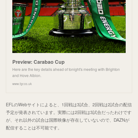
Preview: Carabao Cup
Here are the key details ahead of tonight's meeting with Brighton
and Hove Albion.
www.fgr.co.uk
EFLのWebサイトによると、1回戦は3試合、2回戦は2試合の配信
予定が発表されています。実際には2回戦は3試合だったわけです
が、それ以外の試合は国際映像が存在していないので、DAZNが
配信することは不可能です。