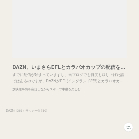
DAZN、いまさらEFLとカラバオカップの配信を発表。
すでに配信が始まっていますし、当ブログでも何度も取り上げた話
ではあるのですが、DAZNがEFL(イングランド2部)とカラバオカ…
放映権事情を妄想しながらスポーツ中継を楽しむ
DAZN
(
1366
)
サッカー
(
1730
)