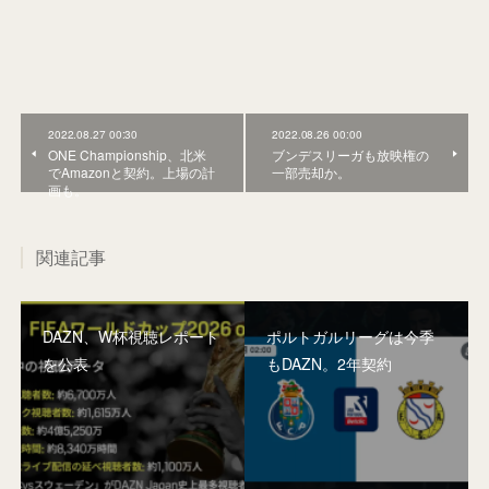
2022.08.27 00:30
2022.08.26 00:00
ONE Championship、北米
ブンデスリーガも放映権の
でAmazonと契約。上場の計
一部売却か。
画も。
関連記事
DAZN、W杯視聴レポート
ポルトガルリーグは今季
を公表
もDAZN。2年契約