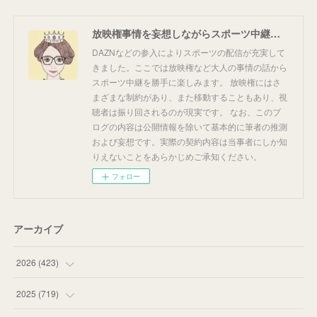
放映権事情を妄想しながらスポーツ中継を楽しむ
DAZNなどの参入によりスポーツの配信が充実して
きました。ここでは放映権など大人の事情の話から
スポーツ中継を勝手に楽しみます。 放映権にはさ
まざまな制約があり、また移動することもあり、視
聴者は振り回されるのが現実です。 なお、このブ
ログの内容は公開情報を除いて基本的に筆者の推測
および妄想です。実際の契約内容は当事者にしか知
りえないことをあらかじめご承知ください。
フォロー
アーカイブ
2026
(
423
)
(
18
)
2025
(
719
)