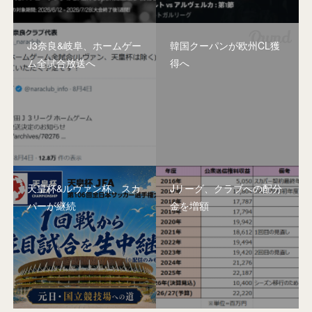
J3奈良&岐阜、ホームゲー
韓国クーパンが欧州CL獲
ム全試合放送へ
得へ
天皇杯&ルヴァン杯、スカ
Jリーグ、クラブへの配分
パーが継続
金を増額