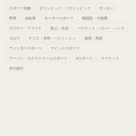
(
42
)
スポーツ全般
(
58
)
オリンピック・パラリンピック
サッカー
(
56
)
(
38
)
(
32
)
(
41
)
(
34
)
(
42
)
野球
自転車
モータースポーツ
格闘技・大相撲
(
45
)
(
74
)
(
57
)
(
24
)
(
60
)
(
32
)
(
9
)
ラグビー・アメフト
陸上・水泳
バスケット・バレー・ハンド
(
70
)
(
41
)
(
28
)
(
13
)
(
37
)
(
22
)
ゴルフ
テニス・卓球・バドミントン
競馬・馬術
(
29
)
ウィンタースポーツ
(
29
)
マインドスポーツ
(
45
)
(
37
)
(
29
)
アーバン・エクストリームスポーツ
eスポーツ
クリケット
(
33
)
(
49
)
(
59
)
(
32
)
本の紹介
(
41
)
(
44
)
(
50
)
(
36
)
(
14
)
Written by flower_highway. All rights reserved.