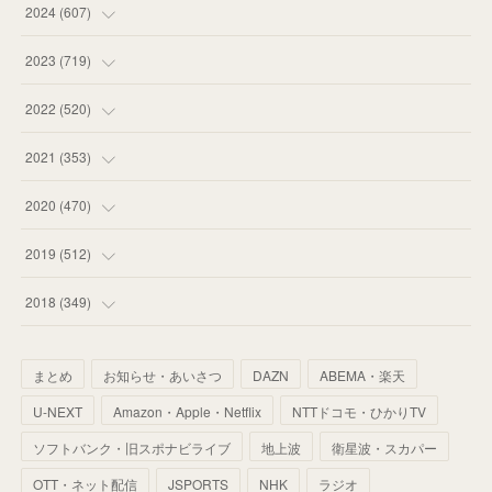
(
55
)
(
75
)
2024
(
607
)
(
58
)
(
63
)
(
51
)
2023
(
719
)
(
58
)
(
57
)
(
48
)
(
59
)
2022
(
520
)
(
53
)
(
60
)
(
35
)
(
52
)
(
65
)
2021
(
353
)
(
59
)
(
62
)
(
51
)
(
55
)
(
44
)
(
31
)
2020
(
470
)
(
55
)
(
55
)
(
60
)
(
63
)
(
41
)
(
33
)
(
34
)
2019
(
512
)
(
67
)
(
61
)
(
59
)
(
53
)
(
43
)
(
34
)
(
32
)
(
51
)
2018
(
349
)
(
64
)
(
59
)
(
66
)
(
46
)
(
30
)
(
33
)
(
46
)
(
37
)
まとめ
お知らせ・あいさつ
DAZN
ABEMA・楽天
(
52
)
(
51
)
(
61
)
(
42
)
(
25
)
(
36
)
(
44
)
(
35
)
U-NEXT
Amazon・Apple・Netflix
NTTドコモ・ひかりTV
(
68
)
(
40
)
(
54
)
(
41
)
(
29
)
(
33
)
(
42
)
(
40
)
ソフトバンク・旧スポナビライブ
地上波
衛星波・スカパー
(
60
)
(
50
)
(
56
)
(
33
)
(
25
)
(
53
)
OTT・ネット配信
JSPORTS
NHK
ラジオ
(
50
)
(
39
)