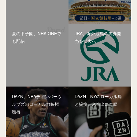
夏の甲子園、NHK ONEで
JRA、海外競馬の馬券発
も配信
売を拡大へ
DAZN、NBAティンバーウ
DAZN、NYのローカル局
ルブズのローカル放映権
と提携。米進出に本腰
獲得