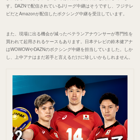
す。DAZNで配信されているJリーグ中継はそうですし、フジテレ
ビだとAmazonが配信したボクシング中継を受注しています。
また、現場に出る機会が減ったベテランアナウンサーが専門性を
買われて起用されるケースもあります。日本テレビの鈴木健アナ
はWOWOWやDAZNのボクシング中継を担当していました。しか
し、上中アナはまだ若手と言えるだけに珍しいかもしれません。