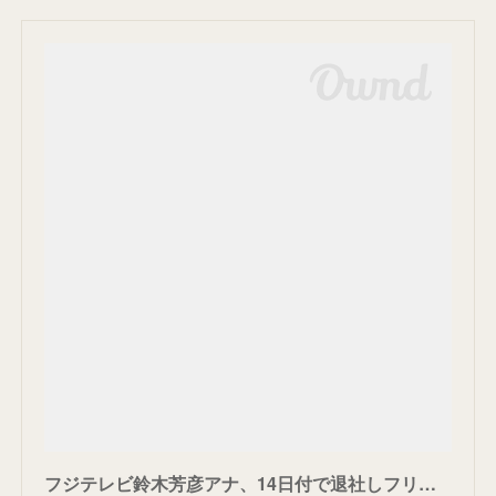
フジテレビ鈴木芳彦アナ、14日付で退社しフリーに 格闘実況愛を涙で語りRIZIN実況アナで再出発 - スポニチ Sponichi Annex 芸能