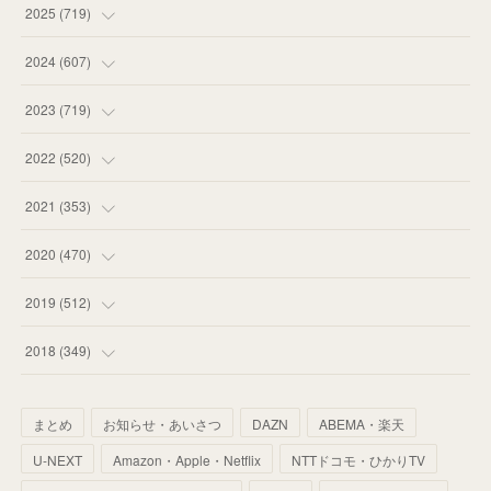
(
16
)
2025
(
719
)
(
55
)
(
75
)
2024
(
607
)
(
58
)
(
63
)
(
51
)
2023
(
719
)
(
58
)
(
57
)
(
48
)
(
59
)
2022
(
520
)
(
53
)
(
60
)
(
35
)
(
52
)
(
65
)
2021
(
353
)
(
59
)
(
62
)
(
51
)
(
55
)
(
44
)
(
31
)
2020
(
470
)
(
55
)
(
55
)
(
60
)
(
63
)
(
41
)
(
33
)
(
34
)
2019
(
512
)
(
67
)
(
61
)
(
59
)
(
53
)
(
43
)
(
34
)
(
32
)
(
51
)
2018
(
349
)
(
64
)
(
59
)
(
66
)
(
46
)
(
30
)
(
33
)
(
46
)
(
37
)
まとめ
お知らせ・あいさつ
DAZN
ABEMA・楽天
(
52
)
(
51
)
(
61
)
(
42
)
(
25
)
(
36
)
(
44
)
(
35
)
U-NEXT
Amazon・Apple・Netflix
NTTドコモ・ひかりTV
(
68
)
(
40
)
(
54
)
(
41
)
(
29
)
(
33
)
(
42
)
(
40
)