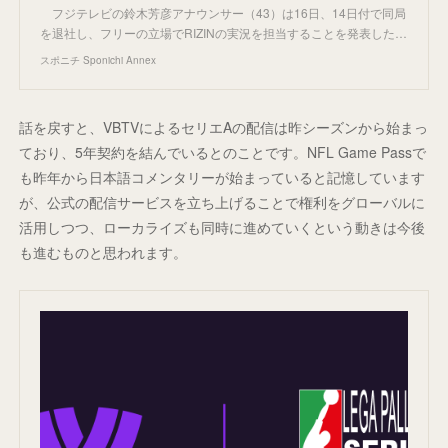
フジテレビの鈴木芳彦アナウンサー（43）は16日、14日付で同局
を退社し、フリーの立場でRIZINの実況を担当することを発表した…
スポニチ Sponichi Annex
話を戻すと、VBTVによるセリエAの配信は昨シーズンから始まっ
ており、5年契約を結んでいるとのことです。NFL Game Passで
も昨年から日本語コメンタリーが始まっていると記憶しています
が、公式の配信サービスを立ち上げることで権利をグローバルに
活用しつつ、ローカライズも同時に進めていくという動きは今後
も進むものと思われます。