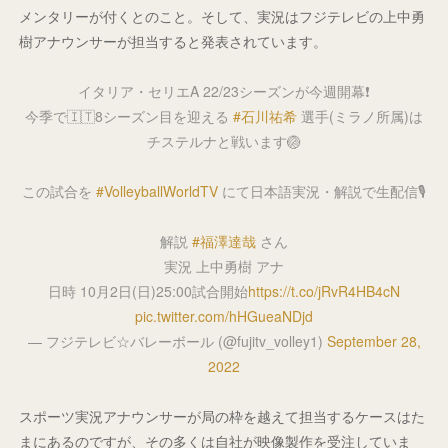
メンタリーが付くとのこと。そして、実況はフジテレビの上中勇
樹アナウンサーが担当すると発表されています。
イタリア・セリエA 22/23シーズンが今週開幕❗
今季で🇮🇹8シーズン目を迎える
#石川祐希
選手(ミラノ所属)は
チステルナと戦います🏐
この試合を
#VolleyballWorldTV
にて日本語実況・解説で生配信🎙️
解説
#福澤達哉
さん
実況 上中勇樹 アナ
日時 10月2日(日)25:00試合開始
https://t.co/jRvR4HB4cN
pic.twitter.com/hHGueaNDjd
— フジテレビ☆バレーボール (@fujitv_volley1)
September 28,
2022
スポーツ実況アナウンサーが局の枠を越えて担当するケースはた
まにあるのですが、その多くは自社が映像製作を受注していま