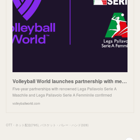
Volleyball World launches partnership with men’s and women’s Italian Professional Volleyball Leagues
Five-year partnerships with renowned Lega Pallavolo Serie A
Maschile and Lega Pallavolo Serie A Femminile confirmed
volleyballworld.com
OTT・ネット配信
(
795
)
バスケット・バレー・ハンド
(
328
)