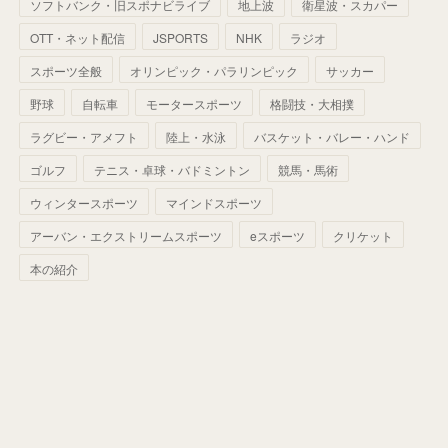
ソフトバンク・旧スポナビライブ
地上波
衛星波・スカパー
(
60
)
(
50
)
(
56
)
(
33
)
(
25
)
(
53
)
OTT・ネット配信
JSPORTS
NHK
ラジオ
(
50
)
(
39
)
(
42
)
スポーツ全般
(
58
)
オリンピック・パラリンピック
サッカー
(
56
)
(
38
)
(
32
)
(
41
)
(
34
)
(
42
)
野球
自転車
モータースポーツ
格闘技・大相撲
(
45
)
(
74
)
(
57
)
(
24
)
(
60
)
(
32
)
(
9
)
ラグビー・アメフト
陸上・水泳
バスケット・バレー・ハンド
(
70
)
(
41
)
(
28
)
(
13
)
(
37
)
(
22
)
ゴルフ
テニス・卓球・バドミントン
競馬・馬術
(
29
)
ウィンタースポーツ
(
29
)
マインドスポーツ
(
45
)
(
37
)
(
29
)
アーバン・エクストリームスポーツ
eスポーツ
クリケット
(
33
)
(
49
)
(
59
)
(
32
)
本の紹介
(
41
)
(
44
)
(
50
)
(
36
)
(
14
)