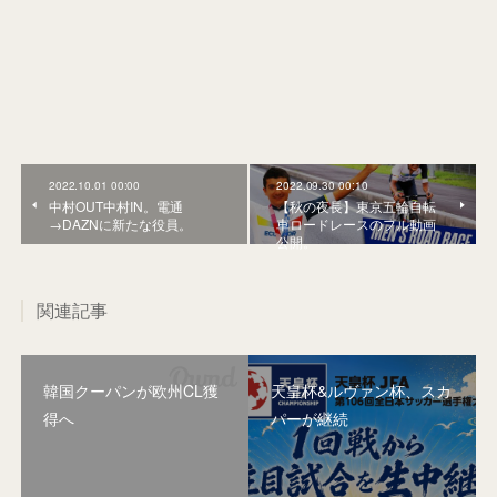
2022.10.01 00:00
2022.09.30 00:10
中村OUT中村IN。電通
【秋の夜長】東京五輪自転
→DAZNに新たな役員。
車ロードレースのフル動画
公開。
関連記事
韓国クーパンが欧州CL獲
天皇杯&ルヴァン杯、スカ
得へ
パーが継続