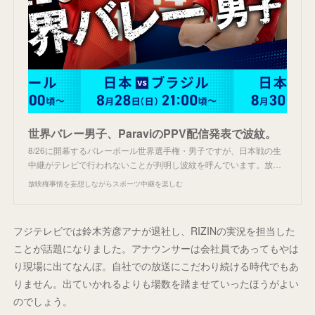
世界バレー男子、ParaviのPPV配信発表で波紋。
8/26に開幕するバレーボール世界選手権・男子ですが、日本戦の生
中継がテレビで行われないことが判明し波紋を呼んでいます。放…
放映権事情を妄想しながらスポーツ中継を楽しむ
フジテレビでは鈴木芳彦アナが退社し、RIZINの実況を担当した
ことが話題になりました。アナウンサーは会社員であってもやは
り現場に出てなんぼ。自社での放送にこだわり続ける時代でもあ
りません。出ていかれるよりも場数を踏ませていったほうがよい
のでしょう。