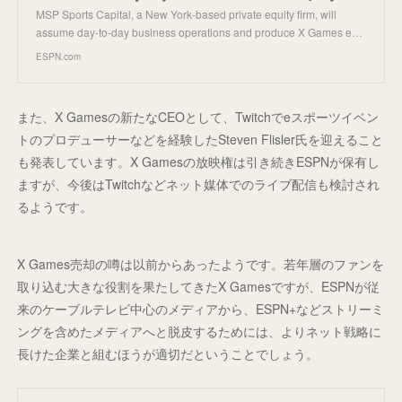
MSP Sports Capital, a New York-based private equity firm, will
assume day-to-day business operations and produce X Games e…
ESPN.com
また、X Gamesの新たなCEOとして、Twitchでeスポーツイベン
トのプロデューサーなどを経験したSteven Flisler氏を迎えること
も発表しています。X Gamesの放映権は引き続きESPNが保有し
ますが、今後はTwitchなどネット媒体でのライブ配信も検討され
るようです。
X Games売却の噂は以前からあったようです。若年層のファンを
取り込む大きな役割を果たしてきたX Gamesですが、ESPNが従
来のケーブルテレビ中心のメディアから、ESPN+などストリーミ
ングを含めたメディアへと脱皮するためには、よりネット戦略に
長けた企業と組むほうが適切だということでしょう。