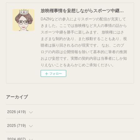
放映権事情を妄想しながらスポーツ中継を楽しむ
DAZNなどの参入によりスポーツの配信が充実して
きました。ここでは放映権など大人の事情の話から
スポーツ中継を勝手に楽しみます。 放映権にはさ
まざまな制約があり、また移動することもあり、視
聴者は振り回されるのが現実です。 なお、このブ
ログの内容は公開情報を除いて基本的に筆者の推測
および妄想です。実際の契約内容は当事者にしか知
りえないことをあらかじめご承知ください。
フォロー
アーカイブ
2026
(
419
)
(
14
)
2025
(
719
)
(
55
)
(
75
)
2024
(
607
)