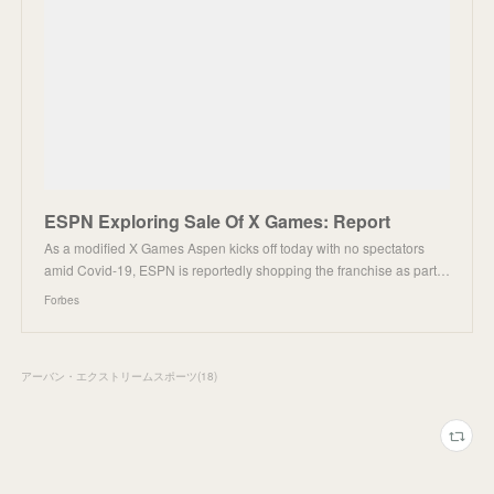
ESPN Exploring Sale Of X Games: Report
As a modified X Games Aspen kicks off today with no spectators
amid Covid-19, ESPN is reportedly shopping the franchise as part…
Forbes
アーバン・エクストリームスポーツ
(
18
)