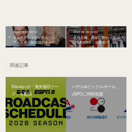
2022.11.04 00:10
2022.06.29 00:00
トム・ブレイディ氏ら、シ
近代五種、馬術に替わって
アトル系？新競技のオーナ
「SASUKE」を採用？
ーに。
関連記事
Disney+が「海外版Dリー
パデル&ピックルボール、
グ」を配信
JSPOに同時加盟