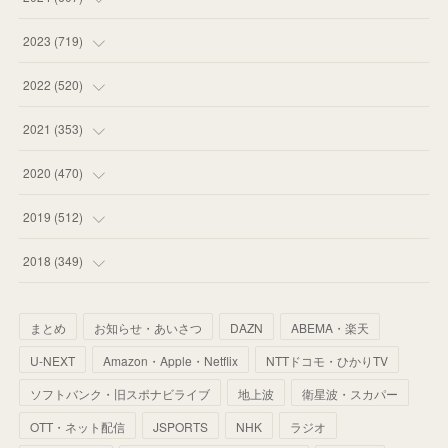
(
58
)
(
63
)
(
51
)
2023
(
719
)
(
58
)
(
57
)
(
48
)
(
59
)
2022
(
520
)
(
53
)
(
60
)
(
35
)
(
52
)
(
65
)
2021
(
353
)
(
59
)
(
62
)
(
51
)
(
55
)
(
44
)
(
31
)
2020
(
470
)
(
55
)
(
55
)
(
60
)
(
63
)
(
41
)
(
33
)
(
34
)
2019
(
512
)
(
67
)
(
61
)
(
59
)
(
53
)
(
43
)
(
34
)
(
32
)
(
51
)
2018
(
349
)
(
64
)
(
59
)
(
66
)
(
46
)
(
30
)
(
33
)
(
46
)
(
37
)
まとめ
お知らせ・あいさつ
DAZN
ABEMA・楽天
(
52
)
(
51
)
(
61
)
(
42
)
(
25
)
(
36
)
(
44
)
(
35
)
U-NEXT
Amazon・Apple・Netflix
NTTドコモ・ひかりTV
(
68
)
(
40
)
(
54
)
(
41
)
(
29
)
(
33
)
(
42
)
(
40
)
ソフトバンク・旧スポナビライブ
地上波
衛星波・スカパー
(
60
)
(
50
)
(
56
)
(
33
)
(
25
)
(
53
)
OTT・ネット配信
JSPORTS
NHK
ラジオ
(
50
)
(
39
)