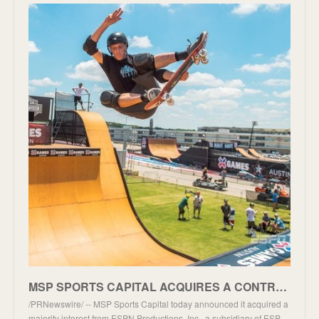
MSP SPORTS CAPITAL ACQUIRES A CONTROLLING INTEREST IN X GAMES - SIGNALING A NEW ERA FOR ACTION SPORT
/PRNewswire/ -- MSP Sports Capital today announced it acquired a
majority interest from ESPN Productions, Inc., a subsidiary of ESP…