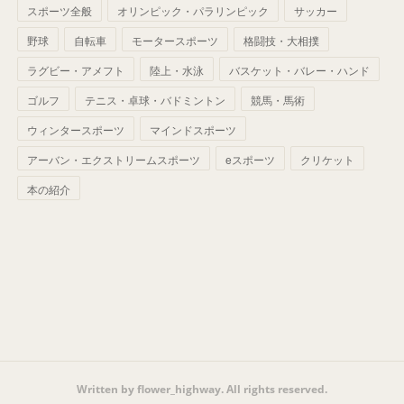
(
42
)
スポーツ全般
(
58
)
オリンピック・パラリンピック
サッカー
(
56
)
(
38
)
(
32
)
(
41
)
(
34
)
(
42
)
野球
自転車
モータースポーツ
格闘技・大相撲
(
45
)
(
74
)
(
57
)
(
24
)
(
60
)
(
32
)
(
9
)
ラグビー・アメフト
陸上・水泳
バスケット・バレー・ハンド
(
70
)
(
41
)
(
28
)
(
13
)
(
37
)
(
22
)
ゴルフ
テニス・卓球・バドミントン
競馬・馬術
(
29
)
ウィンタースポーツ
(
29
)
マインドスポーツ
(
45
)
(
37
)
(
29
)
アーバン・エクストリームスポーツ
eスポーツ
クリケット
(
33
)
(
49
)
(
59
)
(
32
)
本の紹介
(
41
)
(
44
)
(
50
)
(
36
)
(
14
)
Written by flower_highway. All rights reserved.