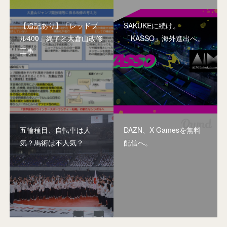
【追記あり】「レッドブ
SAKUKEに続け。
ル400」終了と大倉山改修
「KASSO」海外進出へ。
工事
五輪種目、自転車は人
DAZN、X Gamesを無料
気？馬術は不人気？
配信へ。