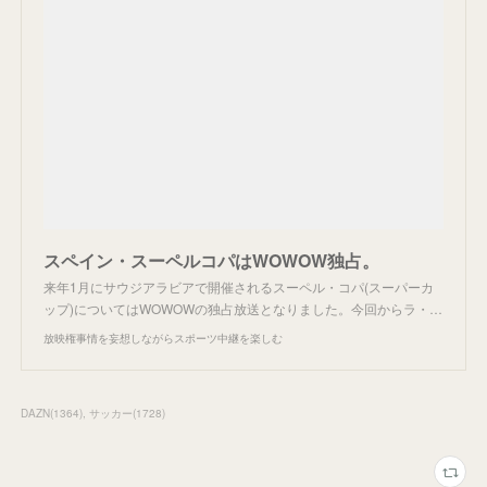
スペイン・スーペルコパはWOWOW独占。
来年1月にサウジアラビアで開催されるスーペル・コパ(スーパーカ
ップ)についてはWOWOWの独占放送となりました。今回からラ・…
放映権事情を妄想しながらスポーツ中継を楽しむ
DAZN
(
1364
)
サッカー
(
1728
)