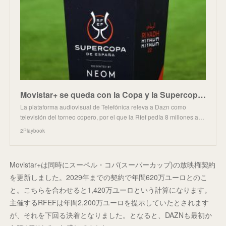
Movistar+ se queda con la Copa y la Supercopa de España por algo menos de 14 millones hasta 2025
La plataforma audiovisual de Telefónica releva a Dazn como
televisión del torneo copero, por el que la Rfef pedía 8 millones a…
2Playbook
Movistar+は同時にスーペル・コパ(スーパーカップ)の放映権契約
を更新しました。2029年までの契約で年間620万ユーロとのこ
と。こちらを合わせると1,420万ユーロという計算になります。
主催するRFEFは年間2,200万ユーロを提示していたとされます
が、それを下回る決着となりました。となると、DAZNも最初か