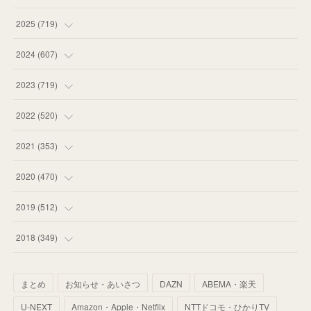
(
13
)
2025
(
719
)
(
55
)
(
75
)
2024
(
607
)
(
58
)
(
63
)
(
51
)
2023
(
719
)
(
58
)
(
57
)
(
48
)
(
59
)
2022
(
520
)
(
53
)
(
60
)
(
35
)
(
52
)
(
65
)
2021
(
353
)
(
59
)
(
62
)
(
51
)
(
55
)
(
44
)
(
31
)
2020
(
470
)
(
55
)
(
55
)
(
60
)
(
63
)
(
41
)
(
33
)
(
34
)
2019
(
512
)
(
67
)
(
61
)
(
59
)
(
53
)
(
43
)
(
34
)
(
32
)
(
51
)
2018
(
349
)
(
64
)
(
59
)
(
66
)
(
46
)
(
30
)
(
33
)
(
46
)
(
37
)
まとめ
お知らせ・あいさつ
DAZN
ABEMA・楽天
(
52
)
(
51
)
(
61
)
(
42
)
(
25
)
(
36
)
(
44
)
(
35
)
U-NEXT
Amazon・Apple・Netflix
NTTドコモ・ひかりTV