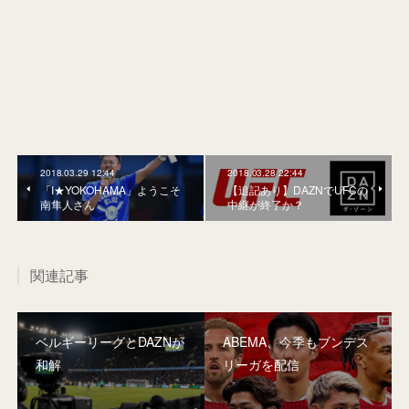
2018.03.29 12:44
2018.03.28 22:44
「I★YOKOHAMA」ようこそ
【追記あり】DAZNでUFCの
南隼人さん
中継が終了か？
関連記事
ベルギーリーグとDAZNが
ABEMA、今季もブンデス
和解
リーガを配信