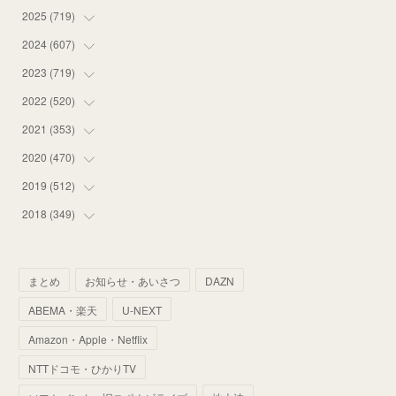
2025
(
719
(
12
)
)
(
55
)
2024
(
607
(
75
)
)
(
58
)
(
63
)
2023
(
719
(
51
)
)
(
58
)
(
57
)
(
48
)
2022
(
520
(
59
)
)
(
53
)
(
60
)
(
35
)
(
52
)
2021
(
353
(
65
)
)
(
59
)
(
62
)
(
51
)
(
55
)
(
44
)
2020
(
470
(
31
)
)
(
55
)
(
55
)
(
60
)
(
63
)
(
41
)
(
33
)
2019
(
512
(
34
)
)
(
67
)
(
61
)
(
59
)
(
53
)
(
43
)
(
34
)
(
32
)
2018
(
349
(
51
)
)
(
64
)
(
59
)
(
66
)
(
46
)
(
30
)
(
33
)
(
46
)
(
37
)
(
52
)
(
51
)
(
61
)
(
42
)
(
25
)
(
36
)
(
44
)
(
35
)
まとめ
お知らせ・あいさつ
DAZN
(
68
)
(
40
)
(
54
)
(
41
)
(
29
)
(
33
)
(
42
)
(
40
)
ABEMA・楽天
U-NEXT
(
60
)
(
50
)
(
56
)
(
33
)
(
25
)
(
53
)
(
50
)
(
39
)
Amazon・Apple・Netflix
(
42
)
(
58
)
(
56
)
(
38
)
(
32
)
(
41
)
(
34
)
(
42
)
NTTドコモ・ひかりTV
(
45
)
(
74
)
(
57
)
(
24
)
(
60
)
(
32
)
(
9
)