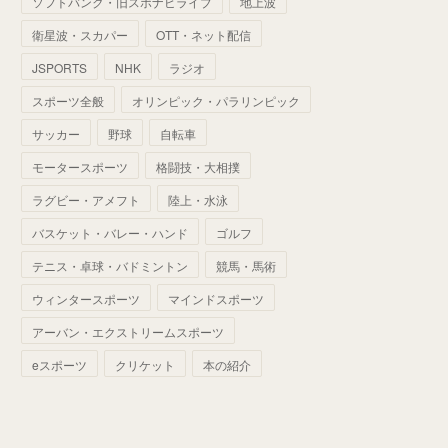
ソフトバンク・旧スポナビライブ
地上波
(
70
)
(
41
)
(
28
)
(
13
)
(
37
)
(
22
)
衛星波・スカパー
OTT・ネット配信
(
29
)
(
29
)
(
45
)
(
37
)
(
29
)
JSPORTS
NHK
ラジオ
(
33
)
(
49
)
(
59
)
(
32
)
スポーツ全般
オリンピック・パラリンピック
(
41
)
(
44
)
(
50
)
サッカー
野球
自転車
(
36
)
(
14
)
モータースポーツ
格闘技・大相撲
ラグビー・アメフト
陸上・水泳
バスケット・バレー・ハンド
ゴルフ
テニス・卓球・バドミントン
競馬・馬術
ウィンタースポーツ
マインドスポーツ
アーバン・エクストリームスポーツ
eスポーツ
クリケット
本の紹介