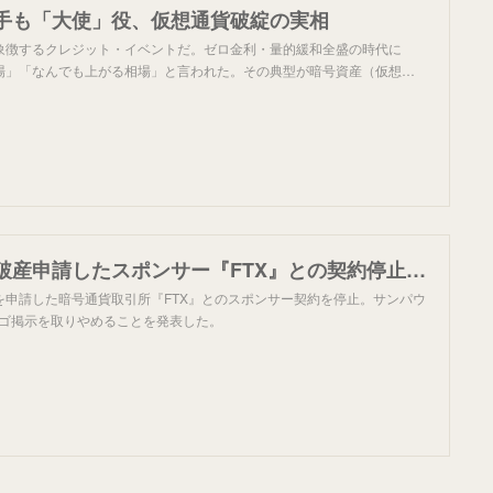
手も「大使」役、仮想通貨破綻の実相
象徴するクレジット・イベントだ。ゼロ金利・量的緩和全盛の時代に
場」「なんでも上がる相場」と言われた。その典型が暗号資産（仮想…
メルセデス、破産申請したスポンサー『FTX』との契約停止。方針転換しマシンからロゴを削除
を申請した暗号通貨取引所『FTX』とのスポンサー契約を停止。サンパウ
ロゴ掲示を取りやめることを発表した。