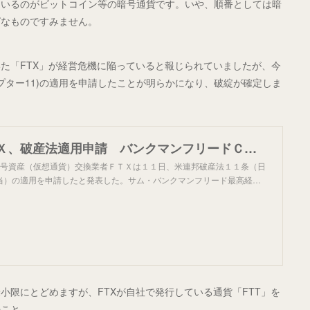
ているのがビットコイン等の暗号通貨です。いや、順番としては暗
グなものですみません。
た「FTX」が経営危機に陥っていると報じられていましたが、今
プター11)の適用を申請したことが明らかになり、破綻が確定しま
仮想通貨ＦＴＸ、破産法適用申請 バンクマンフリードＣＥＯ辞任
 - 暗号資産（仮想通貨）交換業者ＦＴＸは１１日、米連邦破産法１１条（日
当）の適用を申請したと発表した。サム・バンクマンフリード最高経…
小限にとどめますが、FTXが自社で発行している通貨「FTT」を
のこと。