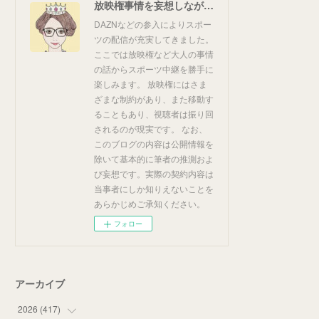
放映権事情を妄想しながらスポーツ中継を楽しむ
DAZNなどの参入によりスポー
ツの配信が充実してきました。
ここでは放映権など大人の事情
の話からスポーツ中継を勝手に
楽しみます。 放映権にはさま
ざまな制約があり、また移動す
ることもあり、視聴者は振り回
されるのが現実です。 なお、
このブログの内容は公開情報を
除いて基本的に筆者の推測およ
び妄想です。実際の契約内容は
当事者にしか知りえないことを
あらかじめご承知ください。
フォロー
アーカイブ
2026
(
417
)