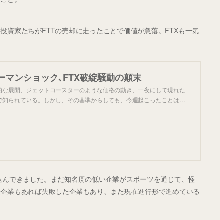
投資家たちがFTTの売却に走ったことで価値が急落。FTXも一気
ーマンショック､FTX破綻騒動の顛末
的な展開、ジェットコースターのような価格の動き、一夜にして現れた
で知られている。しかし、その基準からしても、今週起こったことは…
り込んできました。まだ知名度の低い企業がスポーツを通じて、怪
た企業もあれば失敗した企業もあり、また現在進行形で進めている