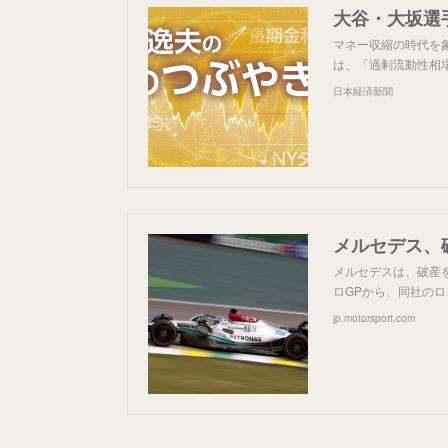
大谷・大坂選
マネー収縮の時代を
は、「過剰流動性相
日本経済新聞
メルセデスは、破産
ロGPから、同社の
jp.motorsport.com