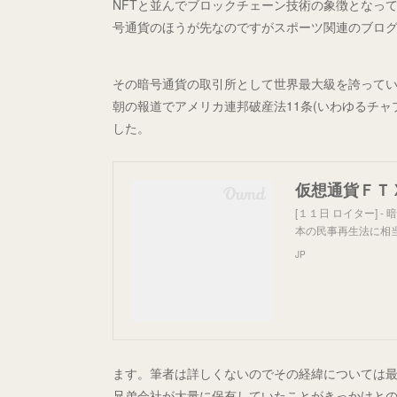
NFTと並んでブロックチェーン技術の象徴となっ
号通貨のほうが先なのですがスポーツ関連のブロ
その暗号通貨の取引所として世界最大級を誇ってい
朝の報道でアメリカ連邦破産法11条(いわゆるチャ
した。
[１１日 ロイター]
本の民事再生法に相
JP
ます。筆者は詳しくないのでその経緯については最
兄弟会社が大量に保有していたことがきっかけと