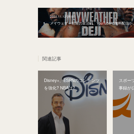
2022.11.12 09:00
メイウェザー前座の皇治戦、YouTubeで無料配信か
関連記事
Disney+、ESPNのコンテンツ
スポー
を強化? NBAは?
事録が