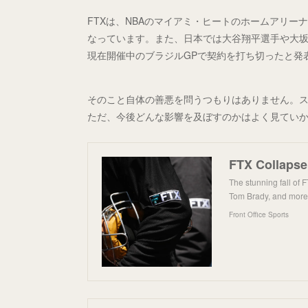
FTXは、NBAのマイアミ・ヒートのホームアリー
なっています。また、日本では大谷翔平選手や大坂
現在開催中のブラジルGPで契約を打ち切ったと発表
そのこと自体の善悪を問うつもりはありません。
ただ、今後どんな影響を及ぼすのかはよく見てい
FTX Collapse 
The stunning fall of 
Tom Brady, and more a
Front Office Sports