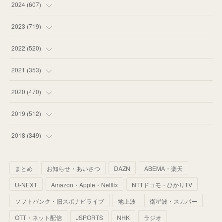
(
55
)
(
75
)
2024
(
607
)
(
58
)
(
63
)
(
51
)
2023
(
719
)
(
58
)
(
57
)
(
48
)
(
59
)
2022
(
520
)
(
53
)
(
60
)
(
35
)
(
52
)
(
65
)
2021
(
353
)
(
59
)
(
62
)
(
51
)
(
55
)
(
44
)
(
31
)
2020
(
470
)
(
55
)
(
55
)
(
60
)
(
63
)
(
41
)
(
33
)
(
34
)
2019
(
512
)
(
67
)
(
61
)
(
59
)
(
53
)
(
43
)
(
34
)
(
32
)
(
51
)
2018
(
349
)
(
64
)
(
59
)
(
66
)
(
46
)
(
30
)
(
33
)
(
46
)
(
37
)
まとめ
お知らせ・あいさつ
DAZN
ABEMA・楽天
(
52
)
(
51
)
(
61
)
(
42
)
(
25
)
(
36
)
(
44
)
(
35
)
U-NEXT
Amazon・Apple・Netflix
NTTドコモ・ひかりTV
(
68
)
(
40
)
(
54
)
(
41
)
(
29
)
(
33
)
(
42
)
(
40
)
ソフトバンク・旧スポナビライブ
地上波
衛星波・スカパー
(
60
)
(
50
)
(
56
)
(
33
)
(
25
)
(
53
)
OTT・ネット配信
JSPORTS
NHK
ラジオ
(
50
)
(
39
)