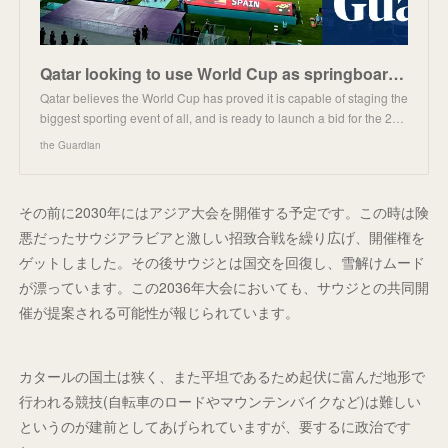
Qatar looking to use World Cup as springboard for 2036 Olympics bid
Qatar believes the World Cup has proved it is capable of staging the
biggest sporting event of all, and is ready to launch a bid for the 2…
the Guardian
その前に2030年にはアジア大会を開催する予定です。この時は険
悪だったサウジアラビアと激しい招致合戦を繰り広げ、開催権を
ゲットしました。その後サウジとは国交を回復し、雪解けムード
が漂っています。この2036年大会においても、サウジとの共同開
催が提案される可能性が報じられています。
カタールの国土は狭く、また平坦であるため起伏に富んだ地形で
行われる競技(自転車のロードやマウンテンバイクなど)は難しい
というのが建前としてあげられていますが、要するに政治です