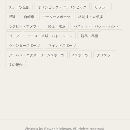
(
42
)
スポーツ全般
(
58
)
オリンピック・パラリンピック
サッカー
(
56
)
(
38
)
(
32
)
(
41
)
(
34
)
(
42
)
野球
自転車
モータースポーツ
格闘技・大相撲
(
45
)
(
74
)
(
57
)
(
24
)
(
60
)
(
32
)
(
9
)
ラグビー・アメフト
陸上・水泳
バスケット・バレー・ハンド
(
70
)
(
41
)
(
28
)
(
13
)
(
37
)
(
22
)
ゴルフ
テニス・卓球・バドミントン
競馬・馬術
(
29
)
ウィンタースポーツ
(
29
)
マインドスポーツ
(
45
)
(
37
)
(
29
)
アーバン・エクストリームスポーツ
eスポーツ
クリケット
(
33
)
(
49
)
(
59
)
(
32
)
本の紹介
(
41
)
(
44
)
(
50
)
(
36
)
(
14
)
Written by flower_highway. All rights reserved.