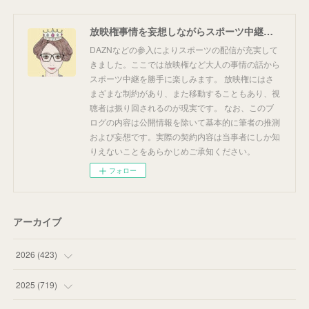
放映権事情を妄想しながらスポーツ中継を楽しむ
DAZNなどの参入によりスポーツの配信が充実して
きました。ここでは放映権など大人の事情の話から
スポーツ中継を勝手に楽しみます。 放映権にはさ
まざまな制約があり、また移動することもあり、視
聴者は振り回されるのが現実です。 なお、このブ
ログの内容は公開情報を除いて基本的に筆者の推測
および妄想です。実際の契約内容は当事者にしか知
りえないことをあらかじめご承知ください。
フォロー
アーカイブ
2026
(
423
)
(
18
)
2025
(
719
)