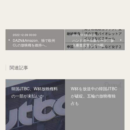
2022.12.09 00:00
2022.12.08 00:00
DAZN&Amazon、独で欧州
ハンドボール新リーグ、参
CLの放映権を維持へ。
入審査見直しとの報。
関連記事
韓国JTBC、W杯放映権料
W杯を放送中の韓国JTBC
の一部が未払いか
が破綻。五輪の放映権独
占も