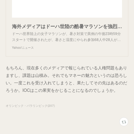
海外メディアはドーハ世陸の酷暑マラソンを強烈批判「修羅場と化す」「健康に懸念」（THE PAGE） - Yahoo!ニュース
ドーハ世界陸上の女子マラソンが、暑さ対策で異例の午後23時59分
スタートで開催されたが、暑さと湿度にやられ参加68人中28人が…
Yahoo!ニュース
もちろん、現在多くのメディアで報じられている人権問題もあり
ますし、課題は山積み。それでもマネーの魅力というのは恐ろし
い。一度これを受け入れてしまうと、果たしてその先はあるのだ
ろうか。IOCはこの果実をかじることになるのでしょうか。
オリンピック・パラリンピック
(
207
)