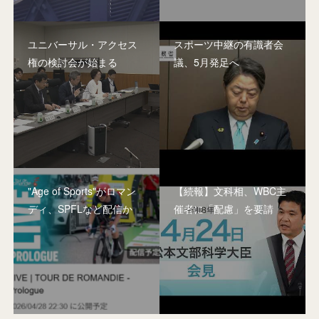
ユニバーサル・アクセス
スポーツ中継の有識者会
権の検討会が始まる
議、5月発足へ
"Age of Sports"がロマン
【続報】文科相、WBC主
ディ、SPFLなど配信か
催者に「配慮」を要請