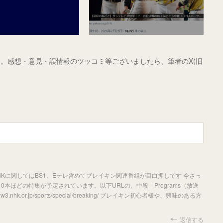
。感想・意見・誤情報のツッコミ等ございましたら、筆者のX(旧
Kに関してはBS1、Eテレ含めてブレイキン関連番組が目白押しです 今さっ
本ほどの特集が予定されています。以下URLの、中段「Programs（放送
hk.or.jp/sports/special/breaking/ ブレイキン初心者様や、興味のある方
返信する