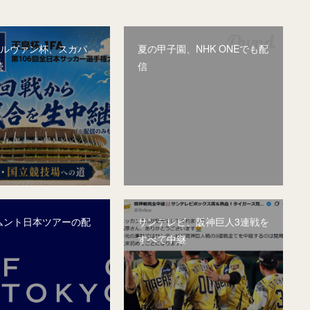
&ルヴァン杯、スカパ
夏の甲子園、NHK ONEでも配
続
信
ムント日本ツアーの配
サンテレビ、阪神巨人3連戦を
すべて中継