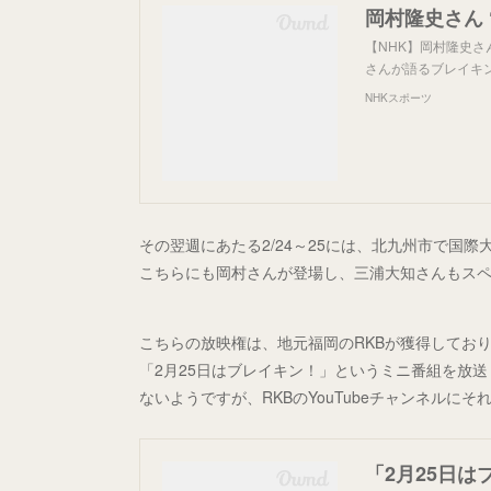
【NHK】岡村隆史さ
さんが語るブレイキ
NHKスポーツ
その翌週にあたる2/24～25には、北九州市で国際大会「WDSF
こちらにも岡村さんが登場し、三浦大知さんもス
こちらの放映権は、地元福岡のRKBが獲得しており
「2月25日はブレイキン！」というミニ番組を放送
ないようですが、RKBのYouTubeチャンネル