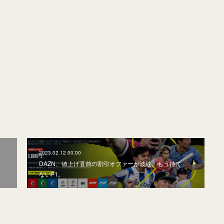
2023.02.12 00:00
DAZN、値上げ直前の割引オファーが波紋。もう待て
ないF1。