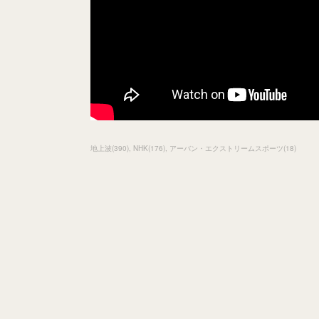
地上波
(
390
)
NHK
(
176
)
アーバン・エクストリームスポーツ
(
18
)