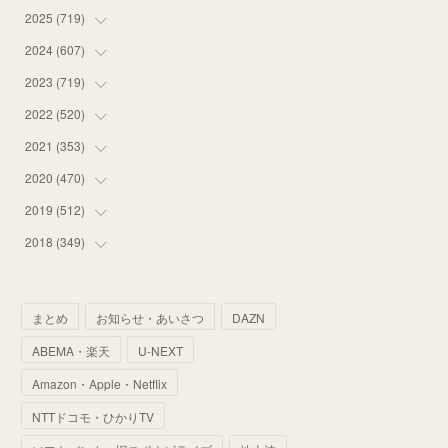
2025
(
719
(
18
)
)
(
55
)
2024
(
607
(
75
)
)
(
58
)
(
63
)
2023
(
719
(
51
)
)
(
58
)
(
57
)
(
48
)
2022
(
520
(
59
)
)
(
53
)
(
60
)
(
35
)
(
52
)
2021
(
353
(
65
)
)
(
59
)
(
62
)
(
51
)
(
55
)
(
44
)
2020
(
470
(
31
)
)
(
55
)
(
55
)
(
60
)
(
63
)
(
41
)
(
33
)
2019
(
512
(
34
)
)
(
67
)
(
61
)
(
59
)
(
53
)
(
43
)
(
34
)
(
32
)
2018
(
349
(
51
)
)
(
64
)
(
59
)
(
66
)
(
46
)
(
30
)
(
33
)
(
46
)
(
37
)
(
52
)
(
51
)
(
61
)
(
42
)
(
25
)
(
36
)
(
44
)
(
35
)
まとめ
お知らせ・あいさつ
DAZN
(
68
)
(
40
)
(
54
)
(
41
)
(
29
)
(
33
)
(
42
)
(
40
)
ABEMA・楽天
U-NEXT
(
60
)
(
50
)
(
56
)
(
33
)
(
25
)
(
53
)
(
50
)
(
39
)
Amazon・Apple・Netflix
(
42
)
(
58
)
(
56
)
(
38
)
(
32
)
(
41
)
(
34
)
(
42
)
NTTドコモ・ひかりTV
(
45
)
(
74
)
(
57
)
(
24
)
(
60
)
(
32
)
(
9
)