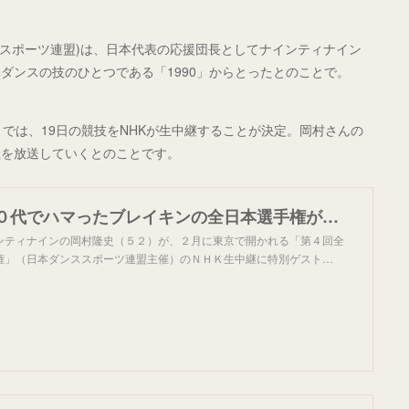
ススポーツ連盟)は、日本代表の応援団長としてナインティナイン
ダンスの技のひとつである「1990」からとったとのことで。
」では、19日の競技をNHKが生中継することが決定。岡村さんの
組を放送していくとのことです。
岡村隆史、１０代でハマったブレイキンの全日本選手権が２月開催 ＮＨＫ生中継にゲスト出演決定
ンティナインの岡村隆史（５２）が、２月に東京で開かれる「第４回全
権」（日本ダンススポーツ連盟主催）のＮＨＫ生中継に特別ゲスト…