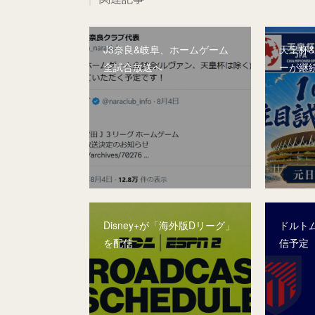
J3奈良&岐阜、ホームゲーム
天皇杯
全試合放送へ
ーが継
Disney+が「海外版Dリーグ」
ドルト
を配信
信予定