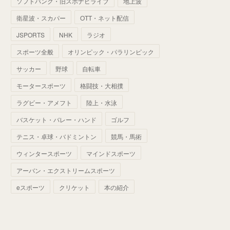
ソフトバンク・旧スポナビライブ
地上波
(
70
)
(
41
)
(
28
)
(
13
)
(
37
)
(
22
)
衛星波・スカパー
OTT・ネット配信
(
29
)
(
29
)
(
45
)
(
37
)
(
29
)
JSPORTS
NHK
ラジオ
(
33
)
(
49
)
(
59
)
(
32
)
スポーツ全般
オリンピック・パラリンピック
(
41
)
(
44
)
(
50
)
サッカー
野球
自転車
(
36
)
(
14
)
モータースポーツ
格闘技・大相撲
ラグビー・アメフト
陸上・水泳
バスケット・バレー・ハンド
ゴルフ
テニス・卓球・バドミントン
競馬・馬術
ウィンタースポーツ
マインドスポーツ
アーバン・エクストリームスポーツ
eスポーツ
クリケット
本の紹介