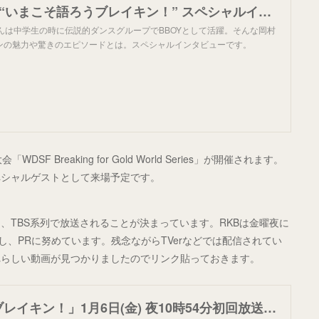
岡村隆史さん “いまこそ語ろうブレイキン！” スペシャルインタビュー｜NHKスポーツ
んは中学生の時に伝説的ダンスグループでBBOYとして活躍。そんな岡村
ンの魅力や驚きのエピソードとは。スペシャルインタビューです。
 Breaking for Gold World Series」が開催されます。
ペシャルゲストとして来場予定です。
、TBS系列で放送されることが決まっています。RKBは金曜夜に
し、PRに努めています。残念ながらTVerなどでは配信されてい
にそれらしい動画が見つかりましたのでリンク貼っておきます。
「2月25日はブレイキン！」1月6日(金) 夜10時54分初回放送決定！ | RKBオンライン