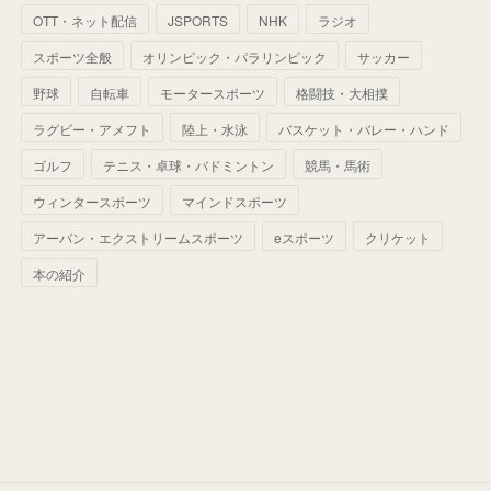
(
60
)
(
50
)
(
56
)
(
33
)
(
25
)
(
53
)
OTT・ネット配信
JSPORTS
NHK
ラジオ
(
50
)
(
39
)
(
42
)
スポーツ全般
(
58
)
オリンピック・パラリンピック
サッカー
(
56
)
(
38
)
(
32
)
(
41
)
(
34
)
(
42
)
野球
自転車
モータースポーツ
格闘技・大相撲
(
45
)
(
74
)
(
57
)
(
24
)
(
60
)
(
32
)
(
9
)
ラグビー・アメフト
陸上・水泳
バスケット・バレー・ハンド
(
70
)
(
41
)
(
28
)
(
13
)
(
37
)
(
22
)
ゴルフ
テニス・卓球・バドミントン
競馬・馬術
(
29
)
ウィンタースポーツ
(
29
)
マインドスポーツ
(
45
)
(
37
)
(
29
)
アーバン・エクストリームスポーツ
eスポーツ
クリケット
(
33
)
(
49
)
(
59
)
(
32
)
本の紹介
(
41
)
(
44
)
(
50
)
(
36
)
(
14
)