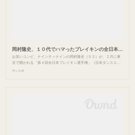
岡村隆史、１０代でハマったブレイキンの全日本選手権が２月開催 ＮＨＫ生中継にゲスト出演決定
お笑いコンビ、ナインティナインの岡村隆史（５２）が、２月に東
京で開かれる「第４回全日本ブレイキン選手権」（日本ダンスス…
サンスポ