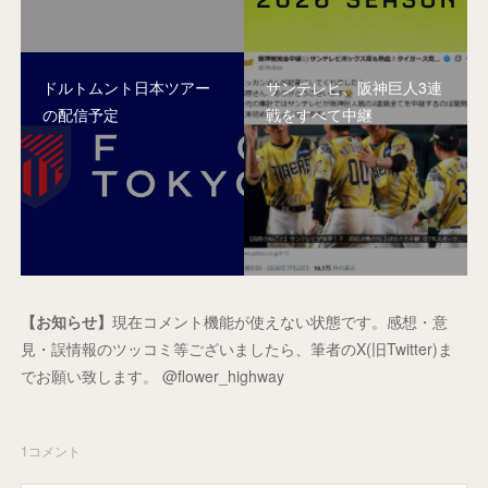
ドルトムント日本ツアー
サンテレビ、阪神巨人3連
の配信予定
戦をすべて中継
【お知らせ】
現在コメント機能が使えない状態です。感想・意
見・誤情報のツッコミ等ございましたら、筆者のX(旧Twitter)ま
でお願い致します。 @flower_highway
1
コメント