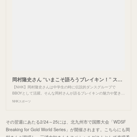
岡村隆史さん “いまこそ語ろうブレイキン！” スペシャルインタビュー｜NHKスポーツ
【NHK】岡村隆史さんは中学生の時に伝説的ダンスグループで
BBOYとして活躍。そんな岡村さんが語るブレイキンの魅力や驚き…
NHKスポーツ
その翌週にあたる2/24～25には、北九州市で国際大会「WDSF
Breaking for Gold World Series」が開催されます。こちらにも岡
村さんが登場し、三浦大知さんもスペシャルゲストとして来場予