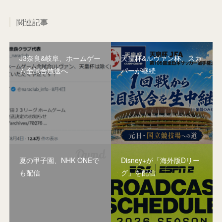
関連記事
J3奈良&岐阜、ホームゲー
天皇杯&ルヴァン杯、スカ
ム全試合放送へ
パーが継続
夏の甲子園、NHK ONEで
Disney+が「海外版Dリー
も配信
グ」を配信