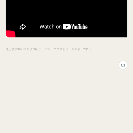
地上波
(
390
)
NHK
(
176
)
アーバン・エクストリームスポーツ
(
18
)