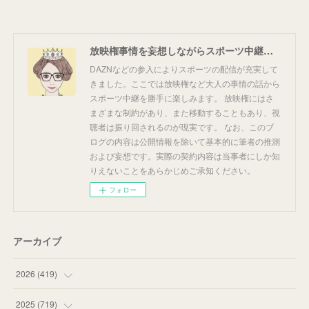
放映権事情を妄想しながらスポーツ中継を楽しむ
DAZNなどの参入によりスポーツの配信が充実して
きました。ここでは放映権など大人の事情の話から
スポーツ中継を勝手に楽しみます。 放映権にはさ
まざまな制約があり、また移動することもあり、視
聴者は振り回されるのが現実です。 なお、このブ
ログの内容は公開情報を除いて基本的に筆者の推測
および妄想です。実際の契約内容は当事者にしか知
りえないことをあらかじめご承知ください。
フォロー
アーカイブ
2026
(
419
)
(
14
)
2025
(
719
)