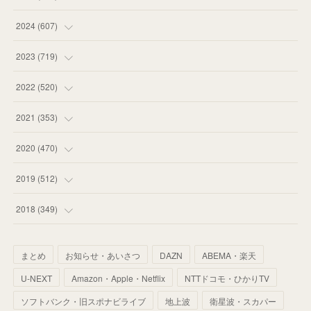
(
55
)
(
75
)
2024
(
607
)
(
58
)
(
63
)
(
51
)
2023
(
719
)
(
58
)
(
57
)
(
48
)
(
59
)
2022
(
520
)
(
53
)
(
60
)
(
35
)
(
52
)
(
65
)
2021
(
353
)
(
59
)
(
62
)
(
51
)
(
55
)
(
44
)
(
31
)
2020
(
470
)
(
55
)
(
55
)
(
60
)
(
63
)
(
41
)
(
33
)
(
34
)
2019
(
512
)
(
67
)
(
61
)
(
59
)
(
53
)
(
43
)
(
34
)
(
32
)
(
51
)
2018
(
349
)
(
64
)
(
59
)
(
66
)
(
46
)
(
30
)
(
33
)
(
46
)
(
37
)
まとめ
お知らせ・あいさつ
DAZN
ABEMA・楽天
(
52
)
(
51
)
(
61
)
(
42
)
(
25
)
(
36
)
(
44
)
(
35
)
U-NEXT
Amazon・Apple・Netflix
NTTドコモ・ひかりTV
(
68
)
(
40
)
(
54
)
(
41
)
(
29
)
(
33
)
(
42
)
(
40
)
ソフトバンク・旧スポナビライブ
地上波
衛星波・スカパー