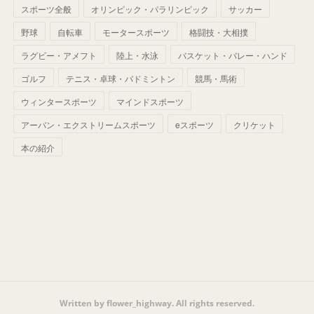
(
42
)
スポーツ全般
(
58
)
オリンピック・パラリンピック
サッカー
(
56
)
(
38
)
(
32
)
(
41
)
(
34
)
(
42
)
野球
自転車
モータースポーツ
格闘技・大相撲
(
45
)
(
74
)
(
57
)
(
24
)
(
60
)
(
32
)
(
9
)
ラグビー・アメフト
陸上・水泳
バスケット・バレー・ハンド
(
70
)
(
41
)
(
28
)
(
13
)
(
37
)
(
22
)
ゴルフ
テニス・卓球・バドミントン
競馬・馬術
(
29
)
ウィンタースポーツ
(
29
)
マインドスポーツ
(
45
)
(
37
)
(
29
)
アーバン・エクストリームスポーツ
eスポーツ
クリケット
(
33
)
(
49
)
(
59
)
(
32
)
本の紹介
(
41
)
(
44
)
(
50
)
(
36
)
(
14
)
Written by flower_highway. All rights reserved.