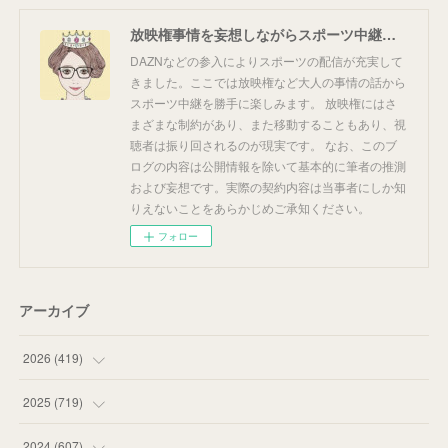
放映権事情を妄想しながらスポーツ中継を楽しむ
DAZNなどの参入によりスポーツの配信が充実して
きました。ここでは放映権など大人の事情の話から
スポーツ中継を勝手に楽しみます。 放映権にはさ
まざまな制約があり、また移動することもあり、視
聴者は振り回されるのが現実です。 なお、このブ
ログの内容は公開情報を除いて基本的に筆者の推測
および妄想です。実際の契約内容は当事者にしか知
りえないことをあらかじめご承知ください。
フォロー
アーカイブ
2026
(
419
)
(
14
)
2025
(
719
)
(
55
)
(
75
)
2024
(
607
)