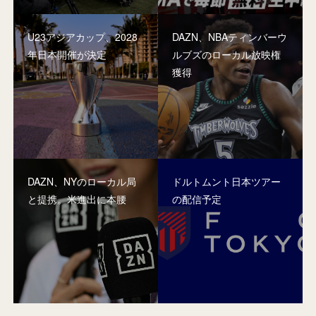
U23アジアカップ、2028
DAZN、NBAティンバーウ
年日本開催が決定
ルブズのローカル放映権
獲得
DAZN、NYのローカル局
ドルトムント日本ツアー
と提携。米進出に本腰
の配信予定