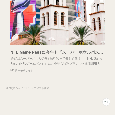
NFL Game Passに今年も『スーパーボウルパス』登場！ 140円で31日間利用可能
第57回スーパーボウルの熱戦が140円で楽しめる！ 『NFL Game
Pass（NFLゲームパス）』に、今年も特別プランである“SUPER …
NFL日本公式サイト
DAZN
(
1364
)
ラグビー・アメフト
(
293
)