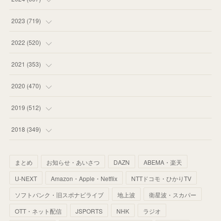
(
58
)
(
63
)
(
51
)
2023
(
719
)
(
58
)
(
57
)
(
48
)
(
59
)
2022
(
520
)
(
53
)
(
60
)
(
35
)
(
52
)
(
65
)
2021
(
353
)
(
59
)
(
62
)
(
51
)
(
55
)
(
44
)
(
31
)
2020
(
470
)
(
55
)
(
55
)
(
60
)
(
63
)
(
41
)
(
33
)
(
34
)
2019
(
512
)
(
67
)
(
61
)
(
59
)
(
53
)
(
43
)
(
34
)
(
32
)
(
51
)
2018
(
349
)
(
64
)
(
59
)
(
66
)
(
46
)
(
30
)
(
33
)
(
46
)
(
37
)
まとめ
お知らせ・あいさつ
DAZN
ABEMA・楽天
(
52
)
(
51
)
(
61
)
(
42
)
(
25
)
(
36
)
(
44
)
(
35
)
U-NEXT
Amazon・Apple・Netflix
NTTドコモ・ひかりTV
(
68
)
(
40
)
(
54
)
(
41
)
(
29
)
(
33
)
(
42
)
(
40
)
ソフトバンク・旧スポナビライブ
地上波
衛星波・スカパー
(
60
)
(
50
)
(
56
)
(
33
)
(
25
)
(
53
)
OTT・ネット配信
JSPORTS
NHK
ラジオ
(
50
)
(
39
)