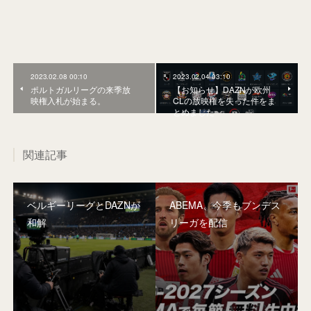
2023.02.08 00:10
2023.02.04 03:10
ポルトガルリーグの来季放
【お知らせ】DAZNが欧州
映権入札が始まる。
CLの放映権を失った件をま
とめました
関連記事
ベルギーリーグとDAZNが
ABEMA、今季もブンデス
和解
リーガを配信