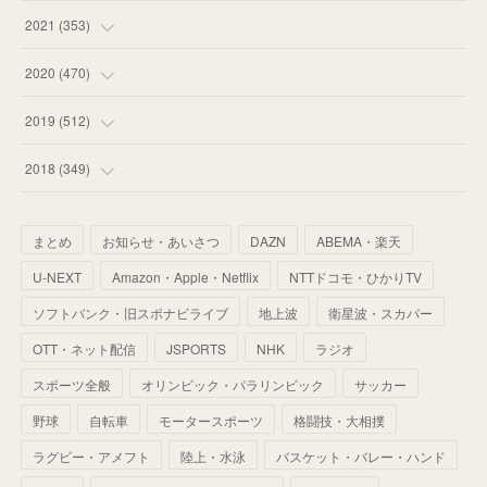
(
53
)
(
60
)
(
35
)
(
52
)
(
65
)
2021
(
353
)
(
59
)
(
62
)
(
51
)
(
55
)
(
44
)
(
31
)
2020
(
470
)
(
55
)
(
55
)
(
60
)
(
63
)
(
41
)
(
33
)
(
34
)
2019
(
512
)
(
67
)
(
61
)
(
59
)
(
53
)
(
43
)
(
34
)
(
32
)
(
51
)
2018
(
349
)
(
64
)
(
59
)
(
66
)
(
46
)
(
30
)
(
33
)
(
46
)
(
37
)
まとめ
お知らせ・あいさつ
DAZN
ABEMA・楽天
(
52
)
(
51
)
(
61
)
(
42
)
(
25
)
(
36
)
(
44
)
(
35
)
U-NEXT
Amazon・Apple・Netflix
NTTドコモ・ひかりTV
(
68
)
(
40
)
(
54
)
(
41
)
(
29
)
(
33
)
(
42
)
(
40
)
ソフトバンク・旧スポナビライブ
地上波
衛星波・スカパー
(
60
)
(
50
)
(
56
)
(
33
)
(
25
)
(
53
)
OTT・ネット配信
JSPORTS
NHK
ラジオ
(
50
)
(
39
)
(
42
)
スポーツ全般
(
58
)
オリンピック・パラリンピック
サッカー
(
56
)
(
38
)
(
32
)
(
41
)
(
34
)
(
42
)
野球
自転車
モータースポーツ
格闘技・大相撲
(
45
)
(
74
)
(
57
)
(
24
)
(
60
)
(
32
)
(
9
)
ラグビー・アメフト
陸上・水泳
バスケット・バレー・ハンド
(
70
)
(
41
)
(
28
)
(
13
)
(
37
)