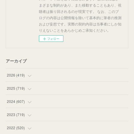
まざまな制約があり、また移動することもあり、視
聴者は振り回されるのが現実です。 なお、このブ
ログの内容は公開情報を除いて基本的に筆者の推測
および妄想です。実際の契約内容は当事者にしか知
りえないことをあらかじめご承知ください。
フォロー
アーカイブ
2026
(
419
)
(
14
)
2025
(
719
)
(
55
)
(
75
)
2024
(
607
)
(
58
)
(
63
)
(
51
)
2023
(
719
)
(
58
)
(
57
)
(
48
)
(
59
)
2022
(
520
)