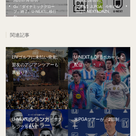
2023.03.06 00:00
2023.02.28 00:00
G+「ダイナミックグロー
【速報】JLPGA、今年の配
ブ」終了。U-NEXTに移行
信はU-NEXT&DAZN。
か。
関連記事
LIVゴルフに未払い発覚。
U-NEXTもDFBポカールを
盟友のアジアンツアーも
配信
裏切り?
U-NEXTがズッファ・ボク
米PGAツアーが「2部制」
シングを配信
に