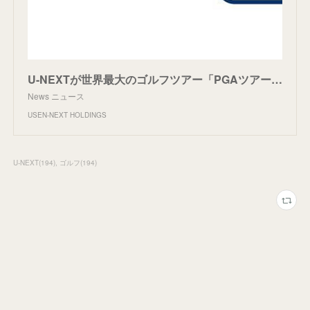
U-NEXTが世界最大のゴルフツアー「PGAツアー」の国内配信パートナーに決定！松山英樹出場の「セントリートーナメントofチャンピオンズ」を皮切りに、マルチチャンネルで独占生配信｜ニュースリリース｜U
News ニュース
USEN-NEXT HOLDINGS
U-NEXT
(
194
)
ゴルフ
(
194
)