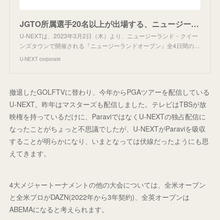
JGTO所属選手20名以上が出場する、ニュージーランド最高峰ゴルフトーナメントツアー『ニュージーランドオープン』をU-NEXTで見放題ライブ配信決定！ | U-NEXT コーポレート
U-NEXTは、2023年3月2日（木）より、ニュージーランド・クイー
ンズタウンで開催される『ニュージーランドオープン』全4日間の…
U-NEXT corporate
撤退したGOLFTVに替わり、今年からPGAツアーを配信している
U-NEXT。昨年はマスターズも配信しました。テレビはTBSが放
映権を持っているだけに、ParaviではなくU-NEXTの独占配信に
なったことがちょっと不思議でしたが、U-NEXTがParaviを吸収
することが明らかになり、いまとなっては伏線だったようにも思
えてきます。
4大メジャートーナメントの他の大会については、全米オーブン
と全米プロがDAZN(2022年から3年契約)、全英オープンは
ABEMAになると考えられます。