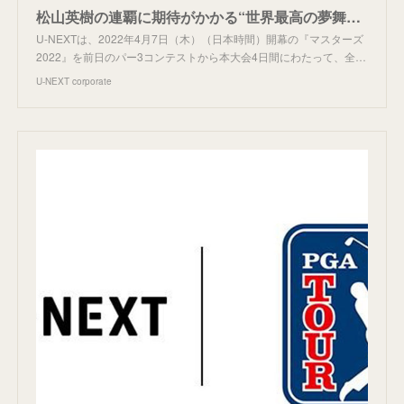
松山英樹の連覇に期待がかかる“世界最高の夢舞台”マスターズを、U-NEXTがマルチチャンネルで独占生配信決定！ | U-NEXT コーポレート
U-NEXTは、2022年4月7日（木）（日本時間）開幕の『マスターズ
2022』を前日のパー3コンテストから本大会4日間にわたって、全…
U-NEXT corporate