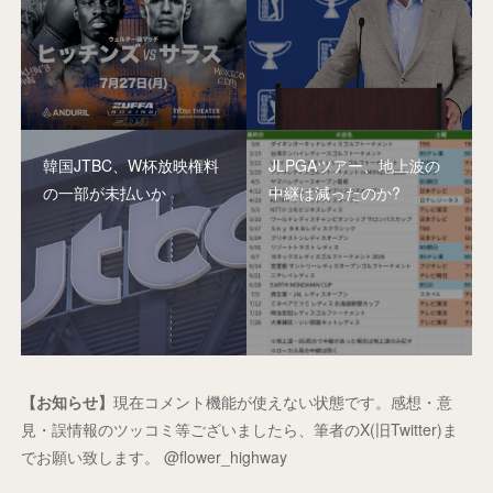
韓国JTBC、W杯放映権料
JLPGAツアー、地上波の
の一部が未払いか
中継は減ったのか?
【お知らせ】
現在コメント機能が使えない状態です。感想・意
見・誤情報のツッコミ等ございましたら、筆者のX(旧Twitter)ま
でお願い致します。 @flower_highway