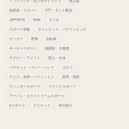
ソフトバンク・旧スポナビライブ
地上波
(
70
)
(
41
)
(
28
)
(
13
)
(
37
)
(
22
)
衛星波・スカパー
OTT・ネット配信
(
29
)
(
29
)
(
45
)
(
37
)
(
29
)
JSPORTS
NHK
ラジオ
(
33
)
(
49
)
(
59
)
(
32
)
スポーツ全般
オリンピック・パラリンピック
(
41
)
(
44
)
(
50
)
サッカー
野球
自転車
(
36
)
(
14
)
モータースポーツ
格闘技・大相撲
ラグビー・アメフト
陸上・水泳
バスケット・バレー・ハンド
ゴルフ
テニス・卓球・バドミントン
競馬・馬術
ウィンタースポーツ
マインドスポーツ
アーバン・エクストリームスポーツ
eスポーツ
クリケット
本の紹介