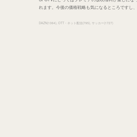
れます。今後の価格戦略も気になるところですし
DAZN
(
1364
)
OTT・ネット配信
(
795
)
サッカー
(
1727
)