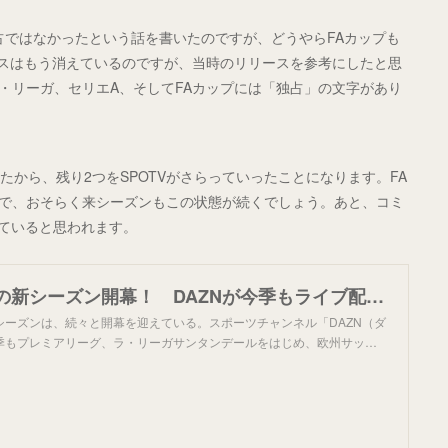
占ではなかったという話を書いたのですが、どうやらFAカップも
ースはもう消えているのですが、当時のリリースを参考にしたと思
てラ・リーガ、セリエA、そしてFAカップには「独占」の文字があり
たから、残り2つをSPOTVがさらっていったことになります。FA
なので、おそらく来シーズンもこの状態が続くでしょう。あと、コミ
っていると思われます。
欧州サッカーの新シーズン開幕！ DAZNが今季もライブ配信、オリジナルコンテンツも充実
シーズンは、続々と開幕を迎えている。スポーツチャンネル「DAZN（ダ
季もプレミアリーグ、ラ・リーガサンタンデールをはじめ、欧州サッ…