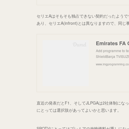
セリエAはそもそも独占できない契約だったようです
あり、セリエA(infront)とは異なりますので、
Emirates FA
Add programme to fa
ShieldBarça TVISU
www.imgprogramming.c
直近の発表だとF1、そしてJLPGAは2社体制に
にとっては選択肢があってよいかと思います。
SPOTVにとってはプレミアの放映権料が重しに