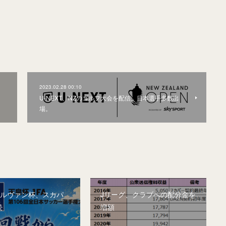
2023.02.28 00:10
U-NEXT、NZのゴルフ大会を配信。日本選手多数出
場。
&ルヴァン杯、スカパ
Jリーグ、クラブへの配分金を
続
増額