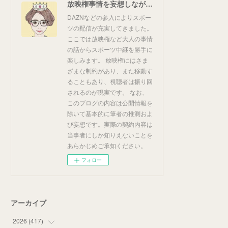
放映権事情を妄想しながらスポーツ中継を楽しむ
DAZNなどの参入によりスポー
ツの配信が充実してきました。
ここでは放映権など大人の事情
の話からスポーツ中継を勝手に
楽しみます。 放映権にはさま
ざまな制約があり、また移動す
ることもあり、視聴者は振り回
されるのが現実です。 なお、
このブログの内容は公開情報を
除いて基本的に筆者の推測およ
び妄想です。実際の契約内容は
当事者にしか知りえないことを
あらかじめご承知ください。
フォロー
アーカイブ
2026
(
417
)