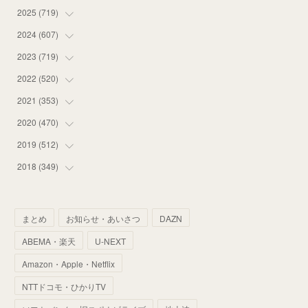
2025
(
719
(
12
)
)
(
55
)
2024
(
607
(
75
)
)
(
58
)
(
63
)
2023
(
719
(
51
)
)
(
58
)
(
57
)
(
48
)
2022
(
520
(
59
)
)
(
53
)
(
60
)
(
35
)
(
52
)
2021
(
353
(
65
)
)
(
59
)
(
62
)
(
51
)
(
55
)
(
44
)
2020
(
470
(
31
)
)
(
55
)
(
55
)
(
60
)
(
63
)
(
41
)
(
33
)
2019
(
512
(
34
)
)
(
67
)
(
61
)
(
59
)
(
53
)
(
43
)
(
34
)
(
32
)
2018
(
349
(
51
)
)
(
64
)
(
59
)
(
66
)
(
46
)
(
30
)
(
33
)
(
46
)
(
37
)
(
52
)
(
51
)
(
61
)
(
42
)
(
25
)
(
36
)
(
44
)
(
35
)
まとめ
お知らせ・あいさつ
DAZN
(
68
)
(
40
)
(
54
)
(
41
)
(
29
)
(
33
)
(
42
)
(
40
)
ABEMA・楽天
U-NEXT
(
60
)
(
50
)
(
56
)
(
33
)
(
25
)
(
53
)
(
50
)
(
39
)
Amazon・Apple・Netflix
(
42
)
(
58
)
(
56
)
(
38
)
(
32
)
(
41
)
(
34
)
(
42
)
NTTドコモ・ひかりTV
(
45
)
(
74
)
(
57
)
(
24
)
(
60
)
(
32
)
(
9
)