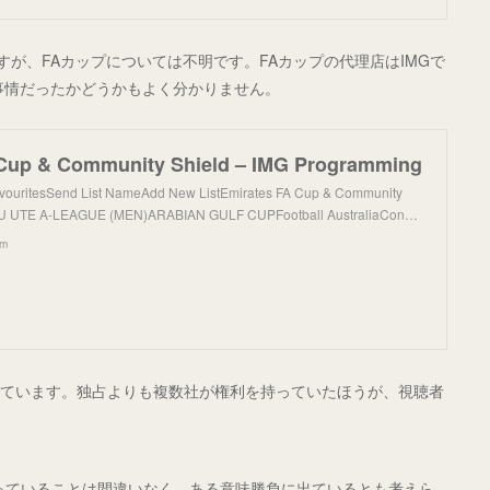
が、FAカップについては不明です。FAカップの代理店はIMGで
同じ事情だったかどうかもよく分かりません。
 Cup & Community Shield – IMG Programming
vouritesSend List NameAdd New ListEmirates FA Cup & Community
ZU UTE A-LEAGUE (MEN)ARABIAN GULF CUPFootball AustraliaCon…
om
なっています。独占よりも複数社が権利を持っていたほうが、視聴者
なっていることは間違いなく、ある意味勝負に出ているとも考えら