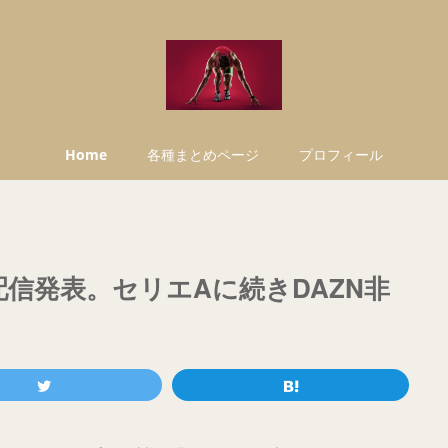
Home
各種まとめページ
プロフィール
の配信発表。セリエAに続きDAZN非