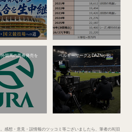
、海外競馬の馬券発売を
ベルギーリーグとDAZNが和
解
。感想・意見・誤情報のツッコミ等ございましたら、筆者のX(旧