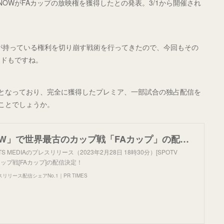
NOWがFAカップの放映権を獲得したとの発表。3/1から開催され
Nが持っている権利を切り崩す戦術を行ってきたので、今回もその
ンドもですね。
定となっており、完全に獲得したプレミア、一部試合の独占配信を
ことでしょうか。
「SPOTV NOW」で世界最古のカップ戦「FAカップ」の配信決定！
TS MEDIAのプレスリリース（2023年2月28日 18時30分）[SPOTV
ップ戦[FAカップ]の配信決定！
リース配信シェアNo.1｜PR TIMES