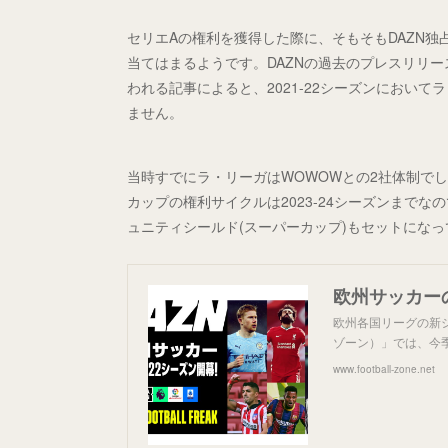
セリエAの権利を獲得した際に、そもそもDAZN独
当てはまるようです。DAZNの過去のプレスリリ
われる記事によると、2021-22シーズンにおい
ません。
当時すでにラ・リーガはWOWOWとの2社体制でし
カップの権利サイクルは2023-24シーズンまで
ュニティシールド(スーパーカップ)もセットにな
欧州各国リーグの新
ゾーン）」では、今
www.football-zone.net