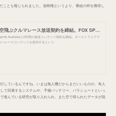
を結んだことも報じられました。放映権というより、番組の枠を獲得し
Airspeeder、空飛ぶクルマレース放送契約を締結。FOX SPORTS AUSTRALIAと2年間
ox Sports Australiaと2年間の放送コンテンツ契約を締結。オーストラリアで
カーレースコンテンツを提供するという
飛行しているんですね。いまは無人機だからまだいいものの、有人
測して回避するシステムや、予備バッテリー、パラシュートといっ
車で進んでいる研究が取り入れられ、また空で得られたデータが陸