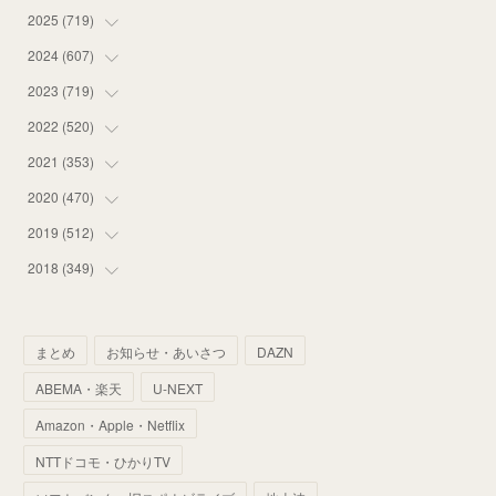
2025
(
719
(
14
)
)
(
55
)
2024
(
607
(
75
)
)
(
58
)
(
63
)
2023
(
719
(
51
)
)
(
58
)
(
57
)
(
48
)
2022
(
520
(
59
)
)
(
53
)
(
60
)
(
35
)
(
52
)
2021
(
353
(
65
)
)
(
59
)
(
62
)
(
51
)
(
55
)
(
44
)
2020
(
470
(
31
)
)
(
55
)
(
55
)
(
60
)
(
63
)
(
41
)
(
33
)
2019
(
512
(
34
)
)
(
67
)
(
61
)
(
59
)
(
53
)
(
43
)
(
34
)
(
32
)
2018
(
349
(
51
)
)
(
64
)
(
59
)
(
66
)
(
46
)
(
30
)
(
33
)
(
46
)
(
37
)
(
52
)
(
51
)
(
61
)
(
42
)
(
25
)
(
36
)
(
44
)
(
35
)
まとめ
お知らせ・あいさつ
DAZN
(
68
)
(
40
)
(
54
)
(
41
)
(
29
)
(
33
)
(
42
)
(
40
)
ABEMA・楽天
U-NEXT
(
60
)
(
50
)
(
56
)
(
33
)
(
25
)
(
53
)
(
50
)
(
39
)
Amazon・Apple・Netflix
(
42
)
(
58
)
(
56
)
(
38
)
(
32
)
(
41
)
(
34
)
(
42
)
NTTドコモ・ひかりTV
(
45
)
(
74
)
(
57
)
(
24
)
(
60
)
(
32
)
(
9
)