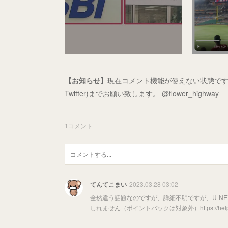
【お知らせ】
現在コメント機能が使えない状態です
Twitter)までお願い致します。 @flower_highway
1
コメント
てんてこまい
2023.03.28 03:02
全然違う話題なのですが、詳細不明ですが、U-NE
しれません（ポイントバックは対象外）https://help.u