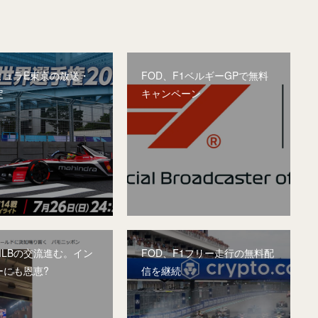
ミュラE東京の放送・
FOD、F1ベルギーGPで無料
定
キャンペーン
MLBの交流進む。イン
FOD、F1フリー走行の無料配
ーにも恩恵?
信を継続