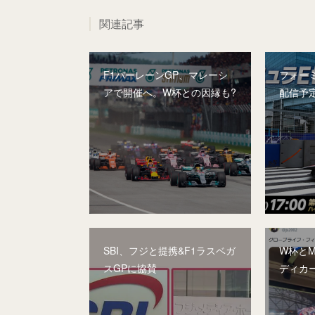
関連記事
F1バーレーンGP、マレーシ
フォー
アで開催へ。W杯との因縁も?
配信予
SBI、フジと提携&F1ラスベガ
W杯と
スGPに協賛
ディカ