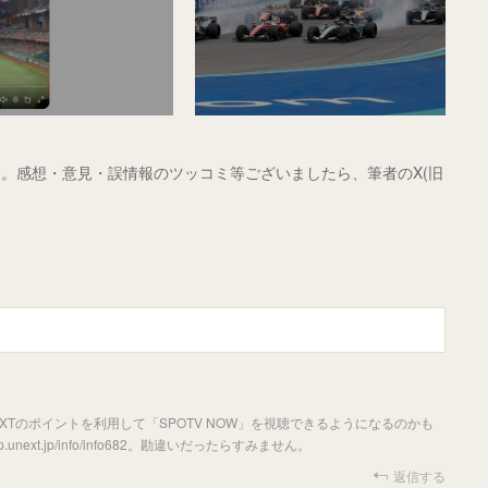
。感想・意見・誤情報のツッコミ等ございましたら、筆者のX(旧
XTのポイントを利用して「SPOTV NOW」を視聴できるようになるのかも
next.jp/info/info682。勘違いだったらすみません。
返信する