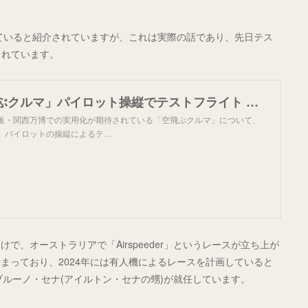
していると紹介されていますが、これは実際の話であり、先日テス
られています。
万博へ「空飛ぶクルマ」パイロット操縦でテストフライト 大阪 | NHK
大阪・関西万博での実用化が期待されている「空飛ぶクルマ」について、
で、パイロットの操縦によるテ…
、オーストラリアで「Airspeeder」というレースが立ち上が
まっており、2024年には有人機によるレースを計画していると
ブルーノ・セナ(アイルトン・セナの甥)が就任しています。