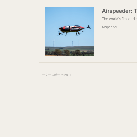
The world's first ded
Airspeeder
モータースポーツ
(
289
)