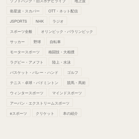
ソフトバンク・旧スポナビライブ
地上波
(
70
)
(
41
)
(
28
)
(
13
)
(
37
)
(
22
)
衛星波・スカパー
OTT・ネット配信
(
29
)
(
29
)
(
45
)
(
37
)
(
29
)
JSPORTS
NHK
ラジオ
(
33
)
(
49
)
(
59
)
(
32
)
スポーツ全般
オリンピック・パラリンピック
(
41
)
(
44
)
(
50
)
サッカー
野球
自転車
(
36
)
(
14
)
モータースポーツ
格闘技・大相撲
ラグビー・アメフト
陸上・水泳
バスケット・バレー・ハンド
ゴルフ
テニス・卓球・バドミントン
競馬・馬術
ウィンタースポーツ
マインドスポーツ
アーバン・エクストリームスポーツ
eスポーツ
クリケット
本の紹介