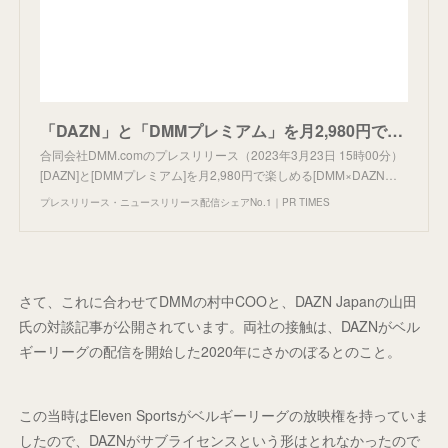
「DAZN」と「DMMプレミアム」を月2,980円で楽しめる「DMM×DAZNホーダイ」本日スタート！
合同会社DMM.comのプレスリリース（2023年3月23日 15時00分）
[DAZN]と[DMMプレミアム]を月2,980円で楽しめる[DMM×DAZN…
プレスリリース・ニュースリリース配信シェアNo.1｜PR TIMES
さて、これに合わせてDMMの村中COOと、DAZN Japanの山田
氏の対談記事が公開されています。両社の接触は、DAZNがベル
ギーリーグの配信を開始した2020年にさかのぼるとのこと。
この当時はEleven Sportsがベルギーリーグの放映権を持っていま
したので、DAZNがサブライセンスという形はとれなかったので