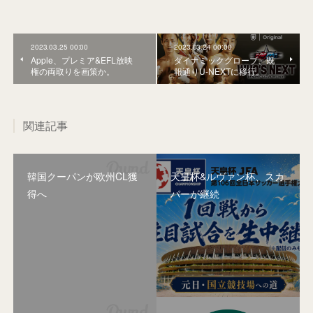
2023.03.25 00:00
2023.03.24 00:00
Apple、プレミア&EFL放映
ダイナミックグローブ、既
権の両取りを画策か。
報通りU-NEXTに移行。
関連記事
韓国クーパンが欧州CL獲
天皇杯&ルヴァン杯、スカ
得へ
パーが継続