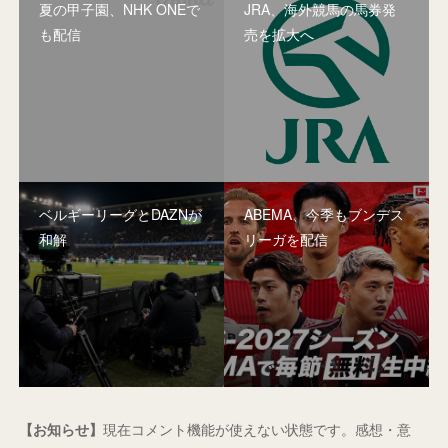
夏の甲子園、NHK ONEで
JRA、海外競馬の馬券発
も配信
売を拡大へ
ベルギーリーグとDAZNが
ABEMA、今季もブンデス
和解
リーガを配信
【お知らせ】
現在コメント機能が使えない状態です。感想・意