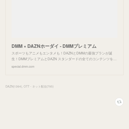
DMM × DAZNホーダイ - DMMプレミアム
スポーツもアニメもエンタメも！DAZNとDMMの最強プランが誕
生！DMMプレミアムとDAZN スタンダードの全てのコンテンツを…
special.dmm.com
DAZN
(
1364
)
OTT・ネット配信
(
795
)