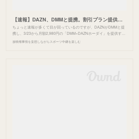
【速報】DAZN、DMMと提携。割引プラン提供へ。
ちょっと速報が多くて目が回っているのですが、DAZNがDMMと提
携し、3/23から月額2,980円の「DMM×DAZNホーダイ」を提供す…
放映権事情を妄想しながらスポーツ中継を楽しむ