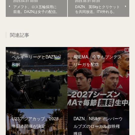
2023.04.01 00:00
2023.03.31 00:20
アメフト、ロス五輪採用に
DAZN、英Skyとクリケット
前進。DAZNは女子の配信。
を共同放送。ITV外れる。
関連記事
ベルギーリーグとDAZNが
ABEMA、今季もブンデス
和解
リーガを配信
U23アジアカップ、2028
DAZN、NBAティンバーウ
年日本開催が決定
ルブズのローカル放映権
獲得