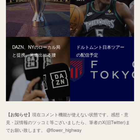
DAZN、NYのローカル局
ドルトムント日本ツアー
と提携。米進出に本腰
の配信予定
【お知らせ】
現在コメント機能が使えない状態です。感想・意
見・誤情報のツッコミ等ございましたら、筆者のX(旧Twitter)ま
でお願い致します。 @flower_highway