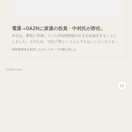
電通→DAZNに派遣の役員・中村氏が辞任。
本日は、事前に準備していたDAZN関係のネタを全放出することに
しました。そのため、1日に7本というとんでもないことになりま…
放映権事情を妄想しながらスポーツ中継を楽しむ
DAZN
(
1364
)