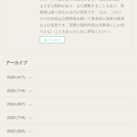
まざまな制約があり、また移動することもあり、視
聴者は振り回されるのが現実です。 なお、このブ
ログの内容は公開情報を除いて基本的に筆者の推測
および妄想です。実際の契約内容は当事者にしか知
りえないことをあらかじめご承知ください。
フォロー
アーカイブ
2026
(
417
)
(
12
)
2025
(
719
)
(
55
)
(
75
)
2024
(
607
)
(
58
)
(
63
)
(
51
)
2023
(
719
)
(
58
)
(
57
)
(
48
)
(
59
)
2022
(
520
)