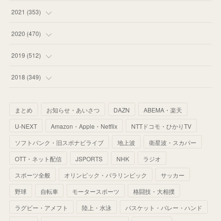
(
53
)
(
60
)
(
35
)
(
52
)
(
65
)
2021
(
353
)
(
59
)
(
62
)
(
51
)
(
55
)
(
44
)
(
31
)
2020
(
470
)
(
55
)
(
55
)
(
60
)
(
63
)
(
41
)
(
33
)
(
34
)
2019
(
512
)
(
67
)
(
61
)
(
59
)
(
53
)
(
43
)
(
34
)
(
32
)
(
51
)
2018
(
349
)
(
64
)
(
59
)
(
66
)
(
46
)
(
30
)
(
33
)
(
46
)
(
37
)
まとめ
お知らせ・あいさつ
DAZN
ABEMA・楽天
(
52
)
(
51
)
(
61
)
(
42
)
(
25
)
(
36
)
(
44
)
(
35
)
U-NEXT
Amazon・Apple・Netflix
NTTドコモ・ひかりTV
(
68
)
(
40
)
(
54
)
(
41
)
(
29
)
(
33
)
(
42
)
(
40
)
ソフトバンク・旧スポナビライブ
地上波
衛星波・スカパー
(
60
)
(
50
)
(
56
)
(
33
)
(
25
)
(
53
)
OTT・ネット配信
JSPORTS
NHK
ラジオ
(
50
)
(
39
)
(
42
)
スポーツ全般
(
58
)
オリンピック・パラリンピック
サッカー
(
56
)
(
38
)
(
32
)
(
41
)
(
34
)
(
42
)
野球
自転車
モータースポーツ
格闘技・大相撲
(
45
)
(
74
)
(
57
)
(
24
)
(
60
)
(
32
)
(
9
)
ラグビー・アメフト
陸上・水泳
バスケット・バレー・ハンド
(
70
)
(
41
)
(
28
)
(
13
)