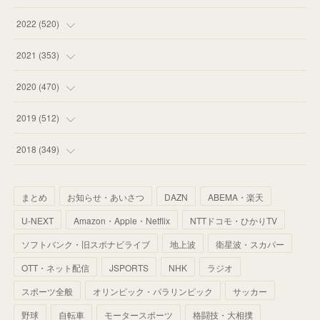
(
58
)
(
57
)
(
48
)
(
59
)
2022
(
520
)
(
53
)
(
60
)
(
35
)
(
52
)
(
65
)
2021
(
353
)
(
59
)
(
62
)
(
51
)
(
55
)
(
44
)
(
31
)
2020
(
470
)
(
55
)
(
55
)
(
60
)
(
63
)
(
41
)
(
33
)
(
34
)
2019
(
512
)
(
67
)
(
61
)
(
59
)
(
53
)
(
43
)
(
34
)
(
32
)
(
51
)
2018
(
349
)
(
64
)
(
59
)
(
66
)
(
46
)
(
30
)
(
33
)
(
46
)
(
37
)
まとめ
お知らせ・あいさつ
DAZN
ABEMA・楽天
(
52
)
(
51
)
(
61
)
(
42
)
(
25
)
(
36
)
(
44
)
(
35
)
U-NEXT
Amazon・Apple・Netflix
NTTドコモ・ひかりTV
(
68
)
(
40
)
(
54
)
(
41
)
(
29
)
(
33
)
(
42
)
(
40
)
ソフトバンク・旧スポナビライブ
地上波
衛星波・スカパー
(
60
)
(
50
)
(
56
)
(
33
)
(
25
)
(
53
)
OTT・ネット配信
JSPORTS
NHK
ラジオ
(
50
)
(
39
)
(
42
)
スポーツ全般
(
58
)
オリンピック・パラリンピック
サッカー
(
56
)
(
38
)
(
32
)
(
41
)
(
34
)
(
42
)
野球
自転車
モータースポーツ
格闘技・大相撲