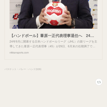
【ハンドボール】葦原一正代表理事退任へ 24年開幕新リーグへ「新しいリーダーの下で議論を」 - スポーツ : 日刊スポーツ
24年9月に開幕する日本ハンドボールリーグ（JHL）の新リーグを主
導してきた葦原一正代表理事（45）が29日、6月末の任期満了で…
nikkansports.com
バスケット・バレー・ハンド
(
328
)