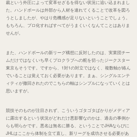
裁という外圧によって変革せざるを得ない状況に追い込まれまし
た。ハンドボールは外部から人材を連れてくることで改革を図ろ
うとしましたが、やはり危機感が足りないということでしょう。
もちろん、プロ化すればすべてがうまくいくなんてことはありま
せんが。
また、ハンドボールの新リーグ構想に反対したのは、実業団チー
ムだけではなくいち早くプロクラブへの舵を切ったジークスター
東京もそうです。ですから、1対1の対立ではなく、複数軸が絡ん
でいることは覚えておく必要があります。まぁ、シングルエンテ
ィティが撤回されたのでこちらの軸はシンプルになっていくとは
思いますが。
競技そのものが注目されず、こういうゴタゴタばかりがメディア
に露出するという状況がどれだけ悪影響なのかは、過去の事例か
らも明らかです。悪名は無名に勝る、ということでJHAならびに
JHLはここから体制を立て直し、新リーグを成功させる必要があ