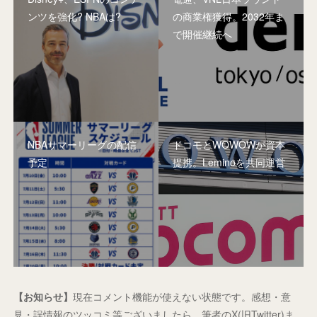
ンツを強化? NBAは?
の商業権獲得。2032年ま
で開催継続へ
NBAサマーリーグの配信
ドコモとWOWOWが資本
予定
提携。Leminoを共同運営
【お知らせ】
現在コメント機能が使えない状態です。感想・意
見・誤情報のツッコミ等ございましたら、筆者のX(旧Twitter)ま