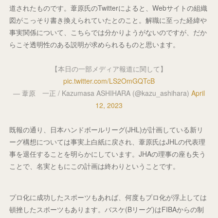
道されたものです。葦原氏のTwitterによると、Webサイトの組織
図がこっそり書き換えられていたとのこと。解職に至った経緯や
事実関係について、こちらでは分かりようがないのですが、だか
らこそ透明性のある説明が求められるものと思います。
【本日の一部メディア報道に関して】
pic.twitter.com/LS2OmGQTcB
— 葦原 一正 / Kazumasa ASHIHARA (@kazu_ashihara)
April
12, 2023
既報の通り、日本ハンドボールリーグ(JHL)が計画している新リ
ーグ構想については事実上白紙に戻され、葦原氏はJHLの代表理
事を退任することを明らかにしています。JHAの理事の座も失う
ことで、名実ともにこの計画は終わりということです。
プロ化に成功したスポーツもあれば、何度もプロ化が浮上しては
頓挫したスポーツもあります。バスケ(Bリーグ)はFIBAからの制