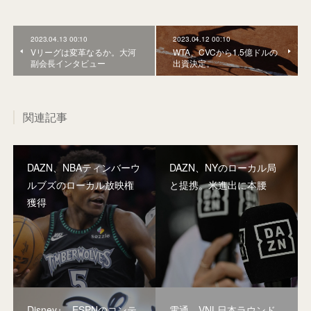
2023.04.13 00:10
2023.04.12 00:10
Vリーグは変革なるか。大河
WTA、CVCから1.5億ドルの
副会長インタビュー
出資決定。
関連記事
DAZN、NBAティンバーウ
DAZN、NYのローカル局
ルブズのローカル放映権
と提携。米進出に本腰
獲得
Disney+、ESPNのコンテ
電通、VNL日本ラウンド