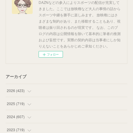
DAZNなどの参入によりスポーツの配信が充実して
きました。ここでは放映権など大人の事情の話から
スポーツ中継を勝手に楽しみます。 放映権にはさ
まざまな制約があり、また移動することもあり、視
聴者は振り回されるのが現実です。 なお、このブ
ログの内容は公開情報を除いて基本的に筆者の推測
および妄想です。実際の契約内容は当事者にしか知
りえないことをあらかじめご承知ください。
フォロー
アーカイブ
2026
(
423
)
(
18
)
2025
(
719
)
(
55
)
(
75
)
2024
(
607
)
(
58
)
(
63
)
(
51
)
2023
(
719
)