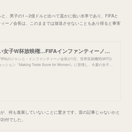
ドルと、男子の1～2億ドルと比べて遥かに低い水準であり、FIFAと
ンティーノ会長は、このままでは放送させないこともあり得ると事実
高値で売れない女子W杯放映権…FIFAインファンティーノ会長が放送局を猛烈批判「世界中の女性への平手打ちだ」 | ゲキサカ
IFA)のジャンニ・インファンティーノ会長が1日、世界貿易機関(WTO)
ョン『Making Trade Score for Women!』に登壇し、今夏の女子…
すが、何も進展していないことに驚きです。昔の記事じゃないかと
2)付でした。