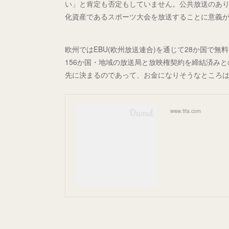
い」と肯定も否定もしていません。公共放送のあ
化資産であるスポーツ大会を放送することに意義
欧州ではEBU(欧州放送連合)を通じて28か国で無
156か国・地域の放送局と放映権契約を締結済み
先に決まるのであって、お金になりそうなところ
www.fifa.com