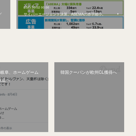
2023.05.02 00:00
ゲ
サイバーエージェント決算。ABEMAの赤字縮小。
&岐阜、ホームゲーム
韓国クーパンが欧州CL獲得へ
放送へ