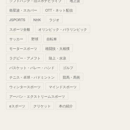
ソフトバンク・旧スポナビライブ
地上波
(
70
)
(
41
)
(
28
)
(
13
)
(
37
)
(
22
)
衛星波・スカパー
OTT・ネット配信
(
29
)
(
29
)
(
45
)
(
37
)
(
29
)
JSPORTS
NHK
ラジオ
(
33
)
(
49
)
(
59
)
(
32
)
スポーツ全般
オリンピック・パラリンピック
(
41
)
(
44
)
(
50
)
サッカー
野球
自転車
(
36
)
(
14
)
モータースポーツ
格闘技・大相撲
ラグビー・アメフト
陸上・水泳
バスケット・バレー・ハンド
ゴルフ
テニス・卓球・バドミントン
競馬・馬術
ウィンタースポーツ
マインドスポーツ
アーバン・エクストリームスポーツ
eスポーツ
クリケット
本の紹介