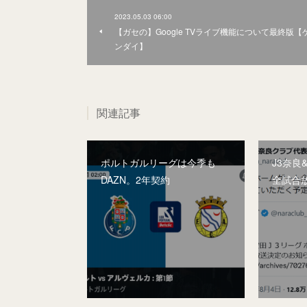
2023.05.03 06:00
【ガセの】Google TVライブ機能について最終版【
ンダイ】
関連記事
ポルトガルリーグは今季も
J3奈良
DAZN。2年契約
全試合