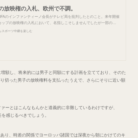
W杯の放映権の入札、欧州で不調。
FIFAのインファンティーノ会長がテレビ局を批判したとのこと。来年開催
カップの放映権の入札において、名指しこそしませんでしたが一部の…
らスポーツ中継を楽しむ
幅に増額し、将来的には男子と同額にする計画を立てており、そのた
がり切った男子の放映権料を支払ったうえで、さらにそりに近い額
オファーとはこんなもんかと道義的に非難しているわけですが、
責任を感じるべきでしょう。
であり、時差の関係でヨーロッパ諸国では深夜から朝にかけてのキ