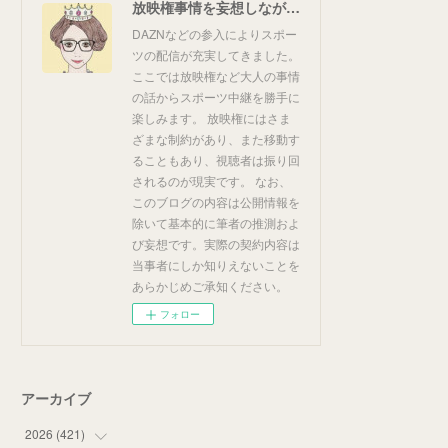
放映権事情を妄想しながらスポーツ中継を楽しむ
DAZNなどの参入によりスポー
ツの配信が充実してきました。
ここでは放映権など大人の事情
の話からスポーツ中継を勝手に
楽しみます。 放映権にはさま
ざまな制約があり、また移動す
ることもあり、視聴者は振り回
されるのが現実です。 なお、
このブログの内容は公開情報を
除いて基本的に筆者の推測およ
び妄想です。実際の契約内容は
当事者にしか知りえないことを
あらかじめご承知ください。
フォロー
アーカイブ
2026
(
421
)