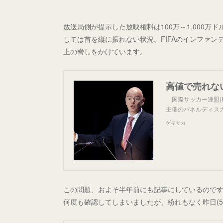
放送局側が提示した放映権料は100万～1,000万
しては首を縦に振れない状況。FIFAのインファ
上の脅しをかけています。
国際サッカー連盟(F
主催のパネルディスカッシ
ゲキサカ
この問題、およそ半年前にも記事にしているので
何度も確認してしまいましたが、紛れもなく昨日(5/