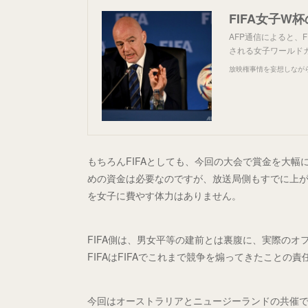
FIFA女子
AFP通信によると、
される女子ワールド
放映権事情を妄想しなが
もちろんFIFAとしても、今回の大会で賞金を大
めの資金は必要なのですが、放送局側もすでに上
を女子に費やす体力はありません。
FIFA側は、男女平等の建前とは裏腹に、実際の
FIFAはFIFAでこれまで競争を煽ってきたことの
今回はオーストラリアとニュージーランドの共催