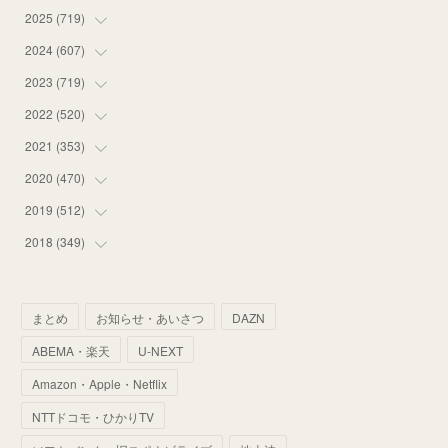
2025
(
719
(
16
)
)
(
55
)
2024
(
607
(
75
)
)
(
58
)
(
63
)
2023
(
719
(
51
)
)
(
58
)
(
57
)
(
48
)
2022
(
520
(
59
)
)
(
53
)
(
60
)
(
35
)
(
52
)
2021
(
353
(
65
)
)
(
59
)
(
62
)
(
51
)
(
55
)
(
44
)
2020
(
470
(
31
)
)
(
55
)
(
55
)
(
60
)
(
63
)
(
41
)
(
33
)
2019
(
512
(
34
)
)
(
67
)
(
61
)
(
59
)
(
53
)
(
43
)
(
34
)
(
32
)
2018
(
349
(
51
)
)
(
64
)
(
59
)
(
66
)
(
46
)
(
30
)
(
33
)
(
46
)
(
37
)
(
52
)
(
51
)
(
61
)
(
42
)
(
25
)
(
36
)
(
44
)
(
35
)
まとめ
お知らせ・あいさつ
DAZN
(
68
)
(
40
)
(
54
)
(
41
)
(
29
)
(
33
)
(
42
)
(
40
)
ABEMA・楽天
U-NEXT
(
60
)
(
50
)
(
56
)
(
33
)
(
25
)
(
53
)
(
50
)
(
39
)
Amazon・Apple・Netflix
(
42
)
(
58
)
(
56
)
(
38
)
(
32
)
(
41
)
(
34
)
(
42
)
NTTドコモ・ひかりTV
(
45
)
(
74
)
(
57
)
(
24
)
(
60
)
(
32
)
(
9
)