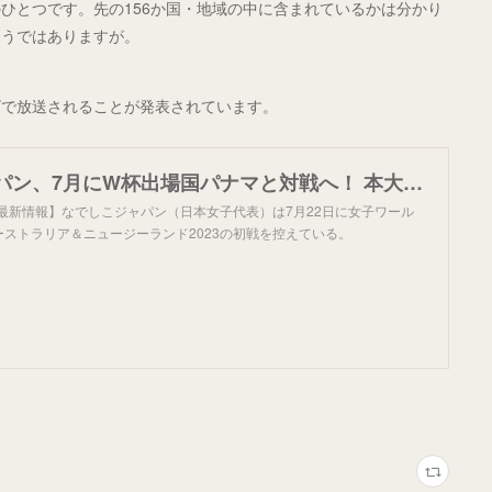
ひとつです。先の156か国・地域の中に含まれているかは分かり
そうではありますが。
ビで放送されることが発表されています。
なでしこジャパン、7月にW杯出場国パナマと対戦へ！ 本大会開幕前の最終試合 | Goal.com 日本
最新情報】なでしこジャパン（日本女子代表）は7月22日に女子ワール
ストラリア＆ニュージーランド2023の初戦を控えている。