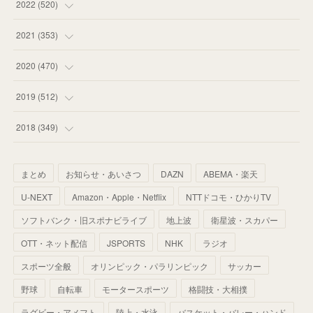
(
57
)
(
48
)
(
59
)
2022
(
520
)
(
53
)
(
60
)
(
35
)
(
52
)
(
65
)
2021
(
353
)
(
59
)
(
62
)
(
51
)
(
55
)
(
44
)
(
31
)
2020
(
470
)
(
55
)
(
55
)
(
60
)
(
63
)
(
41
)
(
33
)
(
34
)
2019
(
512
)
(
67
)
(
61
)
(
59
)
(
53
)
(
43
)
(
34
)
(
32
)
(
51
)
2018
(
349
)
(
64
)
(
59
)
(
66
)
(
46
)
(
30
)
(
33
)
(
46
)
(
37
)
まとめ
お知らせ・あいさつ
DAZN
ABEMA・楽天
(
52
)
(
51
)
(
61
)
(
42
)
(
25
)
(
36
)
(
44
)
(
35
)
U-NEXT
Amazon・Apple・Netflix
NTTドコモ・ひかりTV
(
68
)
(
40
)
(
54
)
(
41
)
(
29
)
(
33
)
(
42
)
(
40
)
ソフトバンク・旧スポナビライブ
地上波
衛星波・スカパー
(
60
)
(
50
)
(
56
)
(
33
)
(
25
)
(
53
)
OTT・ネット配信
JSPORTS
NHK
ラジオ
(
50
)
(
39
)
(
42
)
スポーツ全般
(
58
)
オリンピック・パラリンピック
サッカー
(
56
)
(
38
)
(
32
)
(
41
)
(
34
)
(
42
)
野球
自転車
モータースポーツ
格闘技・大相撲
(
45
)
(
74
)
(
57
)
(
24
)
(
60
)
(
32
)
(
9
)
ラグビー・アメフト
陸上・水泳
バスケット・バレー・ハンド