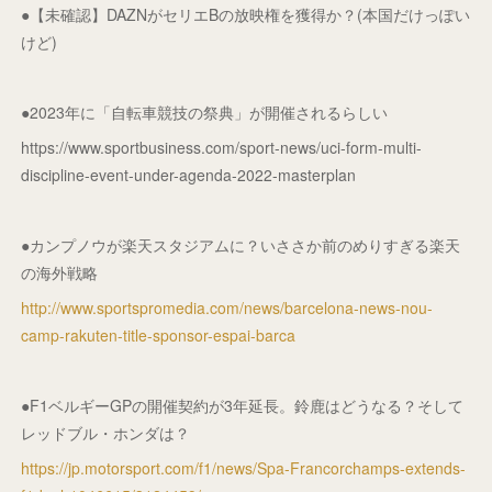
●【未確認】DAZNがセリエBの放映権を獲得か？(本国だけっぽい
けど)
●2023年に「自転車競技の祭典」が開催されるらしい
https://www.sportbusiness.com/sport-news/uci-form-multi-
discipline-event-under-agenda-2022-masterplan
●カンプノウが楽天スタジアムに？いささか前のめりすぎる楽天
の海外戦略
http://www.sportspromedia.com/news/barcelona-news-nou-
camp-rakuten-title-sponsor-espai-barca
●F1ベルギーGPの開催契約が3年延長。鈴鹿はどうなる？そして
レッドブル・ホンダは？
https://jp.motorsport.com/f1/news/Spa-Francorchamps-extends-