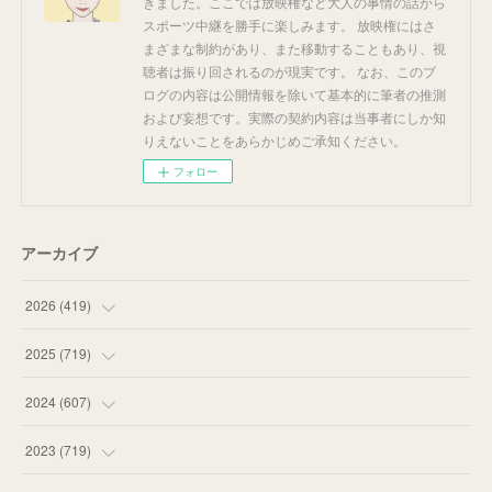
きました。ここでは放映権など大人の事情の話から
スポーツ中継を勝手に楽しみます。 放映権にはさ
まざまな制約があり、また移動することもあり、視
聴者は振り回されるのが現実です。 なお、このブ
ログの内容は公開情報を除いて基本的に筆者の推測
および妄想です。実際の契約内容は当事者にしか知
りえないことをあらかじめご承知ください。
フォロー
アーカイブ
2026
(
419
)
(
14
)
2025
(
719
)
(
55
)
(
75
)
2024
(
607
)
(
58
)
(
63
)
(
51
)
2023
(
719
)
(
58
)