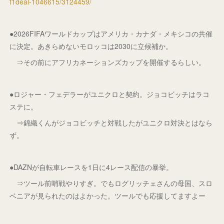
f1deal-1046615/3124459/
●2026FIFAワールドカップはアメリカ・カナダ・メキシコの共催
に決定。あきらめないモロッコは2030に立候補か。
⇒その前にアフリカネーションズカップを開催するらしい。
●ロジャー・フェデラーがユニクロと契約。ジョコビッチはラコ
ステに。
⇒錦織くんがジョコビッチと対戦したがユニクロ対決とはなら
ず。
●DAZNが自転車レースを1日に4レース配信の暴挙。
⇒ツール前哨戦やりすぎ。でもログリッチェさんの母国、スロ
ベニアが見られたのはよかった。ツールでも応援してますよー