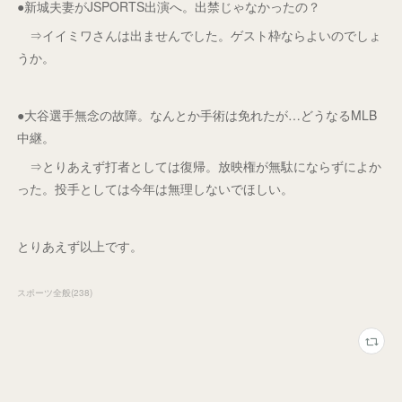
●新城夫妻がJSPORTS出演へ。出禁じゃなかったの？
⇒イイミワさんは出ませんでした。ゲスト枠ならよいのでしょ
うか。
●大谷選手無念の故障。なんとか手術は免れたが…どうなるMLB
中継。
⇒とりあえず打者としては復帰。放映権が無駄にならずによか
った。投手としては今年は無理しないでほしい。
とりあえず以上です。
スポーツ全般
(
238
)