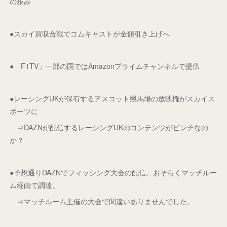
の歩み
●スカイ買収合戦でコムキャストが金額引き上げへ
●「F1TV」一部の国ではAmazonプライムチャンネルで提供
●レーシングUKが保有するアスコット競馬場の放映権がスカイス
ポーツに
⇒DAZNが配信するレーシングUKのコンテンツがピンチなの
か？
●予想通りDAZNでフィッシング大会の配信。おそらくマッチルー
ム経由で調達。
⇒マッチルーム主催の大会で間違いありませんでした。