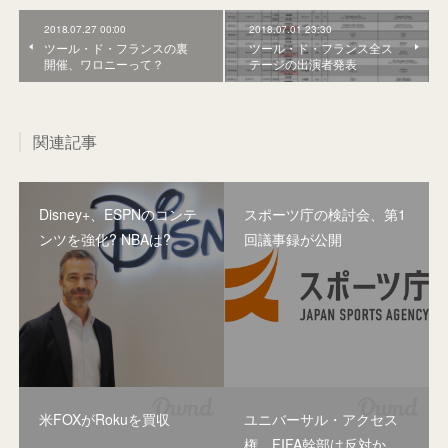
2018.07.27 00:00
2018.07.01 23:30
ツール・ド・フランスの裏
ツール・ド・フランス全ス
開催、ワロニーって？
テージの出演者発表
関連記事
Disney+、ESPNのコンテ
スポーツ庁の検討会、第1
ンツを強化? NBAは?
回議事録が公開
米FOXがRokuを買収
ユニバーサル・アクセス
権、FIFA幹部は反対か