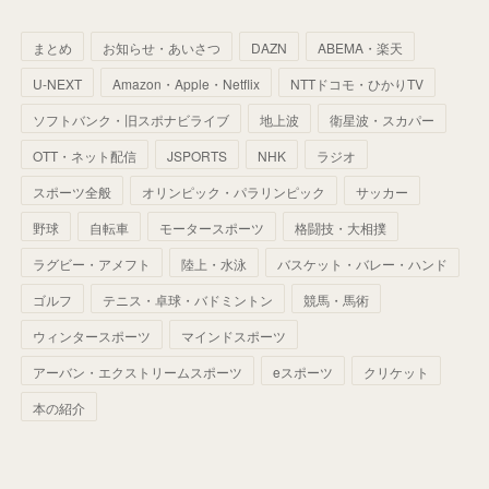
(
64
)
(
59
)
(
66
)
(
46
)
(
30
)
(
33
)
(
46
)
(
37
)
まとめ
お知らせ・あいさつ
DAZN
ABEMA・楽天
(
52
)
(
51
)
(
61
)
(
42
)
(
25
)
(
36
)
(
44
)
(
35
)
U-NEXT
Amazon・Apple・Netflix
NTTドコモ・ひかりTV
(
68
)
(
40
)
(
54
)
(
41
)
(
29
)
(
33
)
(
42
)
(
40
)
ソフトバンク・旧スポナビライブ
地上波
衛星波・スカパー
(
60
)
(
50
)
(
56
)
(
33
)
(
25
)
(
53
)
OTT・ネット配信
JSPORTS
NHK
ラジオ
(
50
)
(
39
)
(
42
)
スポーツ全般
(
58
)
オリンピック・パラリンピック
サッカー
(
56
)
(
38
)
(
32
)
(
41
)
(
34
)
(
42
)
野球
自転車
モータースポーツ
格闘技・大相撲
(
45
)
(
74
)
(
57
)
(
24
)
(
60
)
(
32
)
(
9
)
ラグビー・アメフト
陸上・水泳
バスケット・バレー・ハンド
(
70
)
(
41
)
(
28
)
(
13
)
(
37
)
(
22
)
ゴルフ
テニス・卓球・バドミントン
競馬・馬術
(
29
)
ウィンタースポーツ
(
29
)
マインドスポーツ
(
45
)
(
37
)
(
29
)
アーバン・エクストリームスポーツ
eスポーツ
クリケット
(
33
)
(
49
)
(
59
)
(
32
)
本の紹介
(
41
)
(
44
)
(
50
)
(
36
)
(
14
)