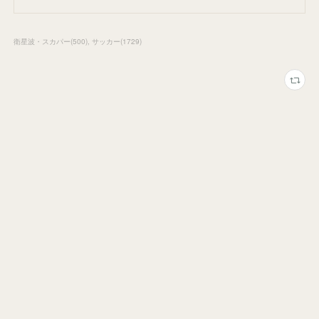
衛星波・スカパー
(
500
)
サッカー
(
1729
)