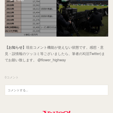
【お知らせ】
現在コメント機能が使えない状態です。感想・意
見・誤情報のツッコミ等ございましたら、筆者のX(旧Twitter)ま
でお願い致します。 @flower_highway
0
コメント