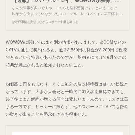
【速報】コパ・デル・レイ、WOWOWが獲得。準決勝から放送。
なんか速報が多いですね。こちらも臨戦態勢です。ということで、
昨年から決まっていなかったコパ・デル・レイ(スペイン国王杯)に…
放映権事情を妄想しながらスポーツ中継を楽しむ
WOWOWに関してはまた別の情報がありまして、J:COMなどの
CATVを通じて契約すると、通常2,530円の料金が2,200円で視聴
できるという特典があったのですが、契約者に向けて6月でこの
特典が廃止されると通知されたとのこと。
物価高に円安も加わり、とくに海外の放映権獲得は厳しい状況と
なっています。大きな大会だと一時的に加入者を獲得できても、
終了後にまた解約が増える傾向は変わりませんので、リスクは高
まる一方です。サッカーに限らず、他のスポーツについても撤退
の動きが出ることを懸念せざるを得ません。