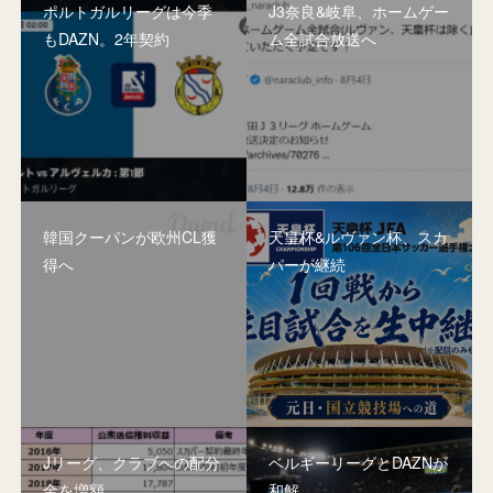
ポルトガルリーグは今季
J3奈良&岐阜、ホームゲー
もDAZN。2年契約
ム全試合放送へ
韓国クーパンが欧州CL獲
天皇杯&ルヴァン杯、スカ
得へ
パーが継続
Jリーグ、クラブへの配分
ベルギーリーグとDAZNが
金を増額
和解