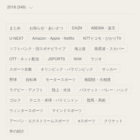
(
67
)
(
61
)
(
59
)
(
53
)
(
43
)
(
34
)
(
32
)
(
51
)
2018
(
349
)
(
64
)
(
59
)
(
66
)
(
46
)
(
30
)
(
33
)
(
46
)
(
37
)
まとめ
お知らせ・あいさつ
DAZN
ABEMA・楽天
(
52
)
(
51
)
(
61
)
(
42
)
(
25
)
(
36
)
(
44
)
(
35
)
U-NEXT
Amazon・Apple・Netflix
NTTドコモ・ひかりTV
(
68
)
(
40
)
(
54
)
(
41
)
(
29
)
(
33
)
(
42
)
(
40
)
ソフトバンク・旧スポナビライブ
地上波
衛星波・スカパー
(
60
)
(
50
)
(
56
)
(
33
)
(
25
)
(
53
)
OTT・ネット配信
JSPORTS
NHK
ラジオ
(
50
)
(
39
)
(
42
)
スポーツ全般
(
58
)
オリンピック・パラリンピック
サッカー
(
56
)
(
38
)
(
32
)
(
41
)
(
34
)
(
42
)
野球
自転車
モータースポーツ
格闘技・大相撲
(
45
)
(
74
)
(
57
)
(
24
)
(
60
)
(
32
)
(
9
)
ラグビー・アメフト
陸上・水泳
バスケット・バレー・ハンド
(
70
)
(
41
)
(
28
)
(
13
)
(
37
)
(
22
)
ゴルフ
テニス・卓球・バドミントン
競馬・馬術
(
29
)
ウィンタースポーツ
(
29
)
マインドスポーツ
(
45
)
(
37
)
(
29
)
アーバン・エクストリームスポーツ
eスポーツ
クリケット
(
33
)
(
49
)
(
59
)
(
32
)
本の紹介
(
41
)
(
44
)
(
50
)