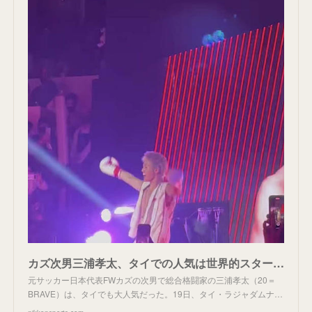
カズ次男三浦孝太、タイでの人気は世界的スター級 スクリーンに写真映るだけで試合前から大歓声 - 格闘技 : 日刊スポーツ
元サッカー日本代表FWカズの次男で総合格闘家の三浦孝太（20＝
BRAVE）は、タイでも大人気だった。19日、タイ・ラジャダムナ…