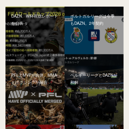
DAZN、W杯視聴レポート
ポルトガルリーグは今季
を公表
もDAZN。2年契約
PFLとMVPが合併。MMA
ベルギーリーグとDAZNが
とボクシングが融合
和解