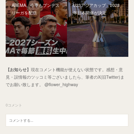
ABEMA、今季もブンデス
U23アジアカップ、2028
リーガを配信
年日本開催が決定
【お知らせ】
現在コメント機能が使えない状態です。感想・意
見・誤情報のツッコミ等ございましたら、筆者のX(旧Twitter)ま
でお願い致します。 @flower_highway
0
コメント