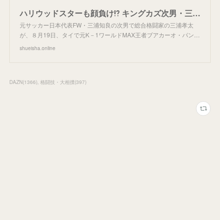
ハリウッドスターも顔負け⁉ キングカズ次男・三浦孝太「東南アジアで人気爆発」現地レポート | 集英社オンライン | 毎日が、あたらしい
元サッカー日本代表FW・三浦知良の次男で総合格闘家の三浦孝太
が、８月19日、タイで元K－1ワールドMAX王者ブアカーオ・パン…
shueisha.online
DAZN
(
1366
)
格闘技・大相撲
(
397
)