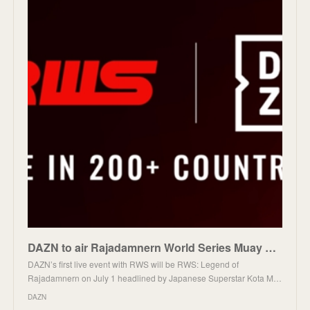
DAZN to air Rajadamnern World Series Muay Thai, starting with Kota Miura vs. Joker Fight Club | DAZN
DAZN’s first live event with RWS will be RWS: Legend of
Rajadamnern on July 1 headlined by Japanese Superstar Kota M…
DAZN