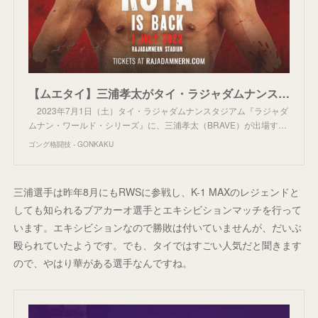
【ムエタイ】三浦孝太がタイ・ラジャダムナンスタジアムに再登場、ブアカーオとのエキシビションマッチ以来
2023年7月1日（土）タイ・ラジャダムナンスタジアム『ラジャダ
ムナン・ワールド・シリーズ』に、三浦孝太（BRAVE）が出場す…
ゴング格闘技 - GONKAKU
三浦選手は昨年8月にもRWSに参戦し、K-1 MAXのレジェンドと
しても知られるブアカーオ選手とエキシビションマッチを行って
います。エキシビションなので勝敗は付いていませんが、だいぶ
殴られていたようです。でも、タイではすごい人気だと聞きます
ので、やはり華がある選手なんですね。