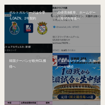
ポルトガルリーグは今季
J3奈良&岐阜、ホームゲー
もDAZN。2年契約
ム全試合放送へ
韓国クーパンが欧州CL獲
天皇杯&ルヴァン杯、スカ
得へ
パーが継続