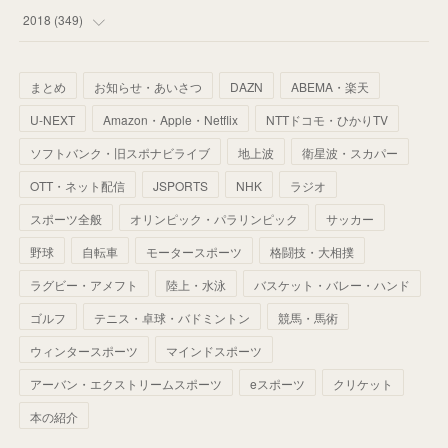
(
67
)
(
61
)
(
59
)
(
53
)
(
43
)
(
34
)
(
32
)
(
51
)
2018
(
349
)
(
64
)
(
59
)
(
66
)
(
46
)
(
30
)
(
33
)
(
46
)
(
37
)
まとめ
お知らせ・あいさつ
DAZN
ABEMA・楽天
(
52
)
(
51
)
(
61
)
(
42
)
(
25
)
(
36
)
(
44
)
(
35
)
U-NEXT
Amazon・Apple・Netflix
NTTドコモ・ひかりTV
(
68
)
(
40
)
(
54
)
(
41
)
(
29
)
(
33
)
(
42
)
(
40
)
ソフトバンク・旧スポナビライブ
地上波
衛星波・スカパー
(
60
)
(
50
)
(
56
)
(
33
)
(
25
)
(
53
)
OTT・ネット配信
JSPORTS
NHK
ラジオ
(
50
)
(
39
)
(
42
)
スポーツ全般
(
58
)
オリンピック・パラリンピック
サッカー
(
56
)
(
38
)
(
32
)
(
41
)
(
34
)
(
42
)
野球
自転車
モータースポーツ
格闘技・大相撲
(
45
)
(
74
)
(
57
)
(
24
)
(
60
)
(
32
)
(
9
)
ラグビー・アメフト
陸上・水泳
バスケット・バレー・ハンド
(
70
)
(
41
)
(
28
)
(
13
)
(
37
)
(
22
)
ゴルフ
テニス・卓球・バドミントン
競馬・馬術
(
29
)
ウィンタースポーツ
(
29
)
マインドスポーツ
(
45
)
(
37
)
(
29
)
アーバン・エクストリームスポーツ
eスポーツ
クリケット
(
33
)
(
49
)
(
59
)
(
32
)
本の紹介
(
41
)
(
44
)
(
50
)