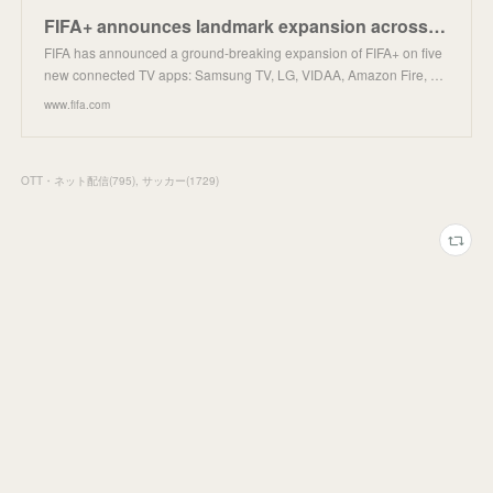
FIFA+ announces landmark expansion across connected TV and FAST channel platforms
FIFA has announced a ground-breaking expansion of FIFA+ on five
new connected TV apps: Samsung TV, LG, VIDAA, Amazon Fire, …
www.fifa.com
OTT・ネット配信
(
795
)
サッカー
(
1729
)