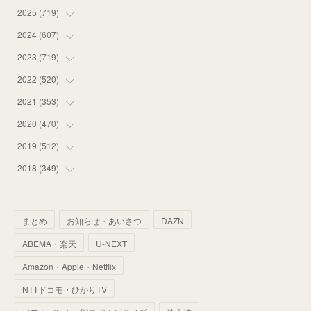
2025
(
719
(
12
)
)
(
55
)
2024
(
607
(
75
)
)
(
58
)
(
63
)
2023
(
719
(
51
)
)
(
58
)
(
57
)
(
48
)
2022
(
520
(
59
)
)
(
53
)
(
60
)
(
35
)
(
52
)
2021
(
353
(
65
)
)
(
59
)
(
62
)
(
51
)
(
55
)
(
44
)
2020
(
470
(
31
)
)
(
55
)
(
55
)
(
60
)
(
63
)
(
41
)
(
33
)
2019
(
512
(
34
)
)
(
67
)
(
61
)
(
59
)
(
53
)
(
43
)
(
34
)
(
32
)
2018
(
349
(
51
)
)
(
64
)
(
59
)
(
66
)
(
46
)
(
30
)
(
33
)
(
46
)
(
37
)
(
52
)
(
51
)
(
61
)
(
42
)
(
25
)
(
36
)
(
44
)
(
35
)
まとめ
お知らせ・あいさつ
DAZN
(
68
)
(
40
)
(
54
)
(
41
)
(
29
)
(
33
)
(
42
)
(
40
)
ABEMA・楽天
U-NEXT
(
60
)
(
50
)
(
56
)
(
33
)
(
25
)
(
53
)
(
50
)
(
39
)
Amazon・Apple・Netflix
(
42
)
(
58
)
(
56
)
(
38
)
(
32
)
(
41
)
(
34
)
(
42
)
NTTドコモ・ひかりTV
(
45
)
(
74
)
(
57
)
(
24
)
(
60
)
(
32
)
(
9
)