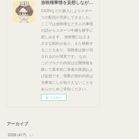
放映権事情を妄想しながらスポーツ中継を楽しむ
DAZNなどの参入によりスポー
ツの配信が充実してきました。
ここでは放映権など大人の事情
の話からスポーツ中継を勝手に
楽しみます。 放映権にはさま
ざまな制約があり、また移動す
ることもあり、視聴者は振り回
されるのが現実です。 なお、
このブログの内容は公開情報を
除いて基本的に筆者の推測およ
び妄想です。実際の契約内容は
当事者にしか知りえないことを
あらかじめご承知ください。
フォロー
アーカイブ
2026
(
417
)