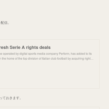
を配信。
esh Serie A rights deals
e operated by digital sports media company Perform, has added to its
 the home of the top division of Italian club football by acquiring right…
貼っておきます。