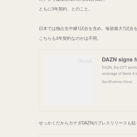
ともに3年契約、とのこと。
日本では独占生中継1試合を含め、毎節最大7試合
こちらも3年契約なのかは不明。
DAZN signs fr
DAZN, the OTT servic
coverage of Serie A in
SportBusiness Group
せっかくだからカナダDAZNのプレスリリースも