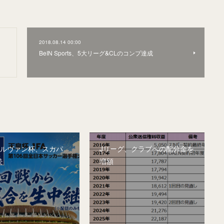
2018.08.14 00:00
BeIN Sports、5大リーグ&CLのコンプ達成
&ルヴァン杯、スカパ
Jリーグ、クラブへの配分金を
続
増額