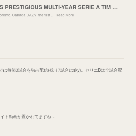
DAZN LANDS PRESTIGIOUS MULTI-YEAR SERIE A TIM RIGHTS IN CANADA | DAZN Media Centre
oronto, Canada DAZN, the first … Read More
は毎節3試合を独占配信(残り7試合はsky)。セリエBは全試合配
ライト動画が置かれてますね…