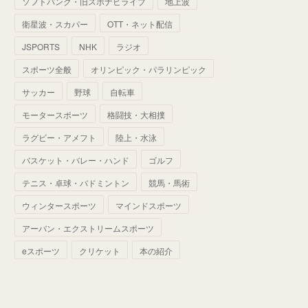
ソフトバンク・旧スポナビライブ
地上波
(
70
)
(
41
)
(
28
)
(
13
)
(
37
)
(
22
)
衛星波・スカパー
OTT・ネット配信
(
29
)
(
29
)
(
45
)
(
37
)
(
29
)
JSPORTS
NHK
ラジオ
(
33
)
(
49
)
(
59
)
(
32
)
スポーツ全般
オリンピック・パラリンピック
(
41
)
(
44
)
(
50
)
サッカー
野球
自転車
(
36
)
(
14
)
モータースポーツ
格闘技・大相撲
ラグビー・アメフト
陸上・水泳
バスケット・バレー・ハンド
ゴルフ
テニス・卓球・バドミントン
競馬・馬術
ウィンタースポーツ
マインドスポーツ
アーバン・エクストリームスポーツ
eスポーツ
クリケット
本の紹介