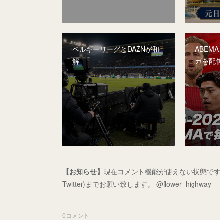
ベルギーリーグとDAZNが和
ABEM
解
ガを配
【お知らせ】
現在コメント機能が使えない状態です
Twitter)までお願い致します。 @flower_highway
0
コメント