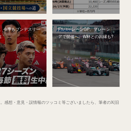
A、今季もブンデスリー
F1バーレーンGP、マレーシ
信
アで開催へ。W杯との因縁も?
。感想・意見・誤情報のツッコミ等ございましたら、筆者のX(旧