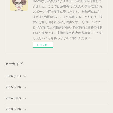
DAZNなどの参入によりスポーツの配信が充実して
きました。ここでは放映権など大人の事情の話から
スポーツ中継を勝手に楽しみます。 放映権にはさ
まざまな制約があり、また移動することもあり、視
聴者は振り回されるのが現実です。 なお、このブ
ログの内容は公開情報を除いて基本的に筆者の推測
および妄想です。実際の契約内容は当事者にしか知
りえないことをあらかじめご承知ください。
フォロー
アーカイブ
2026
(
417
)
(
12
)
2025
(
719
)
(
55
)
(
75
)
2024
(
607
)
(
58
)
(
63
)
(
51
)
2023
(
719
)