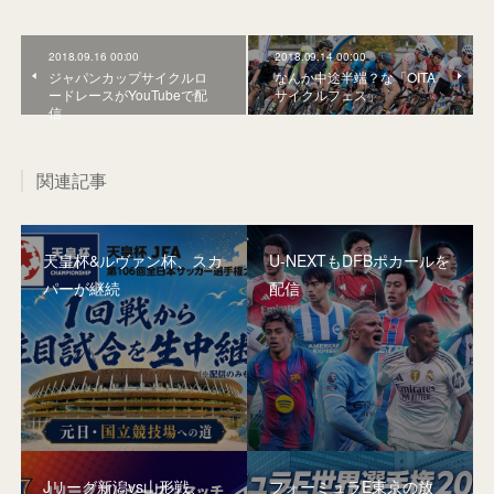
2018.09.16 00:00
2018.09.14 00:00
ジャパンカップサイクルロ
なんか中途半端？な「OITA
ードレースがYouTubeで配
サイクルフェス」
信
関連記事
天皇杯&ルヴァン杯、スカ
U-NEXTもDFBポカールを
パーが継続
配信
Jリーグ新潟vs山形戦、
フォーミュラE東京の放