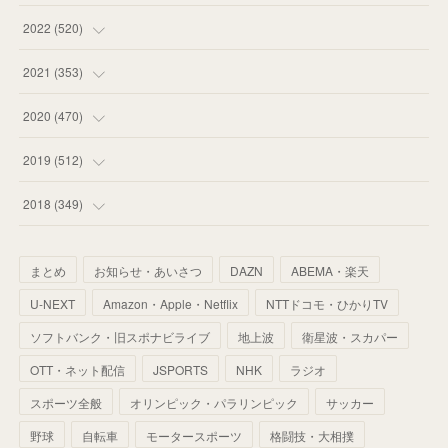
(
58
)
(
57
)
(
48
)
(
59
)
2022
(
520
)
(
53
)
(
60
)
(
35
)
(
52
)
(
65
)
2021
(
353
)
(
59
)
(
62
)
(
51
)
(
55
)
(
44
)
(
31
)
2020
(
470
)
(
55
)
(
55
)
(
60
)
(
63
)
(
41
)
(
33
)
(
34
)
2019
(
512
)
(
67
)
(
61
)
(
59
)
(
53
)
(
43
)
(
34
)
(
32
)
(
51
)
2018
(
349
)
(
64
)
(
59
)
(
66
)
(
46
)
(
30
)
(
33
)
(
46
)
(
37
)
まとめ
お知らせ・あいさつ
DAZN
ABEMA・楽天
(
52
)
(
51
)
(
61
)
(
42
)
(
25
)
(
36
)
(
44
)
(
35
)
U-NEXT
Amazon・Apple・Netflix
NTTドコモ・ひかりTV
(
68
)
(
40
)
(
54
)
(
41
)
(
29
)
(
33
)
(
42
)
(
40
)
ソフトバンク・旧スポナビライブ
地上波
衛星波・スカパー
(
60
)
(
50
)
(
56
)
(
33
)
(
25
)
(
53
)
OTT・ネット配信
JSPORTS
NHK
ラジオ
(
50
)
(
39
)
(
42
)
スポーツ全般
(
58
)
オリンピック・パラリンピック
サッカー
(
56
)
(
38
)
(
32
)
(
41
)
(
34
)
(
42
)
野球
自転車
モータースポーツ
格闘技・大相撲
(
45
)
(
74
)