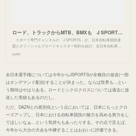
ロード、トラックからMTB、BMXも J SPORTSが全日本選手権全8大会を放送・配信
スポーツ専門チャンネルの「J SPORTS」が、日本自転車競技連
盟とオフィシャルブロードキャスター契約を結び、全日本自転車…
cyclist
全日本選手権については今年からJSPORTSが全種目の放送(一部
はオンデマンド配信)することが決まった。ならば世界も…とい
う期待はやはりある。ロードとシクロクロスについては過去に放
送した実績もあるのだし。
ただ、DAZNとの差別化という点においては、日本にもっとクロ
ーズアップし、日本における自転車競技の魅力を高める努力をし
てほしいなぁ…という気持ちもあったりする。その点で言えば、
今年から大分の大会を中継することはおおいに評価できる。