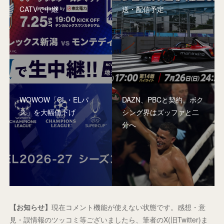
CATVで中継
送・配信予定
WOWOW「CL・ELパ
DAZN、PBCと契約。ボク
ス」を大幅値下げ
シング界はズッファと二
分へ
【お知らせ】
現在コメント機能が使えない状態です。感想・意
見・誤情報のツッコミ等ございましたら、筆者のX(旧Twitter)ま