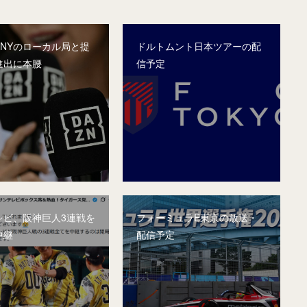
、NYのローカル局と提
ドルトムント日本ツアーの配
進出に本腰
信予定
レビ、阪神巨人3連戦を
フォーミュラE東京の放送・
中継
配信予定