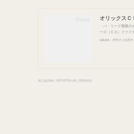
パ・リーグ優勝のオ
ーズ（ＣＳ）ファイ
zakzak：夕刊フジ公式
地上波
(
389
)
JSPORTS
(
192
)
野球
(
522
)