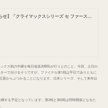
【重要なお知らせ】「クライマックスシリーズ セ ファーストステージ」ご視聴に関するお願い | J SPORTS 総合サイト【公式】
ックス戦の中継を毎日放送(MBS)が行うとのこと。今回、土日の
ターで分けるそうですが、ファイナル第1戦は平日でありともに
)と正面からぶつかることになります。日本シリーズ、そして来年以
を中継する予定となっています。第3戦と第6戦は同時開催となるた
す。