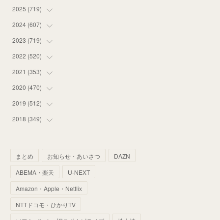
2025
(
719
(
12
)
)
(
55
)
2024
(
607
(
75
)
)
(
58
)
(
63
)
2023
(
719
(
51
)
)
(
58
)
(
57
)
(
48
)
2022
(
520
(
59
)
)
(
53
)
(
60
)
(
35
)
(
52
)
2021
(
353
(
65
)
)
(
59
)
(
62
)
(
51
)
(
55
)
(
44
)
2020
(
470
(
31
)
)
(
55
)
(
55
)
(
60
)
(
63
)
(
41
)
(
33
)
2019
(
512
(
34
)
)
(
67
)
(
61
)
(
59
)
(
53
)
(
43
)
(
34
)
(
32
)
2018
(
349
(
51
)
)
(
64
)
(
59
)
(
66
)
(
46
)
(
30
)
(
33
)
(
46
)
(
37
)
(
52
)
(
51
)
(
61
)
(
42
)
(
25
)
(
36
)
(
44
)
(
35
)
まとめ
お知らせ・あいさつ
DAZN
(
68
)
(
40
)
(
54
)
(
41
)
(
29
)
(
33
)
(
42
)
(
40
)
ABEMA・楽天
U-NEXT
(
60
)
(
50
)
(
56
)
(
33
)
(
25
)
(
53
)
(
50
)
(
39
)
Amazon・Apple・Netflix
(
42
)
(
58
)
(
56
)
(
38
)
(
32
)
(
41
)
(
34
)
(
42
)
NTTドコモ・ひかりTV
(
45
)
(
74
)
(
57
)
(
24
)
(
60
)
(
32
)
(
9
)