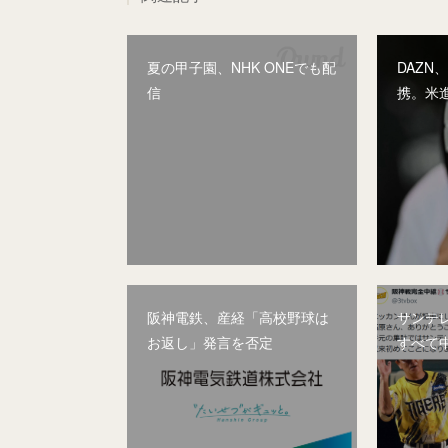
夏の甲子園、NHK ONEでも配
DAZN
信
携。米
阪神電鉄、産経「高校野球は
サンテ
お返し」発言を否定
すべて