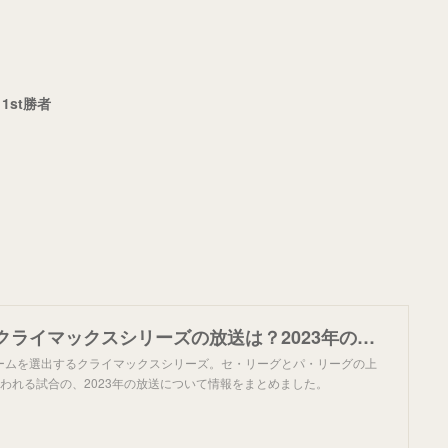
1st勝者
【プロ野球】クライマックスシリーズの放送は？2023年の地上波・CS・ネット配信について | 野球 | ABEMA TIMES | アベマタイムズ
ームを選出するクライマックスシリーズ。セ・リーグとパ・リーグの上
われる試合の、2023年の放送について情報をまとめました。