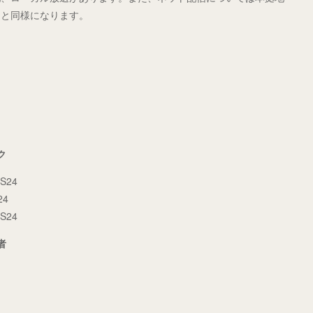
ンと同様になります。
ク
S24
24
S24
者