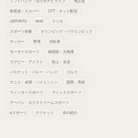
ソフトバンク・旧スポナビライブ
地上波
(
70
)
(
41
)
(
28
)
(
13
)
(
37
)
(
22
)
衛星波・スカパー
OTT・ネット配信
(
29
)
(
29
)
(
45
)
(
37
)
(
29
)
JSPORTS
NHK
ラジオ
(
33
)
(
49
)
(
59
)
(
32
)
スポーツ全般
オリンピック・パラリンピック
(
41
)
(
44
)
(
50
)
サッカー
野球
自転車
(
36
)
(
14
)
モータースポーツ
格闘技・大相撲
ラグビー・アメフト
陸上・水泳
バスケット・バレー・ハンド
ゴルフ
テニス・卓球・バドミントン
競馬・馬術
ウィンタースポーツ
マインドスポーツ
アーバン・エクストリームスポーツ
eスポーツ
クリケット
本の紹介