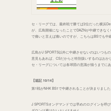
セ・リーグでは、最終戦で勝てば2位だった横浜D
が、広島開催になったことでDAZNが中継できな
で痛いと言えば痛いのですが、こちらはBSでも中
広島がJ SPORTS以外に中継させないのはいつ
意見もあれば、CSだからと特別扱いするのはおか
セ・リーグについては各球団の意識が揃うまでに
【追記 10/14】
第1戦がNHK BS1で中継されることが決まりま
J SPORTSオンデマンドでは早めのログインを
ダウンは避けないといけません。