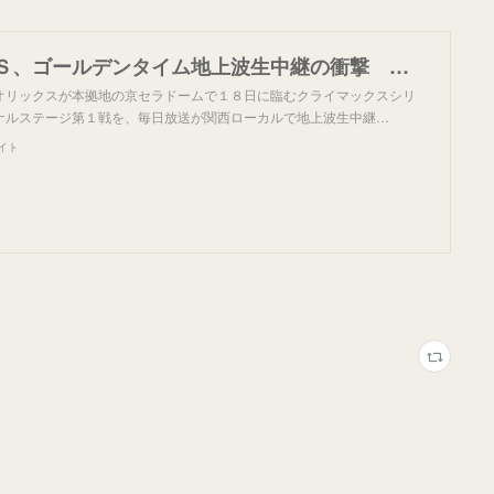
オリックスＣＳ、ゴールデンタイム地上波生中継の衝撃 しかも、裏番組に阪神ＣＳファイナル 在阪テレビ各局も動揺（1/2ページ）
リックスが本拠地の京セラドームで１８日に臨むクライマックスシリ
ナルステージ第１戦を、毎日放送が関西ローカルで地上波生中継…
サイト