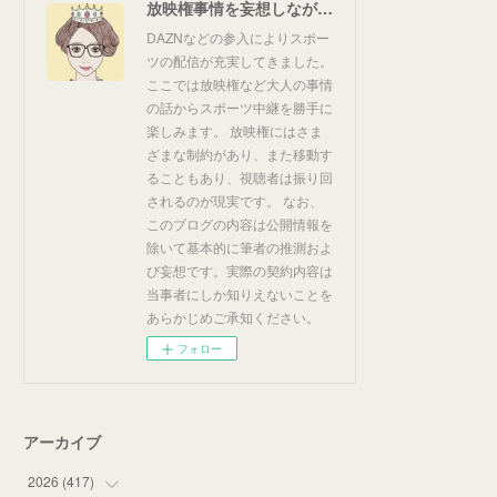
放映権事情を妄想しながらスポーツ中継を楽しむ
DAZNなどの参入によりスポー
ツの配信が充実してきました。
ここでは放映権など大人の事情
の話からスポーツ中継を勝手に
楽しみます。 放映権にはさま
ざまな制約があり、また移動す
ることもあり、視聴者は振り回
されるのが現実です。 なお、
このブログの内容は公開情報を
除いて基本的に筆者の推測およ
び妄想です。実際の契約内容は
当事者にしか知りえないことを
あらかじめご承知ください。
フォロー
アーカイブ
2026
(
417
)