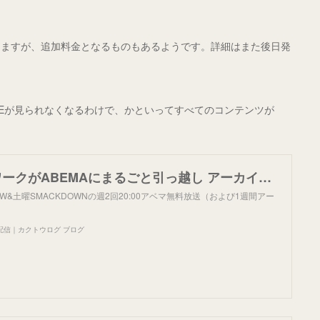
りますが、追加料金となるものもあるようです。詳細はまた後日発
LEが見られなくなるわけで、かといってすべてのコンテンツが
WWEネットワークがABEMAにまるごと引っ越し アーカイブ視聴月額960円 | プロレス・ボクシング・MMAの情報 カクトウログ
W&土曜SMACKDOWNの週2回20:00アベマ無料放送（および1週間アー
配信｜カクトウログ ブログ