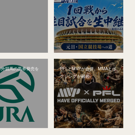
ーが継続
、海外競馬の馬券発売を
PFLとMVPが合併。MMAとボ
クシングが融合