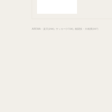
ABEMA・楽天
(
296
)
サッカー
(
1728
)
格闘技・大相撲
(
397
)