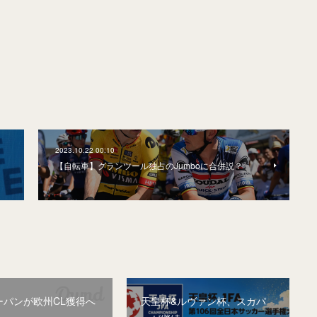
2023.10.22 00:10
【自転車】グランツール独占のJumboに合併説？
ーパンが欧州CL獲得へ
天皇杯&ルヴァン杯、スカパ