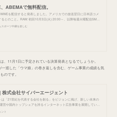
、ABEMAで無料配信。
よりWWEを配信すると発表しました。アメリカでの放送翌日に日本語コメ
とのこと。RAW: 初回10月3日(火) 20:00～、以降毎週火曜配信SM…
らスポーツ中継を楽しむ
は、11月1日に予定されている決算発表となるでしょうか。
気が一巡した「ウマ娘」の巻き返しを含む、ゲーム事業の成績も気
いものです。
 | 株式会社サイバーエージェント
トは「21世紀を代表する会社を創る」をビジョンに掲げ、新しい未来の
」の運営や国内トップシェアを誇るインターネット広告事業を展開してい…
ェント