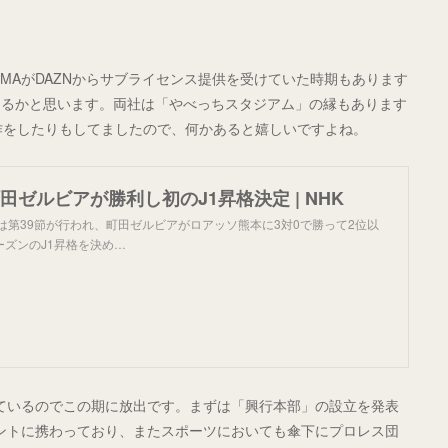
MAがDAZNからサブライセンス提供を受けていた時期もあります
あるかと思います。両社は「やべっちスタジアム」の縁もあります
制作をしたりもしてましたので、何かあると嬉しいですよね。
町田ゼルビアが勝利し初のJ1昇格決定 | NHK
2は第39節が行われ、町田ゼルビアがロアッソ熊本に3対0で勝って2位以
ズンのJ1昇格を決め…
っているのでこの期に放出です。まずは「興行本部」の設立を発表
ベントに携わっており、またスポーツにおいても傘下にプロレス団