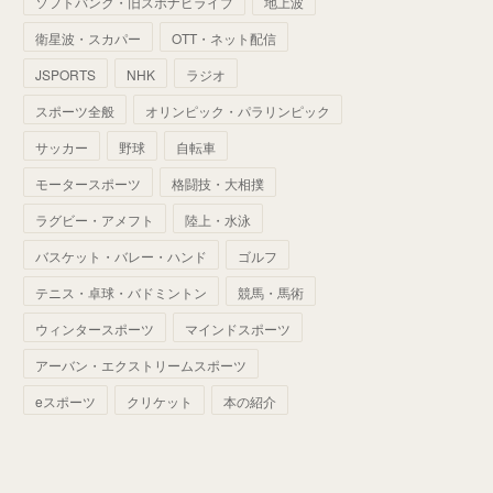
ソフトバンク・旧スポナビライブ
地上波
(
70
)
(
41
)
(
28
)
(
13
)
(
37
)
(
22
)
衛星波・スカパー
OTT・ネット配信
(
29
)
(
29
)
(
45
)
(
37
)
(
29
)
JSPORTS
NHK
ラジオ
(
33
)
(
49
)
(
59
)
(
32
)
スポーツ全般
オリンピック・パラリンピック
(
41
)
(
44
)
(
50
)
サッカー
野球
自転車
(
36
)
(
14
)
モータースポーツ
格闘技・大相撲
ラグビー・アメフト
陸上・水泳
バスケット・バレー・ハンド
ゴルフ
テニス・卓球・バドミントン
競馬・馬術
ウィンタースポーツ
マインドスポーツ
アーバン・エクストリームスポーツ
eスポーツ
クリケット
本の紹介