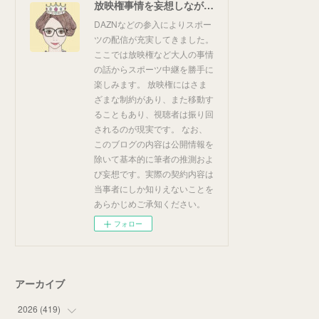
放映権事情を妄想しながらスポーツ中継を楽しむ
DAZNなどの参入によりスポー
ツの配信が充実してきました。
ここでは放映権など大人の事情
の話からスポーツ中継を勝手に
楽しみます。 放映権にはさま
ざまな制約があり、また移動す
ることもあり、視聴者は振り回
されるのが現実です。 なお、
このブログの内容は公開情報を
除いて基本的に筆者の推測およ
び妄想です。実際の契約内容は
当事者にしか知りえないことを
あらかじめご承知ください。
フォロー
アーカイブ
2026
(
419
)