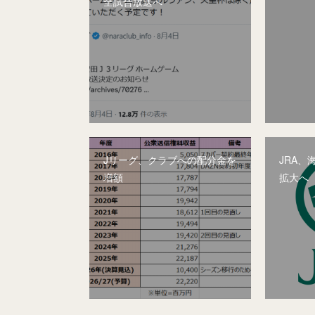
全試合放送へ
Jリーグ、クラブへの配分金を
JRA
増額
拡大へ