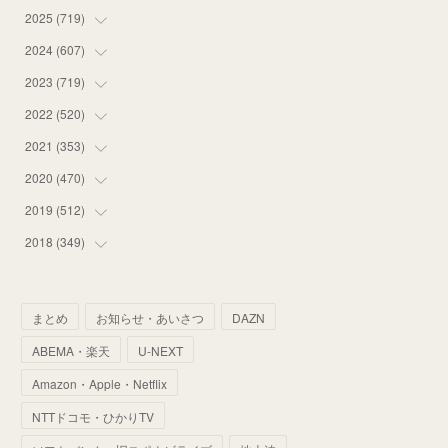
2025
(
719
(
14
)
)
(
55
)
2024
(
607
(
75
)
)
(
58
)
(
63
)
2023
(
719
(
51
)
)
(
58
)
(
57
)
(
48
)
2022
(
520
(
59
)
)
(
53
)
(
60
)
(
35
)
(
52
)
2021
(
353
(
65
)
)
(
59
)
(
62
)
(
51
)
(
55
)
(
44
)
2020
(
470
(
31
)
)
(
55
)
(
55
)
(
60
)
(
63
)
(
41
)
(
33
)
2019
(
512
(
34
)
)
(
67
)
(
61
)
(
59
)
(
53
)
(
43
)
(
34
)
(
32
)
2018
(
349
(
51
)
)
(
64
)
(
59
)
(
66
)
(
46
)
(
30
)
(
33
)
(
46
)
(
37
)
(
52
)
(
51
)
(
61
)
(
42
)
(
25
)
(
36
)
(
44
)
(
35
)
まとめ
お知らせ・あいさつ
DAZN
(
68
)
(
40
)
(
54
)
(
41
)
(
29
)
(
33
)
(
42
)
(
40
)
ABEMA・楽天
U-NEXT
(
60
)
(
50
)
(
56
)
(
33
)
(
25
)
(
53
)
(
50
)
(
39
)
Amazon・Apple・Netflix
(
42
)
(
58
)
(
56
)
(
38
)
(
32
)
(
41
)
(
34
)
(
42
)
NTTドコモ・ひかりTV
(
45
)
(
74
)
(
57
)
(
24
)
(
60
)
(
32
)
(
9
)