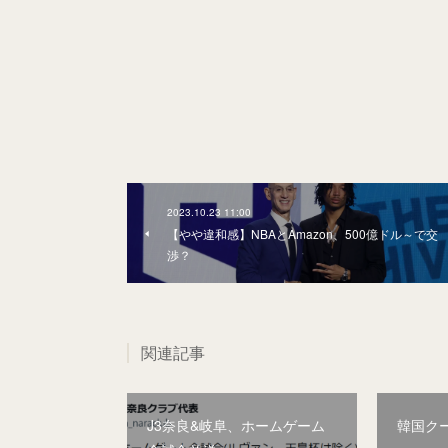
2023.10.23 11:00
【やや違和感】NBAとAmazon、500億ドル～で交
渉？
関連記事
J3奈良&岐阜、ホームゲーム
韓国ク