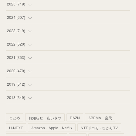
(
14
)
2025
(
719
)
(
55
)
(
75
)
2024
(
607
)
(
58
)
(
63
)
(
51
)
2023
(
719
)
(
58
)
(
57
)
(
48
)
(
59
)
2022
(
520
)
(
53
)
(
60
)
(
35
)
(
52
)
(
65
)
2021
(
353
)
(
59
)
(
62
)
(
51
)
(
55
)
(
44
)
(
31
)
2020
(
470
)
(
55
)
(
55
)
(
60
)
(
63
)
(
41
)
(
33
)
(
34
)
2019
(
512
)
(
67
)
(
61
)
(
59
)
(
53
)
(
43
)
(
34
)
(
32
)
(
51
)
2018
(
349
)
(
64
)
(
59
)
(
66
)
(
46
)
(
30
)
(
33
)
(
46
)
(
37
)
まとめ
お知らせ・あいさつ
DAZN
ABEMA・楽天
(
52
)
(
51
)
(
61
)
(
42
)
(
25
)
(
36
)
(
44
)
(
35
)
U-NEXT
Amazon・Apple・Netflix
NTTドコモ・ひかりTV
(
68
)
(
40
)
(
54
)
(
41
)
(
29
)
(
33
)
(
42
)
(
40
)