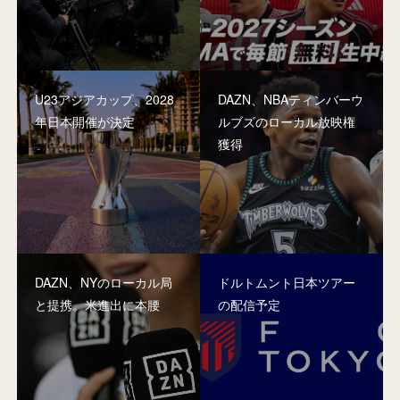
U23アジアカップ、2028
DAZN、NBAティンバーウ
年日本開催が決定
ルブズのローカル放映権
獲得
DAZN、NYのローカル局
ドルトムント日本ツアー
と提携。米進出に本腰
の配信予定