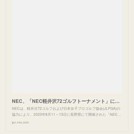
NEC、「NEC軽井沢72ゴルフトーナメント」においてローカル5Gを活用したリアルタイム映像配信を実施：プレスリリース: UNIVERGE［ユニバージュ］ | NEC
NECは、軽井沢72ゴルフおよび日本女子プロゴルフ協会(JLPGA)の
協力により、2023年8月11～13日に長野県にて開催された「NEC…
jpn.nec.com