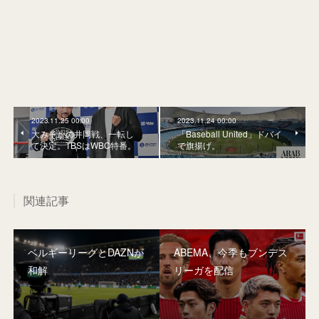
2023.11.25 00:00
2023.11.24 00:00
大みそかの井岡戦、一転し
「Baseball United」ドバイ
て決定。TBSはWBC特番。
で旗揚げ。
関連記事
ベルギーリーグとDAZNが
ABEMA、今季もブンデス
和解
リーガを配信