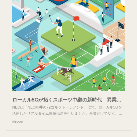
ローカル5Gが拓くスポーツ中継の新時代 異業種による共創プロジェクトの舞台裏 ～ゴルフのインターネット映像伝送の成功に見る5G活用の新時代～
NECは「NEC軽井沢72ゴルフトーナメント」にて、ローカル5Gを
活用したリアルタイム映像伝送を行いました。産業だけでなく、…
wisdom