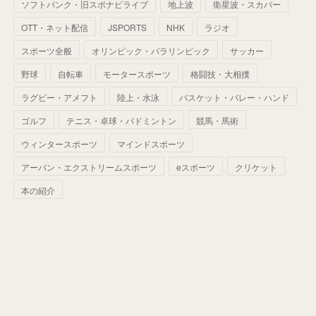
ソフトバンク・旧スポナビライブ
地上波
衛星波・スカパー
(
60
)
(
50
)
(
56
)
(
33
)
(
25
)
(
53
)
OTT・ネット配信
JSPORTS
NHK
ラジオ
(
50
)
(
39
)
(
42
)
スポーツ全般
(
58
)
オリンピック・パラリンピック
サッカー
(
56
)
(
38
)
(
32
)
(
41
)
(
34
)
(
42
)
野球
自転車
モータースポーツ
格闘技・大相撲
(
45
)
(
74
)
(
57
)
(
24
)
(
60
)
(
32
)
(
9
)
ラグビー・アメフト
陸上・水泳
バスケット・バレー・ハンド
(
70
)
(
41
)
(
28
)
(
13
)
(
37
)
(
22
)
ゴルフ
テニス・卓球・バドミントン
競馬・馬術
(
29
)
ウィンタースポーツ
(
29
)
マインドスポーツ
(
45
)
(
37
)
(
29
)
アーバン・エクストリームスポーツ
eスポーツ
クリケット
(
33
)
(
49
)
(
59
)
(
32
)
本の紹介
(
41
)
(
44
)
(
50
)
(
36
)
(
14
)