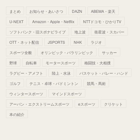
(
66
)
(
46
)
(
30
)
(
33
)
(
46
)
(
37
)
まとめ
お知らせ・あいさつ
DAZN
ABEMA・楽天
(
52
)
(
51
)
(
61
)
(
42
)
(
25
)
(
36
)
(
44
)
(
35
)
U-NEXT
Amazon・Apple・Netflix
NTTドコモ・ひかりTV
(
68
)
(
40
)
(
54
)
(
41
)
(
29
)
(
33
)
(
42
)
(
40
)
ソフトバンク・旧スポナビライブ
地上波
衛星波・スカパー
(
60
)
(
50
)
(
56
)
(
33
)
(
25
)
(
53
)
OTT・ネット配信
JSPORTS
NHK
ラジオ
(
50
)
(
39
)
(
42
)
スポーツ全般
(
58
)
オリンピック・パラリンピック
サッカー
(
56
)
(
38
)
(
32
)
(
41
)
(
34
)
(
42
)
野球
自転車
モータースポーツ
格闘技・大相撲
(
45
)
(
74
)
(
57
)
(
24
)
(
60
)
(
32
)
(
9
)
ラグビー・アメフト
陸上・水泳
バスケット・バレー・ハンド
(
70
)
(
41
)
(
28
)
(
13
)
(
37
)
(
22
)
ゴルフ
テニス・卓球・バドミントン
競馬・馬術
(
29
)
ウィンタースポーツ
(
29
)
マインドスポーツ
(
45
)
(
37
)
(
29
)
アーバン・エクストリームスポーツ
eスポーツ
クリケット
(
33
)
(
49
)
(
59
)
(
32
)
本の紹介
(
41
)
(
44
)
(
50
)
(
36
)
(
14
)