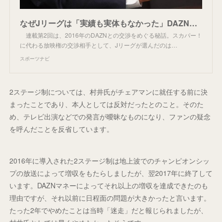
なぜJリーグは「実績も実体もなかった」DAZNを選んだのか？ 村井満氏が今だから語る秘話(2) - スポーツナビ
連載第2回は、2016年のDAZNとの交渉をめぐる秘話。スカパー！
に代わる放映権の交渉相手として、Jリーグが選んだのは…
スポーツナビ
2ステージ制については、村井氏がチェアマンに就任する前に決
まったことであり、本人としては反対だったとのこと。そのた
め、テレビ出演などでの発言が曖昧なものになり、ファンの疑念
を呼んだことを反省しています。
2016年に導入された2ステージ制は地上波でのチャンピオンシッ
プの放送によって増収をもたらしましたが、翌2017年に終了して
います。DAZNマネーによってそれ以上の増収を達成できたのも
理由ですが、それ以前に日程面の問題が大きかったと言います。
たった2年でやめたことは当時「迷走」だと報じられましたが、