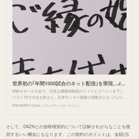
世界初の｢年間1000試合のネット配信｣を実現…JリーグがDAZNと｢2100億円の巨額契約｣を結んだワケ ｢開幕戦はシステム障害｣だったが…
W杯カタール大会で、日本は優勝経験国のドイツとスペインを下し
ベスト16で大会を終えた。日本サッカー躍進の原動力となったJリ…
PRESIDENT Online（プレジデントオンライン）
そして、DAZNとの放映権契約について誤解されがちなことを復
習するいい機会にもなります。この契約のポイントは、金額(当