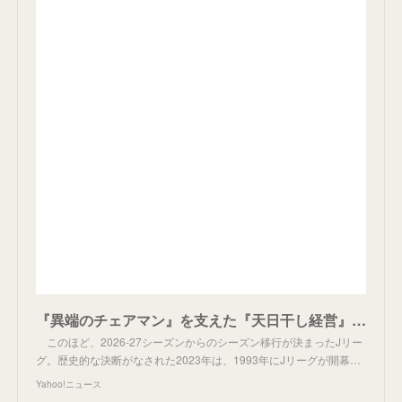
『異端のチェアマン』を支えた『天日干し経営』 Jリーグ30周年に出版された2冊の「村井満」関連書籍（宇都宮徹壱） - エキスパート - Yahoo!ニュース
このほど、2026-27シーズンからのシーズン移行が決まったJリー
グ。歴史的な決断がなされた2023年は、1993年にJリーグが開幕…
Yahoo!ニュース