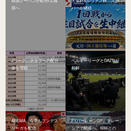
韓国クーパンが欧州CL獲
天皇杯&ルヴァン杯、スカ
得へ
パーが継続
Jリーグ、クラブへの配分
ベルギーリーグとDAZNが
金を増額
和解
ABEMA、今季もブンデス
F1バーレーンGP、マレー
リーガを配信
シアで開催へ。W杯との