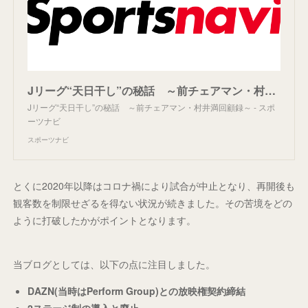
Jリーグ“天日干し”の秘話 ～前チェアマン・村井満回顧録～ - スポーツナビ
Jリーグ“天日干し”の秘話 ～前チェアマン・村井満回顧録～ - スポ
ーツナビ
スポーツナビ
とくに2020年以降はコロナ禍により試合が中止となり、再開後も
観客数を制限せざるを得ない状況が続きました。その苦境をどの
ように打破したかがポイントとなります。
当ブログとしては、以下の点に注目しました。
DAZN(当時はPerform Group)との放映権契約締結