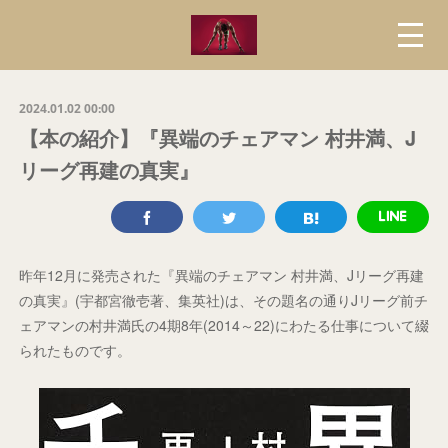
2024.01.02 00:00
【本の紹介】『異端のチェアマン 村井満、J
リーグ再建の真実』
昨年12月に発売された『異端のチェアマン 村井満、Jリーグ再建
の真実』(宇都宮徹壱著、集英社)は、その題名の通りJリーグ前チ
ェアマンの村井満氏の4期8年(2014～22)にわたる仕事について綴
られたものです。