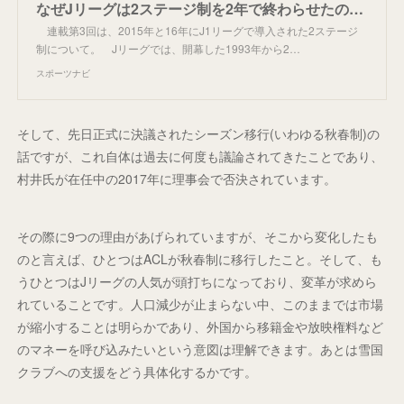
なぜJリーグは2ステージ制を2年で終わらせたのか？ 村井満氏が今だから語る秘話(3) - スポーツナビ
連載第3回は、2015年と16年にJ1リーグで導入された2ステージ
制について。 Jリーグでは、開幕した1993年から2…
スポーツナビ
そして、先日正式に決議されたシーズン移行(いわゆる秋春制)の
話ですが、これ自体は過去に何度も議論されてきたことであり、
村井氏が在任中の2017年に理事会で否決されています。
その際に9つの理由があげられていますが、そこから変化したも
のと言えば、ひとつはACLが秋春制に移行したこと。そして、も
うひとつはJリーグの人気が頭打ちになっており、変革が求めら
れていることです。人口減少が止まらない中、このままでは市場
が縮小することは明らかであり、外国から移籍金や放映権料など
のマネーを呼び込みたいという意図は理解できます。あとは雪国
クラブへの支援をどう具体化するかです。