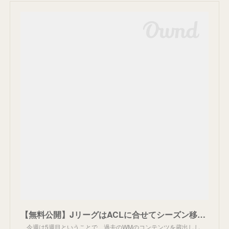
【無料公開】JリーグはACLに合せてシーズン移行するべきか？ クラブ側、選手側、欧州側──それぞれの視点から考える＜1/3＞
今週は5週目ということで、過去のWMのコンテンツを蔵出しし