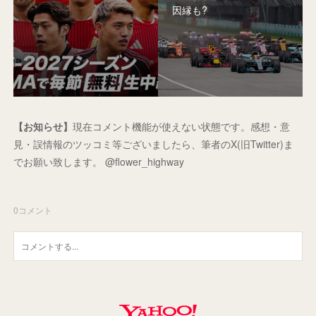
因縁も?
【お知らせ】
現在コメント機能が使えない状態です。感想・意
見・誤情報のツッコミ等ございましたら、筆者のX(旧Twitter)ま
でお願い致します。 @flower_highway
0
コメント