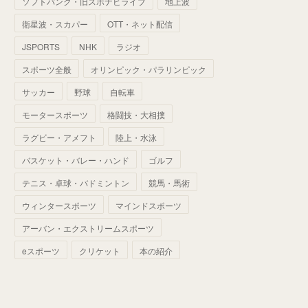
ソフトバンク・旧スポナビライブ
地上波
(
70
)
(
41
)
(
28
)
(
13
)
(
37
)
(
22
)
衛星波・スカパー
OTT・ネット配信
(
29
)
(
29
)
(
45
)
(
37
)
(
29
)
JSPORTS
NHK
ラジオ
(
33
)
(
49
)
(
59
)
(
32
)
スポーツ全般
オリンピック・パラリンピック
(
41
)
(
44
)
(
50
)
サッカー
野球
自転車
(
36
)
(
14
)
モータースポーツ
格闘技・大相撲
ラグビー・アメフト
陸上・水泳
バスケット・バレー・ハンド
ゴルフ
テニス・卓球・バドミントン
競馬・馬術
ウィンタースポーツ
マインドスポーツ
アーバン・エクストリームスポーツ
eスポーツ
クリケット
本の紹介