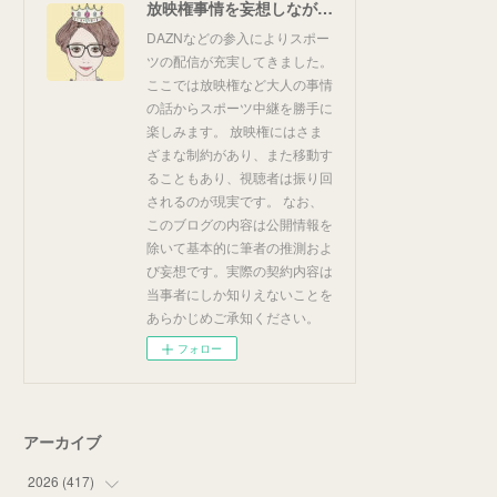
放映権事情を妄想しながらスポーツ中継を楽しむ
DAZNなどの参入によりスポー
ツの配信が充実してきました。
ここでは放映権など大人の事情
の話からスポーツ中継を勝手に
楽しみます。 放映権にはさま
ざまな制約があり、また移動す
ることもあり、視聴者は振り回
されるのが現実です。 なお、
このブログの内容は公開情報を
除いて基本的に筆者の推測およ
び妄想です。実際の契約内容は
当事者にしか知りえないことを
あらかじめご承知ください。
フォロー
アーカイブ
2026
(
417
)