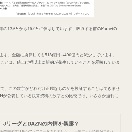
12.6%から15.0%に伸ばしています。吸収する前のParaviの
ています。金額に換算しても513億円→490億円と減少しています。
ることは、値上げ幅以上に解約が発生していることを示唆していま
ので、この数字がどれだけ正確なものかを検証することはできませ
ZNが公表している決算資料の数字との比較では、いささか過剰に
、JリーグとDAZNの内情を暴露？
9:00】報告書の改訂版がアップロードされました。「一部誤った情報が含まれ