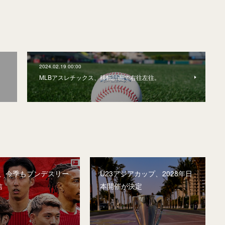
2024.02.19 00:00
。
MLBアスレチックス、移転計画で右往左往。
A、今季もブンデスリー
U23アジアカップ、2028年日
信
本開催が決定