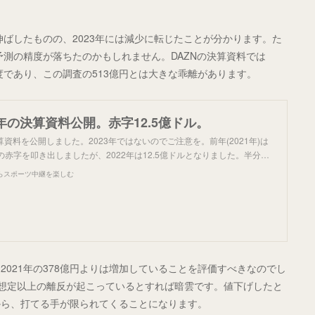
伸ばしたものの、2023年には減少に転じたことが分かります。た
予測の精度が落ちたのかもしれません。DAZNの決算資料では
円程度であり、この調査の513億円とは大きな乖離があります。
22年の決算資料公開。赤字12.5億ドル。
決算資料を公開しました。2023年ではないのでご注意を。前年(2021年)は
の赤字を叩き出しましたが、2022年は12.5億ドルとなりました。半分…
らスポーツ中継を楽しむ
021年の378億円よりは増加していることを評価すべきなのでし
、想定以上の離反が起こっているとすれば暗雲です。値下げしたと
から、打てる手が限られてくることになります。