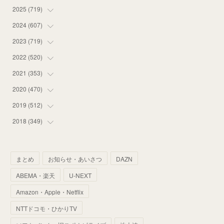
2025
(
719
(
12
)
)
(
55
)
2024
(
607
(
75
)
)
(
58
)
(
63
)
2023
(
719
(
51
)
)
(
58
)
(
57
)
(
48
)
2022
(
520
(
59
)
)
(
53
)
(
60
)
(
35
)
(
52
)
2021
(
353
(
65
)
)
(
59
)
(
62
)
(
51
)
(
55
)
(
44
)
2020
(
470
(
31
)
)
(
55
)
(
55
)
(
60
)
(
63
)
(
41
)
(
33
)
2019
(
512
(
34
)
)
(
67
)
(
61
)
(
59
)
(
53
)
(
43
)
(
34
)
(
32
)
2018
(
349
(
51
)
)
(
64
)
(
59
)
(
66
)
(
46
)
(
30
)
(
33
)
(
46
)
(
37
)
(
52
)
(
51
)
(
61
)
(
42
)
(
25
)
(
36
)
(
44
)
(
35
)
まとめ
お知らせ・あいさつ
DAZN
(
68
)
(
40
)
(
54
)
(
41
)
(
29
)
(
33
)
(
42
)
(
40
)
ABEMA・楽天
U-NEXT
(
60
)
(
50
)
(
56
)
(
33
)
(
25
)
(
53
)
(
50
)
(
39
)
Amazon・Apple・Netflix
(
42
)
(
58
)
(
56
)
(
38
)
(
32
)
(
41
)
(
34
)
(
42
)
NTTドコモ・ひかりTV
(
45
)
(
74
)
(
57
)
(
24
)
(
60
)
(
32
)
(
9
)