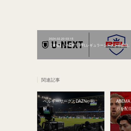
2024.02.20 03:15
【速報】U-NEXT、PFLレギュラーシーズンも配信
関連記事
ベルギーリーグとDAZNが和
ABEM
解
ガを配