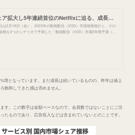
U-NEXTがシェア拡大し5年連続首位のNetflixに迫る、成長続く定額制動画配信市場は5,000億円超え（前年比12.1％増） - GEM Standard
s株式会社は2月16日（金）、2023年の動画配信（VOD）市場規模推計と、その
場規模を3つのシナリオで予測した「動画配信（VOD）市場5年間予測（…
ら12%増となっています。まだ成長は続いているものの、昨年は値上
そろ飽和してきた感は否めません。
います。この数字は金額ベースなので、会員数ではないことにご注
払ったものであり、広告収入などは含まれていないとのことです。