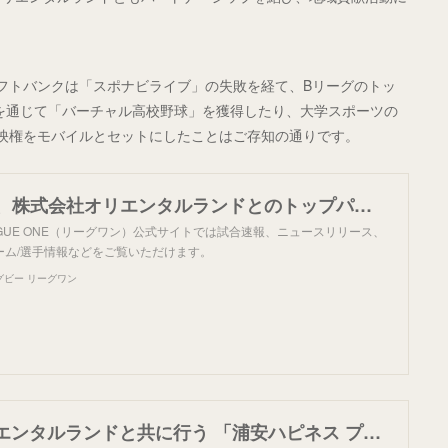
フトバンクは「スポナビライブ」の失敗を経て、Bリーグのトッ
ルを通じて「バーチャル高校野球」を獲得したり、大学スポーツの
の放映権をモバイルとセットにしたことはご存知の通りです。
浦安D-Rocks、株式会社オリエンタルランドとのトップパートナーシップ契約締結のお知らせ | 【公式】ジャパンラグビー リーグワン
 LEAGUE ONE（リーグワン）公式サイトでは試合速報、ニュースリリース、
ーム/選手情報などをご覧いただけます。
グビー リーグワン
株式会社オリエンタルランドと共に行う 「浦安ハピネス プロジェクト」の実施について | URAYASU D-Rocks