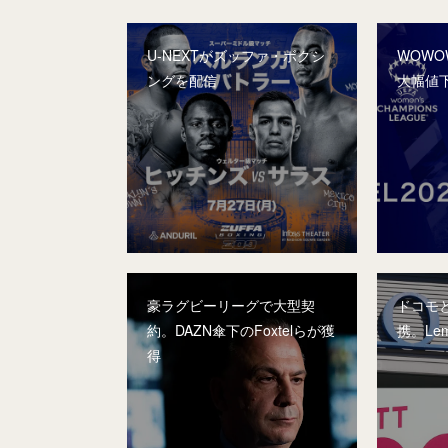
U-NEXTがズッファ・ボクシ
WOWO
ングを配信
大幅値
豪ラグビーリーグで大型契
ドコモ
約。DAZN傘下のFoxtelらが獲
携。Le
得