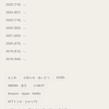
2025
(
719
(
14
)
)
(
55
)
2024
(
607
(
75
)
)
(
58
)
(
63
)
2023
(
719
(
51
)
)
(
58
)
(
57
)
(
48
)
2022
(
520
(
59
)
)
(
53
)
(
60
)
(
35
)
(
52
)
2021
(
353
(
65
)
)
(
59
)
(
62
)
(
51
)
(
55
)
(
44
)
2020
(
470
(
31
)
)
(
55
)
(
55
)
(
60
)
(
63
)
(
41
)
(
33
)
2019
(
512
(
34
)
)
(
67
)
(
61
)
(
59
)
(
53
)
(
43
)
(
34
)
(
32
)
2018
(
349
(
51
)
)
(
64
)
(
59
)
(
66
)
(
46
)
(
30
)
(
33
)
(
46
)
(
37
)
(
52
)
(
51
)
(
61
)
(
42
)
(
25
)
(
36
)
(
44
)
(
35
)
まとめ
お知らせ・あいさつ
DAZN
(
68
)
(
40
)
(
54
)
(
41
)
(
29
)
(
33
)
(
42
)
(
40
)
ABEMA・楽天
U-NEXT
(
60
)
(
50
)
(
56
)
(
33
)
(
25
)
(
53
)
(
50
)
(
39
)
Amazon・Apple・Netflix
(
42
)
(
58
)
(
56
)
(
38
)
(
32
)
(
41
)
(
34
)
(
42
)
NTTドコモ・ひかりTV
(
45
)
(
74
)
(
57
)
(
24
)
(
60
)
(
32
)
(
9
)