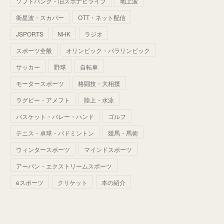
ソフトバンク・旧スポナビライブ
地上波
(
70
)
(
41
)
(
28
)
(
13
)
(
37
)
(
22
)
衛星波・スカパー
OTT・ネット配信
(
29
)
(
29
)
(
45
)
(
37
)
(
29
)
JSPORTS
NHK
ラジオ
(
33
)
(
49
)
(
59
)
(
32
)
スポーツ全般
オリンピック・パラリンピック
(
41
)
(
44
)
(
50
)
サッカー
野球
自転車
(
36
)
(
14
)
モータースポーツ
格闘技・大相撲
ラグビー・アメフト
陸上・水泳
バスケット・バレー・ハンド
ゴルフ
テニス・卓球・バドミントン
競馬・馬術
ウィンタースポーツ
マインドスポーツ
アーバン・エクストリームスポーツ
eスポーツ
クリケット
本の紹介