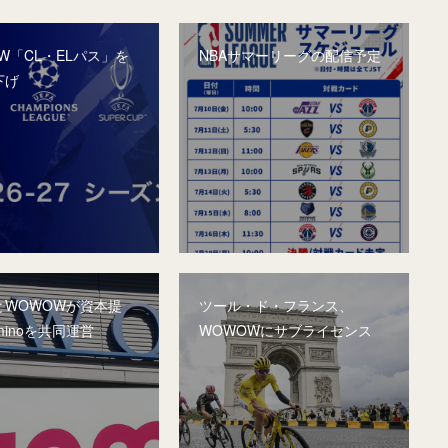
W「CL・ELパス」を
NBAサマーリーグの配信予定
下げ
とWOWOWが資本提
ツール・ド・フランス、
minoを共同運営
WOWOWにサブライセンス