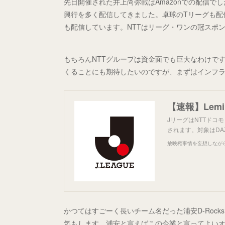
先日開催された井上尚弥戦はAmazonでの配信でし
興行を多く配信してきました。卓球のTリーグも配
も配信しています。NTTはリーグ・ワンの冠スポ
もちろんNTTグループは資金面でも巨大なわけで
くることにも期待したいのですが、まずはインフ
【速報】Lem
JリーグはNTTドコ
されます。対象はDA
放映権事情を妄想しなが
かつてはすごーく長いチーム名だった浦安D-Roc
気もします。浦安と言えばこの企業と言ってよい