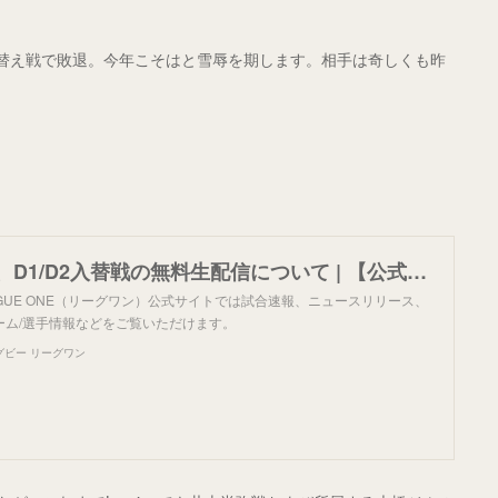
替え戦で敗退。今年こそはと雪辱を期します。相手は奇しくも昨
浦安D-Rocks、D1/D2入替戦の無料生配信について | 【公式】ジャパンラグビー リーグワン
 LEAGUE ONE（リーグワン）公式サイトでは試合速報、ニュースリリース、
ーム/選手情報などをご覧いただけます。
グビー リーグワン