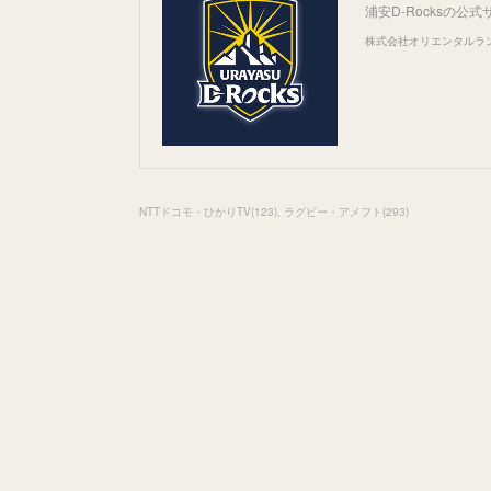
浦安D-Rocksの
株式会社オリエンタルランド
NTTドコモ・ひかりTV
(
123
)
ラグビー・アメフト
(
293
)