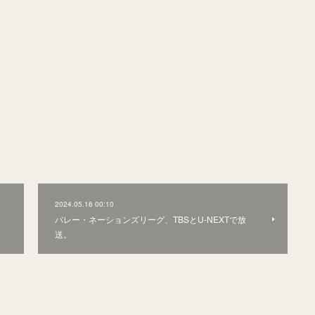
2024.05.16 00:10
バレー・ネーションズリーグ、TBSとU-NEXTで放
送。