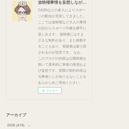
放映権事情を妄想しながらスポーツ中継を楽しむ
DAZNなどの参入によりスポー
ツの配信が充実してきました。
ここでは放映権など大人の事情
の話からスポーツ中継を勝手に
楽しみます。 放映権にはさま
ざまな制約があり、また移動す
ることもあり、視聴者は振り回
されるのが現実です。 なお、
このブログの内容は公開情報を
除いて基本的に筆者の推測およ
び妄想です。実際の契約内容は
当事者にしか知りえないことを
あらかじめご承知ください。
フォロー
アーカイブ
2026
(
419
)