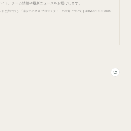
公式サイト。チーム情報や最新ニュースをお届けします。
と共に行う 「浦安ハピネス プロジェクト」の実施について | URAYASU D-Rocks