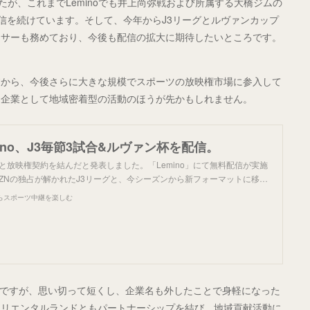
たが、これまでLeminoでも井上尚弥戦および所属する大橋ジムの
信を続けています。そして、今年からJ3リーグとルヴァンカップ
ンサーも務めており、今後も配信の拡大に期待したいところです。
すから、今後さらに大きな規模でスポーツの放映権市場に参入して
ラ企業として地域密着型の活動のほうが先かもしれません。
ino、J3毎節3試合&ルヴァン杯を配信。
モと放映権契約を結んだと発表しました。「Lemino」にて無料配信が実施
ZNの独占が解かれたJ3リーグと、今シーズンから新フォーマットに移…
らスポーツ中継を楽しむ
ksですが、思い切って短くし、企業名も外したことで身軽になった
オリエンタルランドともパートナーシップを結び、地域貢献活動に