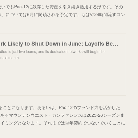
次いでもPac-12に残存した資産を引き続き活用する形です。その
work」については6月に閉鎖される予定です。もはや24時間流すコン
Pac-12 Network Likely to Shut Down in June; Layoffs Begin in January
ed to just two teams, and its dedicated networks will begin the
 next month.
ことになります。あるいは、Pac-12のブランド力を活かした
るマウンテンウエスト・カンファレンスは2025-26シーズンま
タイミングとなります。それまでは単年契約でつないでいくことに