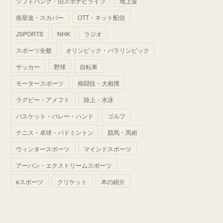
ソフトバンク・旧スポナビライブ
地上波
(
70
)
(
41
)
(
28
)
(
13
)
(
37
)
(
22
)
衛星波・スカパー
OTT・ネット配信
(
29
)
(
29
)
(
45
)
(
37
)
(
29
)
JSPORTS
NHK
ラジオ
(
33
)
(
49
)
(
59
)
(
32
)
スポーツ全般
オリンピック・パラリンピック
(
41
)
(
44
)
(
50
)
サッカー
野球
自転車
(
36
)
(
14
)
モータースポーツ
格闘技・大相撲
ラグビー・アメフト
陸上・水泳
バスケット・バレー・ハンド
ゴルフ
テニス・卓球・バドミントン
競馬・馬術
ウィンタースポーツ
マインドスポーツ
アーバン・エクストリームスポーツ
eスポーツ
クリケット
本の紹介