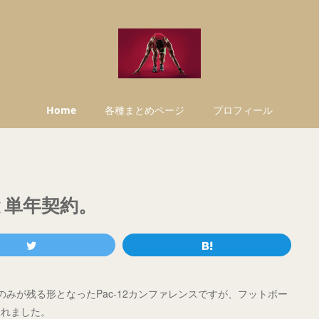
Home
各種まとめページ
プロフィール
Wと単年契約。
みが残る形となったPac-12カンファレンスですが、フットボー
されました。