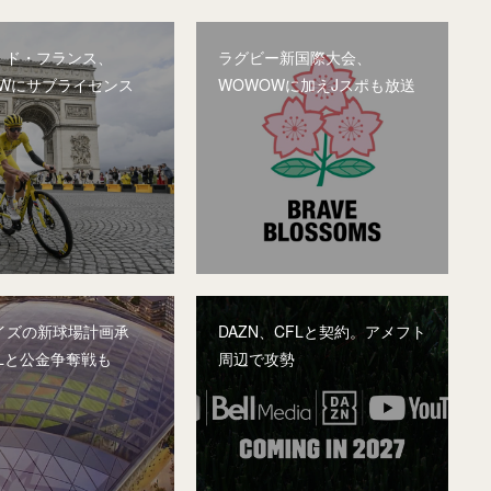
・ド・フランス、
ラグビー新国際大会、
OWにサブライセンス
WOWOWに加えJスポも放送
レイズの新球場計画承
DAZN、CFLと契約。アメフト
Lと公金争奪戦も
周辺で攻勢