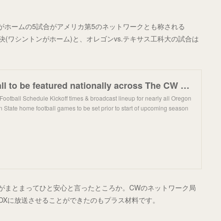
がホームの5試合がアメリカ第5のネットワークとも称される
決(ワシントンがホーム)と、オレゴンvs.テキサス工科大の試合は
Pac-12 football to be featured nationally across The CW Network & FOX Sports in 2024
ootball Schedule Kickoff times & broadcast lineup for nearly all Oregon
 State home football games to be set prior to start of upcoming season
がまとまってひと安心と言ったところか。CWのネットワーク局
OXに放送させることができたのもプラス材料です。