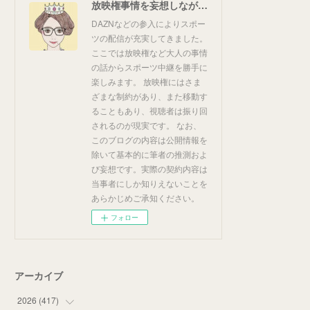
放映権事情を妄想しながらスポーツ中継を楽しむ
DAZNなどの参入によりスポー
ツの配信が充実してきました。
ここでは放映権など大人の事情
の話からスポーツ中継を勝手に
楽しみます。 放映権にはさま
ざまな制約があり、また移動す
ることもあり、視聴者は振り回
されるのが現実です。 なお、
このブログの内容は公開情報を
除いて基本的に筆者の推測およ
び妄想です。実際の契約内容は
当事者にしか知りえないことを
あらかじめご承知ください。
フォロー
アーカイブ
2026
(
417
)