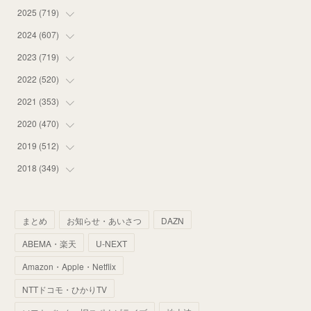
2025
(
719
(
12
)
)
(
55
)
2024
(
607
(
75
)
)
(
58
)
(
63
)
2023
(
719
(
51
)
)
(
58
)
(
57
)
(
48
)
2022
(
520
(
59
)
)
(
53
)
(
60
)
(
35
)
(
52
)
2021
(
353
(
65
)
)
(
59
)
(
62
)
(
51
)
(
55
)
(
44
)
2020
(
470
(
31
)
)
(
55
)
(
55
)
(
60
)
(
63
)
(
41
)
(
33
)
2019
(
512
(
34
)
)
(
67
)
(
61
)
(
59
)
(
53
)
(
43
)
(
34
)
(
32
)
2018
(
349
(
51
)
)
(
64
)
(
59
)
(
66
)
(
46
)
(
30
)
(
33
)
(
46
)
(
37
)
(
52
)
(
51
)
(
61
)
(
42
)
(
25
)
(
36
)
(
44
)
(
35
)
まとめ
お知らせ・あいさつ
DAZN
(
68
)
(
40
)
(
54
)
(
41
)
(
29
)
(
33
)
(
42
)
(
40
)
ABEMA・楽天
U-NEXT
(
60
)
(
50
)
(
56
)
(
33
)
(
25
)
(
53
)
(
50
)
(
39
)
Amazon・Apple・Netflix
(
42
)
(
58
)
(
56
)
(
38
)
(
32
)
(
41
)
(
34
)
(
42
)
NTTドコモ・ひかりTV
(
45
)
(
74
)
(
57
)
(
24
)
(
60
)
(
32
)
(
9
)