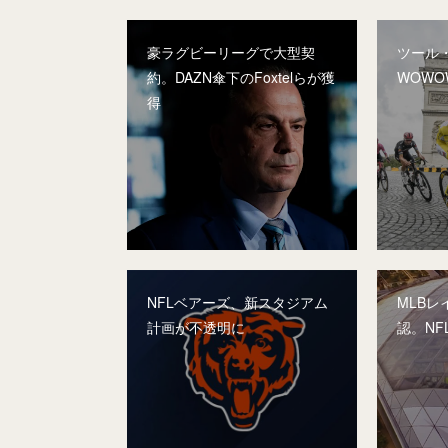
豪ラグビーリーグで大型契
ツール
約。DAZN傘下のFoxtelらが獲
WOW
得
NFLベアーズ、新スタジアム
MLB
計画が不透明に
認。NF