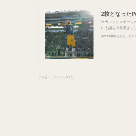
2校となったP
米カレッジスポーツの
いう話を以前書きま
放映権事情を妄想しなが
ラグビー・アメフト
(
293
)