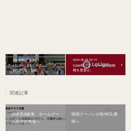
2024.06.07 00:00
2024.06.06 00:10
バレー・SVリーグ、J
仏beIN、ラ・リーガの放映
SPORTSと契約。
権を更新か。
関連記事
J3奈良&岐阜、ホームゲー
韓国クーパンが欧州CL獲
ム全試合放送へ
得へ