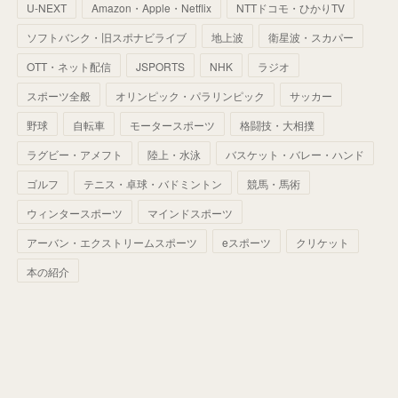
U-NEXT
Amazon・Apple・Netflix
NTTドコモ・ひかりTV
(
68
)
(
40
)
(
54
)
(
41
)
(
29
)
(
33
)
(
42
)
(
40
)
ソフトバンク・旧スポナビライブ
地上波
衛星波・スカパー
(
60
)
(
50
)
(
56
)
(
33
)
(
25
)
(
53
)
OTT・ネット配信
JSPORTS
NHK
ラジオ
(
50
)
(
39
)
(
42
)
スポーツ全般
(
58
)
オリンピック・パラリンピック
サッカー
(
56
)
(
38
)
(
32
)
(
41
)
(
34
)
(
42
)
野球
自転車
モータースポーツ
格闘技・大相撲
(
45
)
(
74
)
(
57
)
(
24
)
(
60
)
(
32
)
(
9
)
ラグビー・アメフト
陸上・水泳
バスケット・バレー・ハンド
(
70
)
(
41
)
(
28
)
(
13
)
(
37
)
(
22
)
ゴルフ
テニス・卓球・バドミントン
競馬・馬術
(
29
)
ウィンタースポーツ
(
29
)
マインドスポーツ
(
45
)
(
37
)
(
29
)
アーバン・エクストリームスポーツ
eスポーツ
クリケット
(
33
)
(
49
)
(
59
)
(
32
)
本の紹介
(
41
)
(
44
)
(
50
)
(
36
)
(
14
)