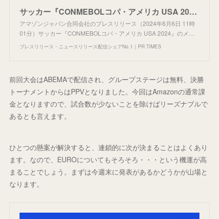
サッカー『CONMEBOLコパ・アメリカ USA 2024』のメッシ擁する世界王者アルゼンチン代表、スター軍団ブラジル代表のグループステージ全6試合と決勝トーナメント全試合、計14試合を独占ライブ配信
アマゾンジャパン合同会社のプレスリリース（2024年6月6日 11時
01分）サッカー『CONMEBOLコパ・アメリカ USA 2024』のメ…
プレスリリース・ニュースリリース配信シェアNo.1｜PR TIMES
前回大会はABEMAで配信され、グループステージは無料、決勝
トーナメントからはPPVとなりました。今回はAmazonの通常課
金となりますので、試合数が少ないことを除けばリーズナブルで
あるとも言えます。
ひとつの懸案が解決すると、連鎖的に次が決まることはよくあり
ます。なので、EUROについてもそろそろ・・・という機運が高
まることでしょう。まずは今週末に発表があるかどうかが山場と
なります。