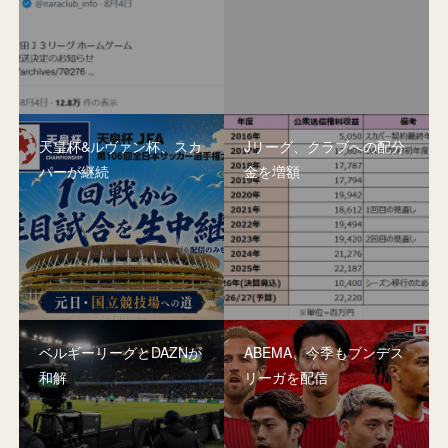
天皇杯&ルヴァン杯、スカ
Jリーグ、クラブへの配分
パーが継続
金を増額
ベルギーリーグとDAZNが
ABEMA、今季もブンデス
和解
リーガを配信