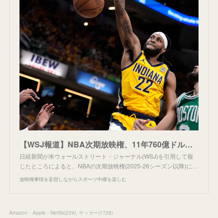
【WSJ報道】NBA次期放映権、11年760億ドルか。
日経新聞が米ウォールストリート・ジャーナル(WSJ)を引用して報
じたところによると、NBAの次期放映権(2025-26シーズン以降)に…
放映権事情を妄想しながらスポーツ中継を楽しむ
Amazon・Apple・Netflix
(
229
)
サッカー
(
1728
)