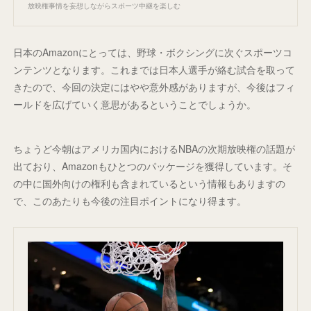
放映権事情を妄想しながらスポーツ中継を楽しむ
日本のAmazonにとっては、野球・ボクシングに次ぐスポーツコ
ンテンツとなります。これまでは日本人選手が絡む試合を取って
きたので、今回の決定にはやや意外感がありますが、今後はフィ
ールドを広げていく意思があるということでしょうか。
ちょうど今朝はアメリカ国内におけるNBAの次期放映権の話題が
出ており、Amazonもひとつのパッケージを獲得しています。そ
の中に国外向けの権利も含まれているという情報もありますの
で、このあたりも今後の注目ポイントになり得ます。