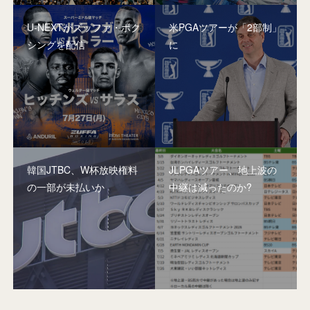
U-NEXTがズッファ・ボク
米PGAツアーが「2部制」
シングを配信
に
韓国JTBC、W杯放映権料
JLPGAツアー、地上波の
の一部が未払いか
中継は減ったのか?