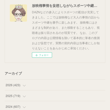
放映権事情を妄想しながらスポーツ中継を楽しむ
DAZNなどの参入によりスポーツの配信が充実して
きました。ここでは放映権など大人の事情の話から
スポーツ中継を勝手に楽しみます。 放映権にはさ
まざまな制約があり、また移動することもあり、視
聴者は振り回されるのが現実です。 なお、このブ
ログの内容は公開情報を除いて基本的に筆者の推測
および妄想です。実際の契約内容は当事者にしか知
りえないことをあらかじめご承知ください。
フォロー
アーカイブ
2026
(
423
)
(
18
)
2025
(
719
)
(
55
)
(
75
)
2024
(
607
)