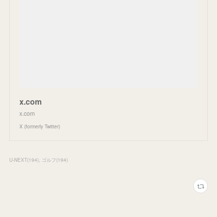
x.com
x.com
X (formerly Twitter)
U-NEXT
(
194
)
ゴルフ
(
194
)