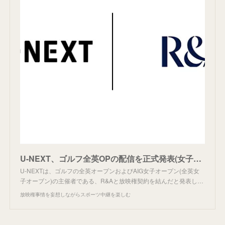
U-NEXT、ゴルフ全英OPの配信を正式発表(女子も)。
U-NEXTは、ゴルフの全英オープンおよびAIG女子オープン(全英女
子オーブン)の主催者である、R&Aと放映権契約を結んだと発表し…
放映権事情を妄想しながらスポーツ中継を楽しむ