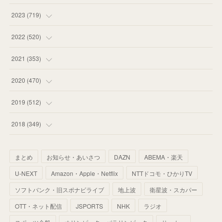
(
58
)
(
63
)
(
51
)
2023
(
719
)
(
58
)
(
57
)
(
48
)
(
59
)
2022
(
520
)
(
53
)
(
60
)
(
35
)
(
52
)
(
65
)
2021
(
353
)
(
59
)
(
62
)
(
51
)
(
55
)
(
44
)
(
31
)
2020
(
470
)
(
55
)
(
55
)
(
60
)
(
63
)
(
41
)
(
33
)
(
34
)
2019
(
512
)
(
67
)
(
61
)
(
59
)
(
53
)
(
43
)
(
34
)
(
32
)
(
51
)
2018
(
349
)
(
64
)
(
59
)
(
66
)
(
46
)
(
30
)
(
33
)
(
46
)
(
37
)
まとめ
お知らせ・あいさつ
DAZN
ABEMA・楽天
(
52
)
(
51
)
(
61
)
(
42
)
(
25
)
(
36
)
(
44
)
(
35
)
U-NEXT
Amazon・Apple・Netflix
NTTドコモ・ひかりTV
(
68
)
(
40
)
(
54
)
(
41
)
(
29
)
(
33
)
(
42
)
(
40
)
ソフトバンク・旧スポナビライブ
地上波
衛星波・スカパー
(
60
)
(
50
)
(
56
)
(
33
)
(
25
)
(
53
)
OTT・ネット配信
JSPORTS
NHK
ラジオ
(
50
)
(
39
)
(
42
)