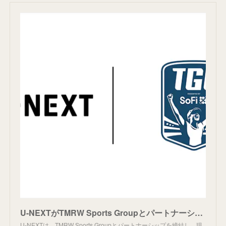
U-NEXTがTMRW Sports Groupとパートナーシップを締結し、先端技術とライブアクションを融合させた新たなゴルフリーグ『TGL presented by SoFi』を独占ライブ配信。さら
U-NEXTは、TMRW Sports Groupとパートナーシップを締結し、現