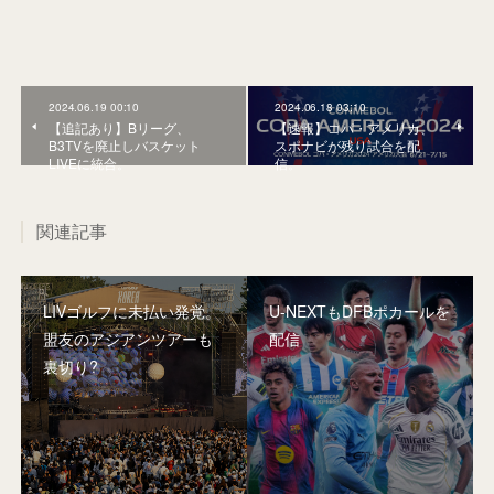
2024.06.19 00:10
2024.06.18 03:10
【追記あり】Bリーグ、
【速報】コパ・アメリカ、
B3TVを廃止しバスケット
スポナビが残り試合を配
LIVEに統合。
信。
関連記事
LIVゴルフに未払い発覚。
U-NEXTもDFBポカールを
盟友のアジアンツアーも
配信
裏切り?