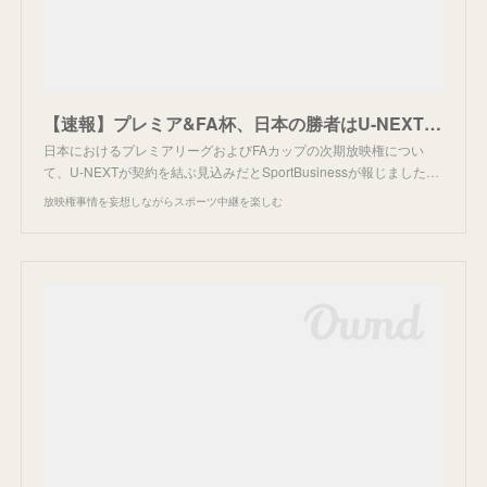
【速報】プレミア&FA杯、日本の勝者はU-NEXTか。
日本におけるプレミアリーグおよびFAカップの次期放映権につい
て、U-NEXTが契約を結ぶ見込みだとSportBusinessが報じました…
放映権事情を妄想しながらスポーツ中継を楽しむ