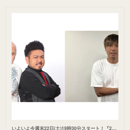
いよいよ今週末22日(土)19時30分スタート！『27時間ノンストップ！超スポーツLIVE2024』番組で配信するU-NEXT独占特別コンテンツに遠藤保仁、鬼越トマホークが参戦決定