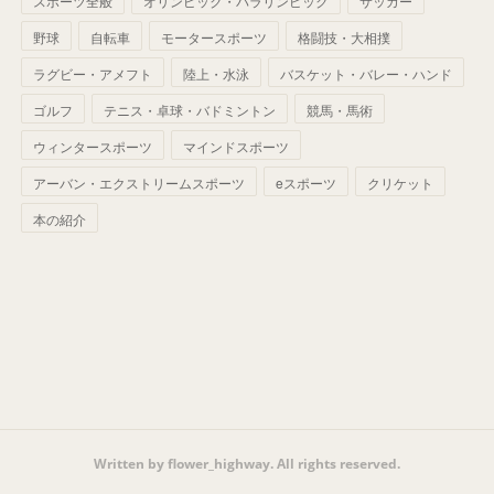
スポーツ全般
(
58
)
オリンピック・パラリンピック
サッカー
(
56
)
(
38
)
(
32
)
(
41
)
(
34
)
(
42
)
野球
自転車
モータースポーツ
格闘技・大相撲
(
45
)
(
74
)
(
57
)
(
24
)
(
60
)
(
32
)
(
9
)
ラグビー・アメフト
陸上・水泳
バスケット・バレー・ハンド
(
70
)
(
41
)
(
28
)
(
13
)
(
37
)
(
22
)
ゴルフ
テニス・卓球・バドミントン
競馬・馬術
(
29
)
ウィンタースポーツ
(
29
)
マインドスポーツ
(
45
)
(
37
)
(
29
)
アーバン・エクストリームスポーツ
eスポーツ
クリケット
(
33
)
(
49
)
(
59
)
(
32
)
本の紹介
(
41
)
(
44
)
(
50
)
(
36
)
(
14
)
Written by flower_highway. All rights reserved.