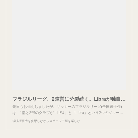
ブラジルリーグ、2陣営に分裂続く。Libraが独自契約へ。
先日もお伝えしましたが、サッカーのブラジルリーグ(全国選手権)
は、1部と2部のクラブが「LFU」と「Libra」という2つのグルー…
放映権事情を妄想しながらスポーツ中継を楽しむ