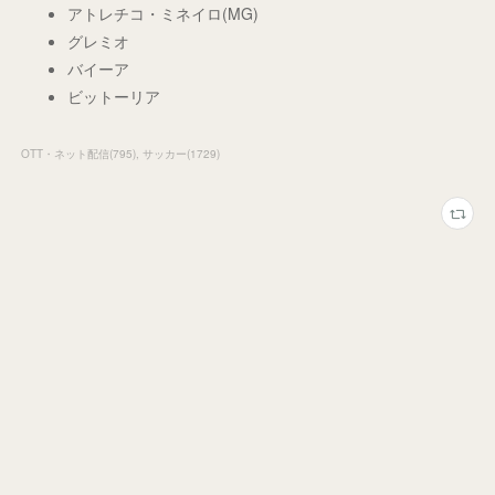
アトレチコ・ミネイロ(MG)
グレミオ
バイーア
ビットーリア
OTT・ネット配信
(
795
)
サッカー
(
1729
)