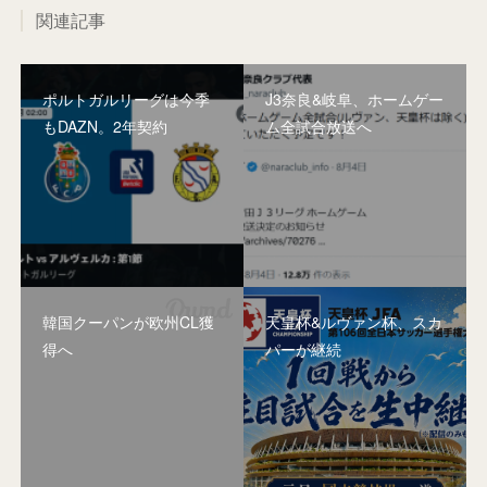
関連記事
ポルトガルリーグは今季
J3奈良&岐阜、ホームゲー
もDAZN。2年契約
ム全試合放送へ
韓国クーパンが欧州CL獲
天皇杯&ルヴァン杯、スカ
得へ
パーが継続