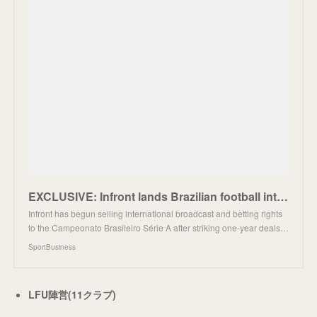
EXCLUSIVE: Infront lands Brazilian football international media, betting rights
Infront has begun selling international broadcast and betting rights
to the Campeonato Brasileiro Série A after striking one-year deals…
SportBusiness
LFU陣営(11クラブ)