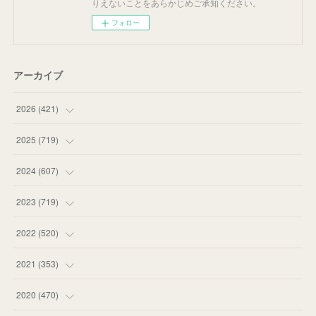
りえないことをあらかじめご承知ください。
フォロー
アーカイブ
2026
(
421
)
(
16
)
2025
(
719
)
(
55
)
(
75
)
2024
(
607
)
(
58
)
(
63
)
(
51
)
2023
(
719
)
(
58
)
(
57
)
(
48
)
(
59
)
2022
(
520
)
(
53
)
(
60
)
(
35
)
(
52
)
(
65
)
2021
(
353
)
(
59
)
(
62
)
(
51
)
(
55
)
(
44
)
(
31
)
2020
(
470
)