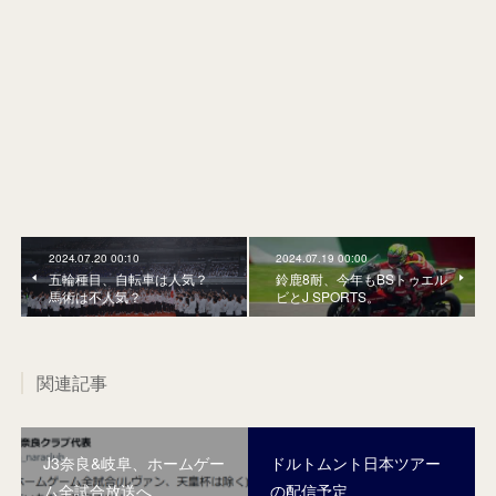
2024.07.20 00:10
2024.07.19 00:00
五輪種目、自転車は人気？
鈴鹿8耐、今年もBSトゥエル
馬術は不人気？
ビとJ SPORTS。
関連記事
J3奈良&岐阜、ホームゲー
ドルトムント日本ツアー
ム全試合放送へ
の配信予定