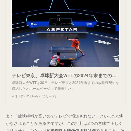
テレビ東京、卓球新大会WTTの2024年末までの放映権契約を締結 | 卓球メディア｜Rallys（ラリーズ）
卓球新大会WTTは30日、テレビ東京と2024年末までの放映権契約を
締結したとホームページ上で発表した。
卓球メディア｜Rallys（ラリーズ）
よく「放映権料が高いのでテレビで報道されない」といった批判
がなされることがあるのですが、この批判は2つの意味で正しく
ありません。ひとつは
放映権料と映像使用料は別
であること。そ