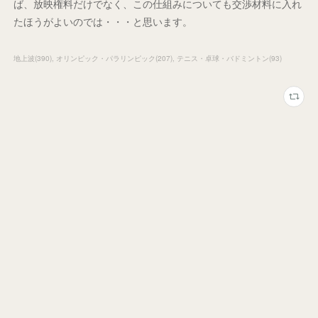
ば、放映権料だけでなく、この仕組みについても交渉材料に入れ
たほうがよいのでは・・・と思います。
地上波
(
390
)
オリンピック・パラリンピック
(
207
)
テニス・卓球・バドミントン
(
93
)