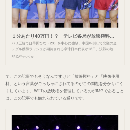
１分あたり40万円！？ テレビ各局が放映権料の高さに不満噴出で「卓球報道から撤退」の危機 | FRIDAYデジタル
パリ五輪では早田ひな（23）を中心に強敵、中国を倒して悲願の金
メダル獲得ラッシュが期待される卓球日本代表が18日、決戦の地…
FRIDAYデジタル
で、この記事でもそうなんですけど「放映権料」と「映像使用
料」という言葉がごっちゃにされてるのがこの問題を分かりにく
くしています。WTTの放映権を管理しているのがIMGであること
は、この記事でも触れられている通りです。