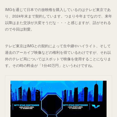
IMGを通じて日本での放映権を購入しているのはテレビ東京であ
り、2024年末まで契約しています。つまり今年までなので、来年
以降はまた交渉が大変そうだな・・・と感じますが、話がそれる
ので今回は割愛。
テレビ東京はIMGとの契約によって生中継やハイライト、そして
過去のアーカイブ映像などの権利を得ているわけですが、それ以
外のテレビ局についてはスポットで映像を使用することになりま
す。その時の料金が「1分40万円」というわけですね。