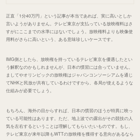
正直「1分40万円」という記事が本当であれば、実に高いとしか
言いようがありません。テレビ東京が支払っている放映権料はさ
すがにここまでの水準にはないでしょう。放映権料よりも映像使
用料がさらに高いという、ある意味珍しいケースです。
IMG側としたら、放映権を持っているテレビ東京を優遇したとい
う解釈なのかもしれませんが、日本の慣習には合っていません。
ましてやオリンピックの放映権はジャパンコンソーシアムを通じ
てNHKと民放が共有しているわけですから、各局が使えるような
仕組みが必要でしょう。
もちろん、海外の目からすれば、日本の慣習のほうが特異に映っ
ている可能性はあります。ただ、地上波での露出がその競技の人
気を左右するということは理解してもらいたいものです。もし、
テレビ東京が来年以降もWTTの放映権を獲得する意向があるなら