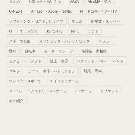
まとめ
お知らせ・あいさつ
DAZN
ABEMA・楽天
(
52
)
(
51
)
(
61
)
(
42
)
(
25
)
(
36
)
(
44
)
(
35
)
U-NEXT
Amazon・Apple・Netflix
NTTドコモ・ひかりTV
(
68
)
(
40
)
(
54
)
(
41
)
(
29
)
(
33
)
(
42
)
(
40
)
ソフトバンク・旧スポナビライブ
地上波
衛星波・スカパー
(
60
)
(
50
)
(
56
)
(
33
)
(
25
)
(
53
)
OTT・ネット配信
JSPORTS
NHK
ラジオ
(
50
)
(
39
)
(
42
)
スポーツ全般
(
58
)
オリンピック・パラリンピック
サッカー
(
56
)
(
38
)
(
32
)
(
41
)
(
34
)
(
42
)
野球
自転車
モータースポーツ
格闘技・大相撲
(
45
)
(
74
)
(
57
)
(
24
)
(
60
)
(
32
)
(
9
)
ラグビー・アメフト
陸上・水泳
バスケット・バレー・ハンド
(
70
)
(
41
)
(
28
)
(
13
)
(
37
)
(
22
)
ゴルフ
テニス・卓球・バドミントン
競馬・馬術
(
29
)
ウィンタースポーツ
(
29
)
マインドスポーツ
(
45
)
(
37
)
(
29
)
アーバン・エクストリームスポーツ
eスポーツ
クリケット
(
33
)
(
49
)
(
59
)
(
32
)
本の紹介
(
41
)
(
44
)
(
50
)
(
36
)
(
14
)