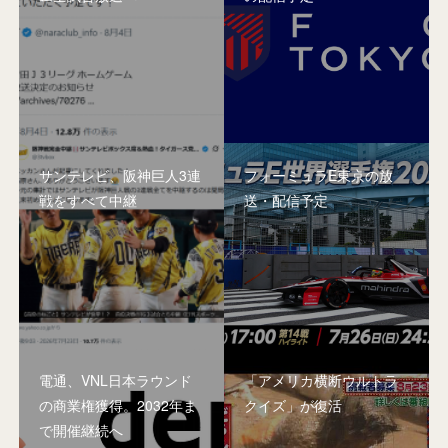
サンテレビ、阪神巨人3連
フォーミュラE東京の放
戦をすべて中継
送・配信予定
電通、VNL日本ラウンド
「アメリカ横断ウルトラ
の商業権獲得。2032年ま
クイズ」が復活
で開催継続へ