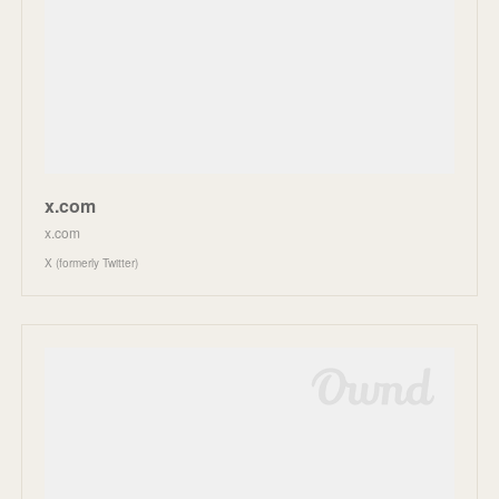
x.com
x.com
X (formerly Twitter)