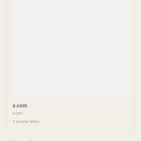
x.com
x.com
X (formerly Twitter)