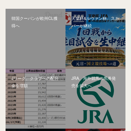
韓国クーパンが欧州CL獲
天皇杯&ルヴァン杯、スカ
得へ
パーが継続
Jリーグ、クラブへの配分
JRA、海外競馬の馬券発
金を増額
売を拡大へ