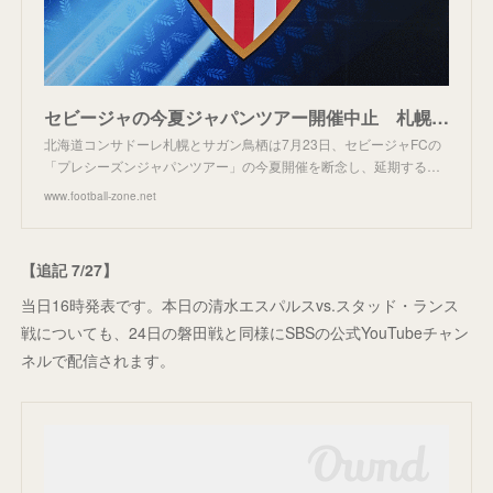
セビージャの今夏ジャパンツアー開催中止 札幌＆鳥栖は主催の延期決定を受け入れたと発表
北海道コンサドーレ札幌とサガン鳥栖は7月23日、セビージャFCの
「プレシーズンジャパンツアー」の今夏開催を断念し、延期する…
www.football-zone.net
【追記 7/27】
当日16時発表です。本日の清水エスパルスvs.スタッド・ランス
戦についても、24日の磐田戦と同様にSBSの公式YouTubeチャン
ネルで配信されます。