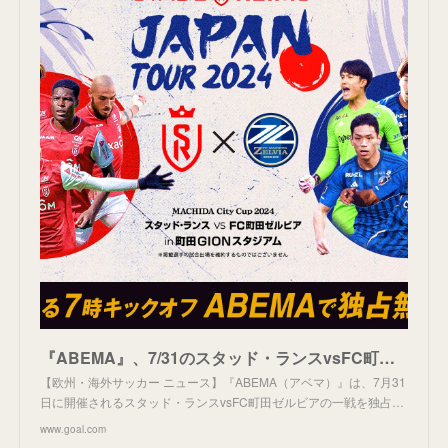
『ABEMA』、7/31のスタッド・ランスvsFC町田ゼルビアを独占無料生中継すると発表！ | Goal.com 日本
【欧州・海外サッカー ニュース】『ABEMA（アベマ）』は、7月31
日に開催されるスタッド・ランスvsFC町田ゼルビアの一戦を独占…
www.goal.com