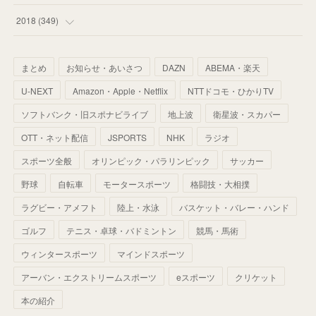
(
67
)
(
61
)
(
59
)
(
53
)
(
43
)
(
34
)
(
32
)
(
51
)
2018
(
349
)
(
64
)
(
59
)
(
66
)
(
46
)
(
30
)
(
33
)
(
46
)
(
37
)
まとめ
お知らせ・あいさつ
DAZN
ABEMA・楽天
(
52
)
(
51
)
(
61
)
(
42
)
(
25
)
(
36
)
(
44
)
(
35
)
U-NEXT
Amazon・Apple・Netflix
NTTドコモ・ひかりTV
(
68
)
(
40
)
(
54
)
(
41
)
(
29
)
(
33
)
(
42
)
(
40
)
ソフトバンク・旧スポナビライブ
地上波
衛星波・スカパー
(
60
)
(
50
)
(
56
)
(
33
)
(
25
)
(
53
)
OTT・ネット配信
JSPORTS
NHK
ラジオ
(
50
)
(
39
)
(
42
)
スポーツ全般
(
58
)
オリンピック・パラリンピック
サッカー
(
56
)
(
38
)
(
32
)
(
41
)
(
34
)
(
42
)
野球
自転車
モータースポーツ
格闘技・大相撲
(
45
)
(
74
)
(
57
)
(
24
)
(
60
)
(
32
)
(
9
)
ラグビー・アメフト
陸上・水泳
バスケット・バレー・ハンド
(
70
)
(
41
)
(
28
)
(
13
)
(
37
)
(
22
)
ゴルフ
テニス・卓球・バドミントン
競馬・馬術
(
29
)
ウィンタースポーツ
(
29
)
マインドスポーツ
(
45
)
(
37
)
(
29
)
アーバン・エクストリームスポーツ
eスポーツ
クリケット
(
33
)
(
49
)
(
59
)
(
32
)
本の紹介
(
41
)
(
44
)