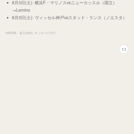
8月3日(土): 横浜F・マリノスvsニューカッスル（国立）
→Lemino
8月3日(土): ヴィッセル神戸vsスタッド・ランス（ノエスタ）
ABEMA・楽天
(
296
)
サッカー
(
1727
)