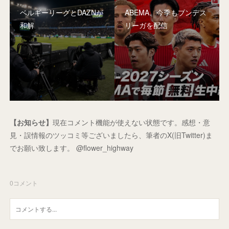
ベルギーリーグとDAZNが
ABEMA、今季もブンデス
和解
リーガを配信
【お知らせ】
現在コメント機能が使えない状態です。感想・意
見・誤情報のツッコミ等ございましたら、筆者のX(旧Twitter)ま
でお願い致します。 @flower_highway
0
コメント